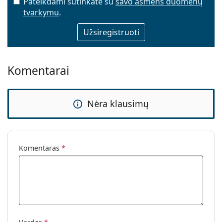
Pateikdami sutinkate su
savo asmens duomenų
tvarkymu
.
El. pašto adresas
Komentarai
Nėra klausimų
Komentaras
*