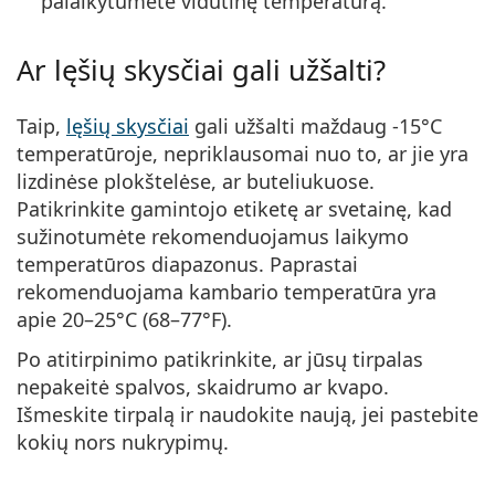
palaikytumėte vidutinę temperatūrą.
Ar lęšių skysčiai gali užšalti?
Taip,
lęšių skysčiai
gali užšalti maždaug -15°C
temperatūroje, nepriklausomai nuo to, ar jie yra
lizdinėse plokštelėse, ar buteliukuose.
Patikrinkite gamintojo etiketę ar svetainę, kad
sužinotumėte rekomenduojamus laikymo
temperatūros diapazonus. Paprastai
rekomenduojama kambario temperatūra yra
apie 20–25°C (68–77°F).
Po atitirpinimo patikrinkite, ar jūsų tirpalas
nepakeitė spalvos, skaidrumo ar kvapo.
Išmeskite tirpalą ir naudokite naują, jei pastebite
kokių nors nukrypimų.