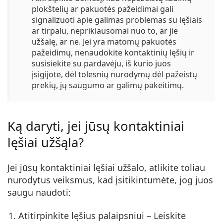
plokštelių ar pakuotės pažeidimai gali
signalizuoti apie galimas problemas su lęšiais
ar tirpalu, nepriklausomai nuo to, ar jie
užšalę, ar ne. Jei yra matomų pakuotės
pažeidimų, nenaudokite kontaktinių lęšių ir
susisiekite su pardavėju, iš kurio juos
įsigijote, dėl tolesnių nurodymų dėl pažeistų
prekių, jų saugumo ar galimų pakeitimų.
Ką daryti, jei jūsų kontaktiniai
lęšiai užšąla?
Jei jūsų kontaktiniai lęšiai užšalo, atlikite toliau
nurodytus veiksmus, kad įsitikintumėte, jog juos
saugu naudoti:
Atitirpinkite lęšius palaipsniui
– Leiskite