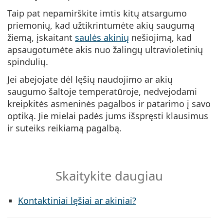
Taip pat nepamirškite imtis kitų atsargumo
priemonių, kad užtikrintumėte akių saugumą
žiemą, įskaitant
saulės akinių
nešiojimą, kad
apsaugotumėte akis nuo žalingų ultravioletinių
spindulių.
Jei abejojate dėl lęšių naudojimo ar akių
saugumo šaltoje temperatūroje, nedvejodami
kreipkitės asmeninės pagalbos ir patarimo į savo
optiką. Jie mielai padės jums išspręsti klausimus
ir suteiks reikiamą pagalbą.
Skaitykite daugiau
Kontaktiniai lęšiai ar akiniai?