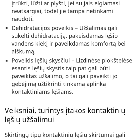
įtrūkti, lūžti ar plyšti, jei su jais elgiamasi
neatsargiai, todėl jie tampa netinkami
naudoti.
Dehidratacijos poveikis
– Užšalimas gali
sukelti dehidrataciją, pakeisdamas lęšio
vandens kiekį ir paveikdamas komfortą bei
aiškumą.
Poveikis lęšių skysčiui
– Lizdinėse plokštelėse
esantis lęšių skystis taip pat gali būti
paveiktas užšalimo, o tai gali paveikti jo
gebėjimą užtikrinti tinkamą aplinką
kontaktiniams lęšiams.
Veiksniai, turintys įtakos kontaktinių
lęšių užšalimui
Skirtingų tipų kontaktinių lęšių skirtumai gali