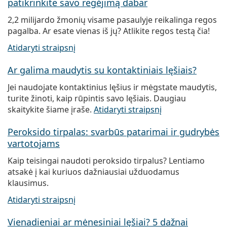
patikrinkite savo regėjimą dabar
2,2 milijardo žmonių visame pasaulyje reikalinga regos
pagalba. Ar esate vienas iš jų? Atlikite regos testą čia!
Atidaryti straipsnį
Ar galima maudytis su kontaktiniais lęšiais?
Jei naudojate kontaktinius lęšius ir mėgstate maudytis,
turite žinoti, kaip rūpintis savo lęšiais. Daugiau
skaitykite šiame įraše.
Atidaryti straipsnį
Peroksido tirpalas: svarbūs patarimai ir gudrybės
vartotojams
Kaip teisingai naudoti peroksido tirpalus? Lentiamo
atsakė į kai kuriuos dažniausiai užduodamus
klausimus.
Atidaryti straipsnį
Vienadieniai ar mėnesiniai lęšiai? 5 dažnai