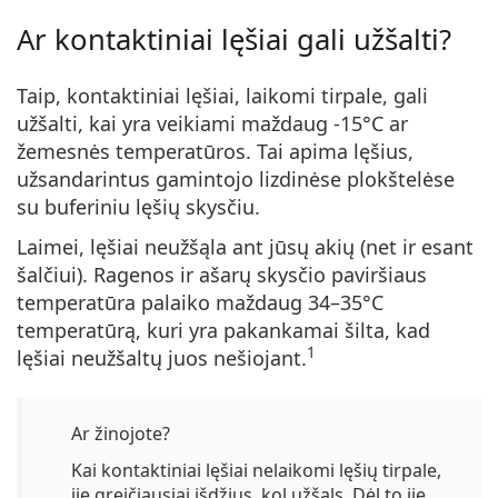
Persol
Ar kontaktiniai lęšiai gali užšalti?
Prada
Taip, kontaktiniai lęšiai, laikomi tirpale, gali
Atraskite visus
užšalti, kai yra veikiami maždaug -15°C ar
žemesnės temperatūros. Tai apima lęšius,
užsandarintus gamintojo lizdinėse plokštelėse
su buferiniu lęšių skysčiu.
Laimei, lęšiai neužšąla ant jūsų akių (net ir esant
šalčiui). Ragenos ir ašarų skysčio paviršiaus
temperatūra palaiko maždaug 34–35°C
temperatūrą, kuri yra pakankamai šilta, kad
1
lęšiai neužšaltų juos nešiojant.
Ar žinojote?
Kai kontaktiniai lęšiai nelaikomi lęšių tirpale,
jie greičiausiai išdžius, kol užšals. Dėl to jie