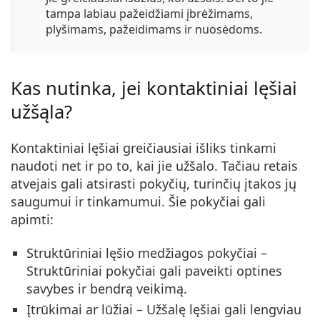
tampa labiau pažeidžiami įbrėžimams,
plyšimams, pažeidimams ir nuosėdoms.
Kas nutinka, jei kontaktiniai lęšiai
užšąla?
Kontaktiniai lęšiai greičiausiai išliks tinkami
naudoti net ir po to, kai jie užšalo. Tačiau retais
atvejais gali atsirasti pokyčių, turinčių įtakos jų
saugumui ir tinkamumui. Šie pokyčiai gali
apimti:
Struktūriniai lęšio medžiagos pokyčiai
–
Struktūriniai pokyčiai gali paveikti optines
savybes ir bendrą veikimą.
Įtrūkimai ar lūžiai
– Užšalę lęšiai gali lengviau