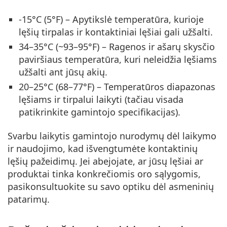
-15°C (5°F)
– Apytikslė temperatūra, kurioje
lęšių tirpalas ir kontaktiniai lęšiai gali užšalti.
34–35°C (~93–95°F)
– Ragenos ir ašarų skysčio
paviršiaus temperatūra, kuri neleidžia lęšiams
užšalti ant jūsų akių.
20–25°C (68–77°F)
– Temperatūros diapazonas
lęšiams ir tirpalui laikyti (tačiau visada
patikrinkite gamintojo specifikacijas).
Svarbu laikytis gamintojo nurodymų dėl laikymo
ir naudojimo, kad išvengtumėte kontaktinių
lęšių pažeidimų. Jei abejojate, ar jūsų lęšiai ar
produktai tinka konkrečiomis oro sąlygomis,
pasikonsultuokite su savo optiku dėl asmeninių
patarimų.