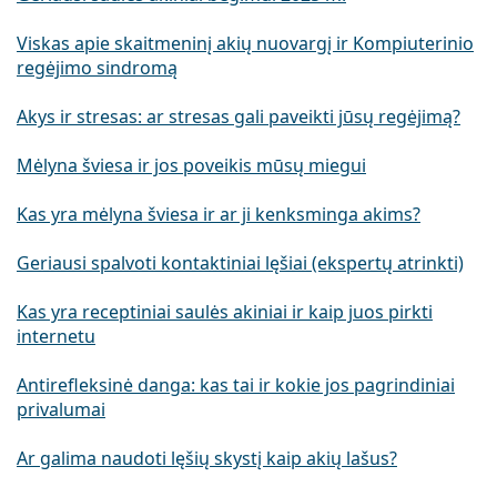
Viskas apie skaitmeninį akių nuovargį ir Kompiuterinio
regėjimo sindromą
Akys ir stresas: ar stresas gali paveikti jūsų regėjimą?
Mėlyna šviesa ir jos poveikis mūsų miegui
Kas yra mėlyna šviesa ir ar ji kenksminga akims?
Geriausi spalvoti kontaktiniai lęšiai (ekspertų atrinkti)
Kas yra receptiniai saulės akiniai ir kaip juos pirkti
internetu
Antirefleksinė danga: kas tai ir kokie jos pagrindiniai
privalumai
Ar galima naudoti lęšių skystį kaip akių lašus?