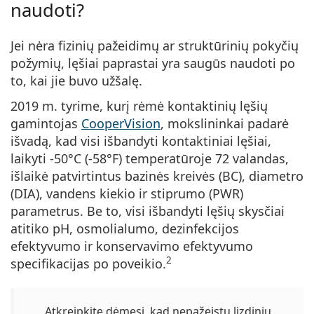
naudoti?
Jei nėra fizinių pažeidimų ar struktūrinių pokyčių
požymių, lęšiai paprastai yra saugūs naudoti po
to, kai jie buvo užšalę.
2019 m. tyrime, kurį rėmė kontaktinių lęšių
gamintojas
CooperVision
, mokslininkai padarė
išvadą, kad visi išbandyti kontaktiniai lęšiai,
laikyti -50°C (-58°F) temperatūroje 72 valandas,
išlaikė patvirtintus bazinės kreivės (BC), diametro
(DIA), vandens kiekio ir stiprumo (PWR)
parametrus. Be to, visi išbandyti lęšių skysčiai
atitiko pH, osmolialumo, dezinfekcijos
efektyvumo ir konservavimo efektyvumo
2
specifikacijas po poveikio.
Atkreipkite dėmesį, kad nepažeistų lizdinių