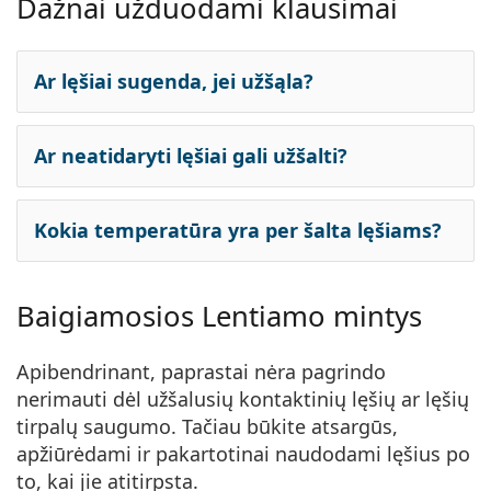
Dažnai užduodami klausimai
Ar lęšiai sugenda, jei užšąla?
Ar neatidaryti lęšiai gali užšalti?
Kokia temperatūra yra per šalta lęšiams?
Baigiamosios Lentiamo mintys
Apibendrinant, paprastai nėra pagrindo
nerimauti dėl užšalusių kontaktinių lęšių ar lęšių
tirpalų saugumo. Tačiau būkite atsargūs,
apžiūrėdami ir pakartotinai naudodami lęšius po
to, kai jie atitirpsta.