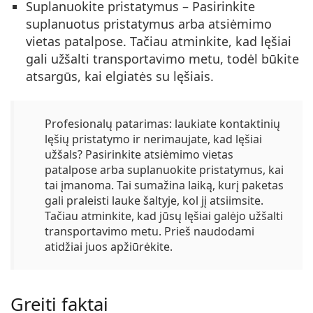
Suplanuokite pristatymus
– Pasirinkite
suplanuotus pristatymus arba atsiėmimo
vietas patalpose. Tačiau atminkite, kad lęšiai
gali užšalti transportavimo metu, todėl būkite
atsargūs, kai elgiatės su lęšiais.
Profesionalų patarimas: laukiate kontaktinių
lęšių pristatymo ir nerimaujate, kad lęšiai
užšals? Pasirinkite atsiėmimo vietas
patalpose arba suplanuokite pristatymus, kai
tai įmanoma. Tai sumažina laiką, kurį paketas
gali praleisti lauke šaltyje, kol jį atsiimsite.
Tačiau atminkite, kad jūsų lęšiai galėjo užšalti
transportavimo metu. Prieš naudodami
atidžiai juos apžiūrėkite.
Greiti faktai