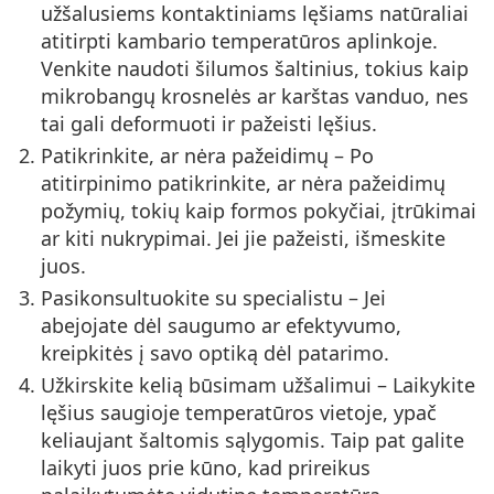
užšalusiems kontaktiniams lęšiams natūraliai
atitirpti kambario temperatūros aplinkoje.
Venkite naudoti šilumos šaltinius, tokius kaip
mikrobangų krosnelės ar karštas vanduo, nes
tai gali deformuoti ir pažeisti lęšius.
Patikrinkite, ar nėra pažeidimų
– Po
atitirpinimo patikrinkite, ar nėra pažeidimų
požymių, tokių kaip formos pokyčiai, įtrūkimai
ar kiti nukrypimai. Jei jie pažeisti, išmeskite
juos.
Pasikonsultuokite su specialistu
– Jei
abejojate dėl saugumo ar efektyvumo,
kreipkitės į savo optiką dėl patarimo.
Užkirskite kelią būsimam užšalimui
– Laikykite
lęšius saugioje temperatūros vietoje, ypač
keliaujant šaltomis sąlygomis. Taip pat galite
laikyti juos prie kūno, kad prireikus