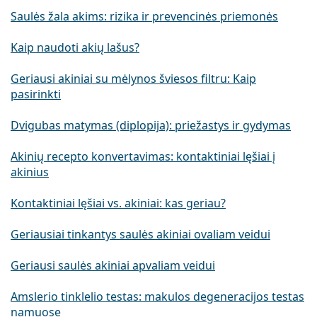
Saulės žala akims: rizika ir prevencinės priemonės
Kaip naudoti akių lašus?
Geriausi akiniai su mėlynos šviesos filtru: Kaip
pasirinkti
Dvigubas matymas (diplopija): priežastys ir gydymas
Akinių recepto konvertavimas: kontaktiniai lęšiai į
akinius
Kontaktiniai lęšiai vs. akiniai: kas geriau?
Geriausiai tinkantys saulės akiniai ovaliam veidui
Geriausi saulės akiniai apvaliam veidui
Amslerio tinklelio testas: makulos degeneracijos testas
namuose