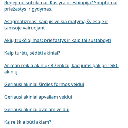
Regėjimo sutrikimai: Kas yra presbiopija? Simptomai,
priežastys ir gydymas.
Astigmatizmas: kaip jis veikia matymą šviesoje ir
tamsoje vairuojant
Akių trūkčiojimas: priežastys ir kaip tai sustabdyti
Kaip turėtų sėdėti akiniai?
Ar man reikia akinių? 8 ženklai, kad jums gali prireikti
akinių
Geriausi akiniai širdies formos veidui
Geriausi akiniai apvaliam veidui
Geriausi akiniai ovaliam veidui
Ką reiškia būti aklam?