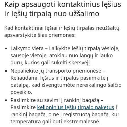
Kaip apsaugoti kontaktinius lęšius
ir lęšių tirpalą nuo užšalimo
Kad kontaktiniai lęšiai ir lęšių tirpalas neužšaltų,
apsvarstykite šias priemones:
Laikymo vieta
– Laikykite lęšių tirpalą vėsioje,
sausoje vietoje, atokiau nuo langų ir lauko
durų, kurios gali sukelti skersvėjį.
Nepaliekite jų transporto priemonėse
–
Keliaudami, lęšius ir tirpalus pasiimkite į
patalpą, kad išvengtumėte nereikalingo šalčio
poveikio.
Pasiimkite su savimi į rankinį bagažą
–
Pasiimkite
kelioninius lęšių tirpalo paketus
į
rankinį bagažą, o ne į registruotą bagažą, kur
temperatūra gali būti ekstremalesnė.