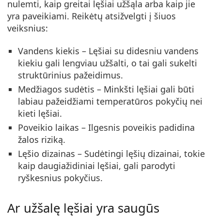
nulemti, kaip greitai lęšiai užšąla arba kaip jie
yra paveikiami. Reikėtų atsižvelgti į šiuos
veiksnius:
Vandens kiekis
– Lęšiai su didesniu vandens
kiekiu gali lengviau užšalti, o tai gali sukelti
struktūrinius pažeidimus.
Medžiagos sudėtis
– Minkšti lęšiai gali būti
labiau pažeidžiami temperatūros pokyčių nei
kieti lęšiai.
Poveikio laikas
– Ilgesnis poveikis padidina
žalos riziką.
Lęšio dizainas
– Sudėtingi lęšių dizainai, tokie
kaip daugiažidiniai lęšiai, gali parodyti
ryškesnius pokyčius.
Ar užšalę lęšiai yra saugūs