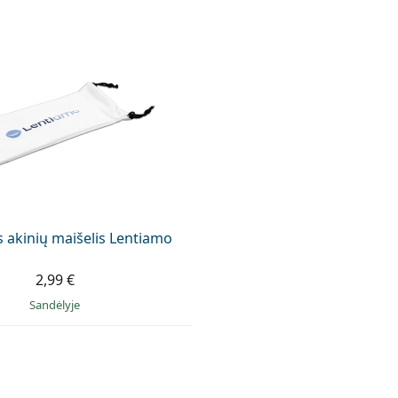
is akinių maišelis Lentiamo
2,99 €
Sandėlyje