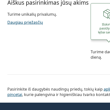
Aiškus pasirinkimas jūsų akims
Turime unikalių privalumų.
Daugiau priežasčių
Išskir
pasiūl
lęšiai s
Turime dau
dieną.
Pasirinkite iš daugybės naudingų priedų, tokių kaip
apl
pincetai
, kurie palengvina ir higieniškiau tvarko kontakt