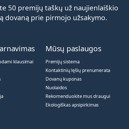
e 50 premijų taškų už naujienlaiškio
ą dovaną prie pirmojo užsakymo.
tarnavimas
Mūsų paslaugos
odami klausimai
Premijų sistema
Kontaktinių lęšių prenumerata
s
Dovanų kuponas
Nuolaidos
ja
Rekomenduokite mus draugui
Ekologiškas apsipirkimas