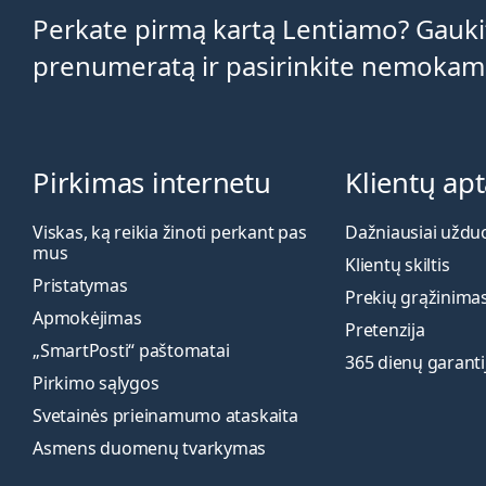
Perkate pirmą kartą Lentiamo? Gaukit
prenumeratą ir pasirinkite nemokam
Pirkimas internetu
Klientų ap
Viskas, ką reikia žinoti perkant pas
Dažniausiai uždu
mus
Klientų skiltis
Pristatymas
Prekių grąžinima
Apmokėjimas
Pretenzija
„SmartPosti“ paštomatai
365 dienų garanti
Pirkimo sąlygos
Svetainės prieinamumo ataskaita
Asmens duomenų tvarkymas