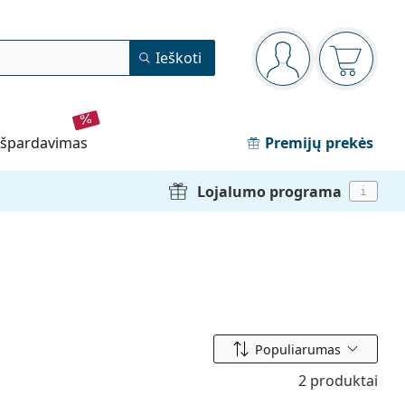
Navigacijos meniu
Ieškoti
Jūs esate prisijun
Pirkinių 
išpardavimas
Premijų prekės
Lojalumo programa
i
Rūšiuoti pagal
Populiarumas
2 produktai