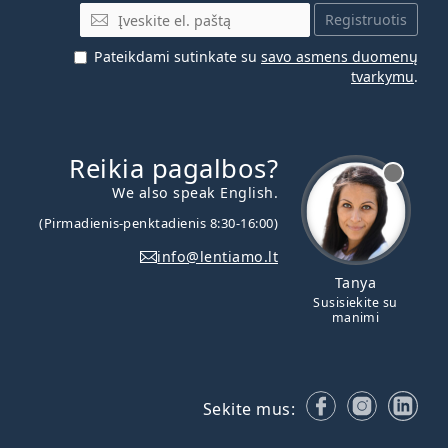
El. pašto adresas
Registruotis
Pateikdami sutinkate su
savo asmens duomenų
tvarkymu
.
Reikia pagalbos?
We also speak English.
(Pirmadienis-penktadienis 8:30-16:00)
info@lentiamo.lt
Tanya
Susisiekite su
manimi
Facebook
Instagr
Lin
Sekite mus: