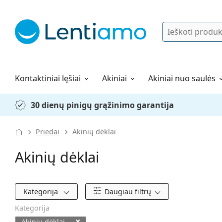
Ieškoti
Prisijungti
Navigacijos meniu
Lęšių tirpalai
Viskas apie apsipirkimą pas mus
Kontaktiniai lęšiai
Akiniai
Akiniai nuo saulės
30 dienų pinigų grąžinimo garantija
Priedai
Akinių dėklai
Akinių dėklai
Filtrai
Kategorija
Daugiau filtrų
Kategorija
Akinių dėklai