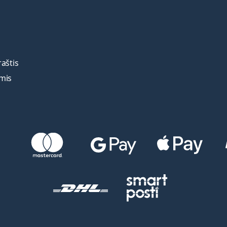
raštis
umis