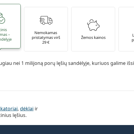
tinis
Nemokamas
ymas –
pristatymas virš
Žemos kainos
andėlyje
p
29 €
giau nei 1 milijoną porų lęšių sandėlyje, kuriuos galime išsių
ikatoriai
,
dėklai
ir
inius lęšius.