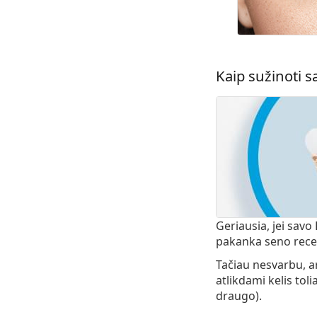
Kaip sužinoti s
Geriausia, jei savo
pakanka seno rece
Tačiau nesvarbu, ar
atlikdami kelis tol
draugo).