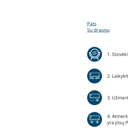
Pats
Su draugu
Pats
Stovėk
Laikyki
Užmerki
Atmerki
yra jūsų 