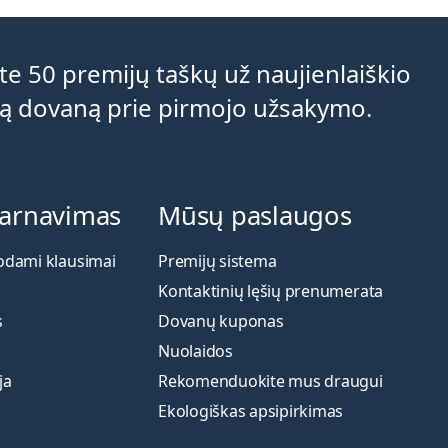
e 50 premijų taškų už naujienlaiškio
ą dovaną prie pirmojo užsakymo.
tarnavimas
Mūsų paslaugos
odami klausimai
Premijų sistema
Kontaktinių lęšių prenumerata
s
Dovanų kuponas
Nuolaidos
ja
Rekomenduokite mus draugui
Ekologiškas apsipirkimas