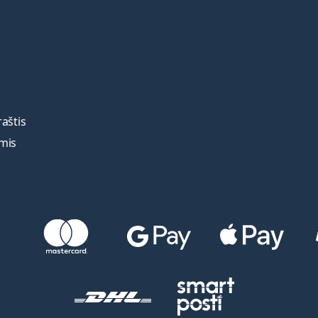
raštis
umis