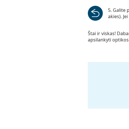
Galite 
akies). Je
Štai ir viskas! Daba
apsilankyti optiko