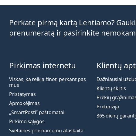
Perkate pirmą kartą Lentiamo? Gaukit
prenumeratą ir pasirinkite nemokam
Pirkimas internetu
Klientų ap
Viskas, ką reikia žinoti perkant pas
Dažniausiai uždu
mus
Klientų skiltis
Pristatymas
Prekių grąžinima
Apmokėjimas
Pretenzija
„SmartPosti“ paštomatai
365 dienų garanti
Pirkimo sąlygos
Svetainės prieinamumo ataskaita