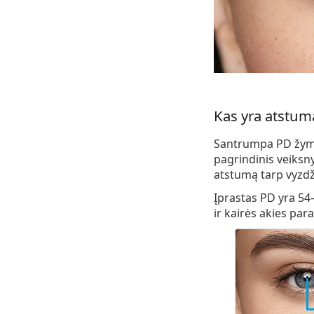
Kas yra atstuma
Santrumpa PD žymi 
pagrindinis veiksny
atstumą tarp vyzdž
Įprastas PD yra
54
ir kairės akies par