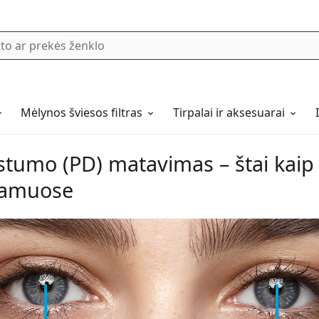
Mėlynos šviesos filtras
Tirpalai ir aksesuarai
stumo (PD) matavimas – štai kaip t
namuose