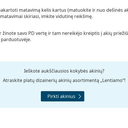
pakartoti matavimą kelis kartus (matuokite ir nuo dešinės aki
i matavimai skiriasi, imkite vidutinę reikšmę.
r žinote savo PD vertę ir tam nereikėjo kreiptis į akių prieži
s parduotuvėje.
Ieškote aukščiausios kokybės akinių?
Atraskite platų dizainerių akinių asortimentą „Lentiamo“!
Pirkti akinius