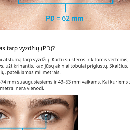
s tarp vyzdžių (PD)?
atstumą tarp vyzdžių. Kartu su sferos ir kitomis vertėmis, 
s, užtikrinantis, kad jūsų akiniai tobulai priglustų. Skaičius
ių, pateikiamas milimetrais.
–74 mm
suaugusiesiems ir
43–53 mm
vaikams. Kai kuriems
ametrai nėra vienodi.