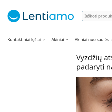
Ieškoti
Prisijungti
Navigacijos meniu
Lęšių tirpalai
Viskas apie apsipirkimą pas mus
Kontaktiniai lęšiai
Akiniai
Akiniai nuo saulės
Vyzdžių at
padaryti 