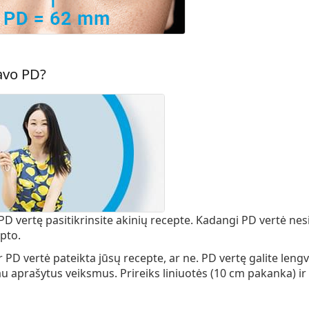
avo PD?
 PD vertę pasitikrinsite akinių recepte. Kadangi PD vertė nes
pto.
 PD vertė pateikta jūsų recepte, ar ne. PD vertę galite lengv
iau aprašytus veiksmus. Prireiks liniuotės (
10 cm
pakanka) ir 