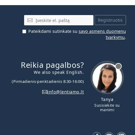
El. pašto adresas
Registruotis
Pateikdami sutinkate su
savo asmens duomenų
tvarkymu
.
Reikia pagalbos?
We also speak English.
(Pirmadienis-penktadienis 8:30-16:00)
info@lentiamo.lt
Tanya
Susisiekite su
manimi