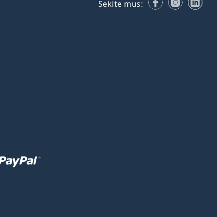
Facebook
Instagr
Lin
Sekite mus: