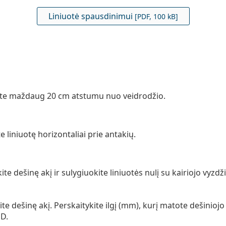
Liniuotė spausdinimui
[PDF, 100 kB]
ite maždaug 20 cm atstumu nuo veidrodžio.
te liniuotę horizontaliai prie antakių.
te dešinę akį ir sulygiuokite liniuotės nulį su kairiojo vyzdž
te dešinę akį. Perskaitykite ilgį (mm), kurį matote dešiniojo 
PD.