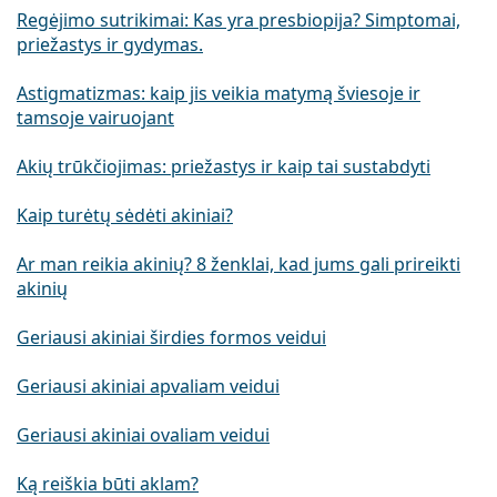
Regėjimo sutrikimai: Kas yra presbiopija? Simptomai,
priežastys ir gydymas.
Astigmatizmas: kaip jis veikia matymą šviesoje ir
tamsoje vairuojant
Akių trūkčiojimas: priežastys ir kaip tai sustabdyti
Kaip turėtų sėdėti akiniai?
Ar man reikia akinių? 8 ženklai, kad jums gali prireikti
akinių
Geriausi akiniai širdies formos veidui
Geriausi akiniai apvaliam veidui
Geriausi akiniai ovaliam veidui
Ką reiškia būti aklam?