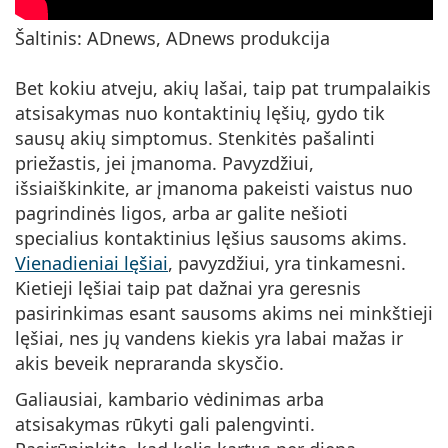
Šaltinis: ADnews, ADnews produkcija
Bet kokiu atveju, akių lašai, taip pat trumpalaikis
atsisakymas nuo kontaktinių lęšių, gydo tik
sausų akių simptomus. Stenkitės pašalinti
priežastis, jei įmanoma. Pavyzdžiui,
išsiaiškinkite, ar įmanoma pakeisti vaistus nuo
pagrindinės ligos, arba ar galite nešioti
specialius kontaktinius lęšius sausoms akims.
Vienadieniai lęšiai
, pavyzdžiui, yra tinkamesni.
Kietieji lęšiai taip pat dažnai yra geresnis
pasirinkimas esant sausoms akims nei minkštieji
lęšiai, nes jų vandens kiekis yra labai mažas ir
akis beveik nepraranda skysčio.
Galiausiai, kambario vėdinimas arba
atsisakymas rūkyti gali palengvinti.