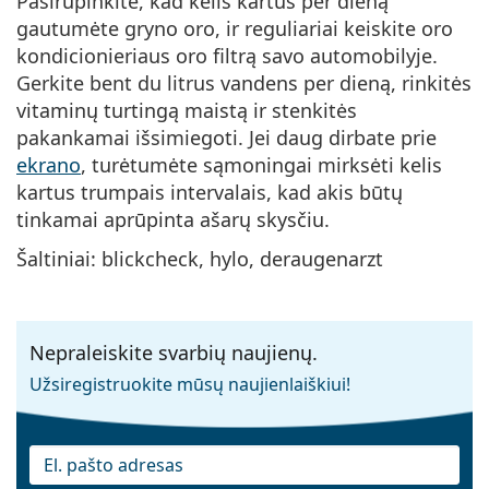
Pasirūpinkite, kad kelis kartus per dieną
gautumėte gryno oro, ir reguliariai keiskite oro
kondicionieriaus oro filtrą savo automobilyje.
Gerkite bent du litrus vandens per dieną, rinkitės
vitaminų turtingą maistą ir stenkitės
pakankamai išsimiegoti. Jei daug dirbate prie
ekrano
, turėtumėte sąmoningai mirksėti kelis
kartus trumpais intervalais, kad akis būtų
tinkamai aprūpinta ašarų skysčiu.
Šaltiniai: blickcheck, hylo, deraugenarzt
Nepraleiskite svarbių naujienų.
Užsiregistruokite mūsų naujienlaiškiui!