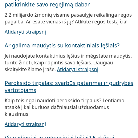
patikrinkite savo regėjimą dabar
2,2 milijardo žmonių visame pasaulyje reikalinga regos
pagalba. Ar esate vienas iš jų? Atlikite regos testą čia!
Atidaryti straipsnį
Ar galima maudytis su kontaktiniais lęšiais?
Jei naudojate kontaktinius lęšius ir mėgstate maudytis,
turite žinoti, kaip rūpintis savo lęšiais. Daugiau
skaitykite šiame įraše.
Atidaryti straipsnį
Peroksido tirpalas: svarbūs patarimai ir gudrybės
vartotojams
Kaip teisingai naudoti peroksido tirpalus? Lentiamo
atsakė į kai kuriuos dažniausiai užduodamus
klausimus.
Atidaryti straipsnį
Vienadieniai ar mėnesiniai lęšiai? 5 dažnai