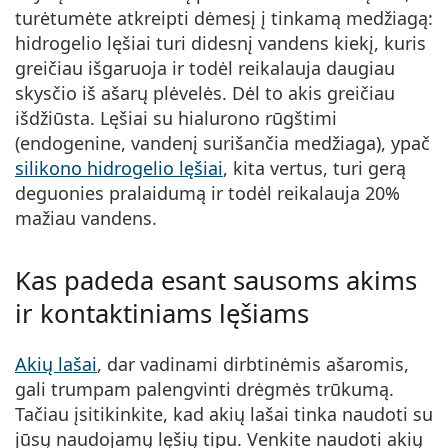
turėtumėte atkreipti dėmesį į tinkamą medžiagą:
hidrogelio lęšiai turi didesnį vandens kiekį, kuris
greičiau išgaruoja ir todėl reikalauja daugiau
skysčio iš ašarų plėvelės. Dėl to akis greičiau
išdžiūsta. Lęšiai su hialurono rūgštimi
(endogenine, vandenį surišančia medžiaga), ypač
silikono hidrogelio lęšiai
, kita vertus, turi gerą
deguonies pralaidumą ir todėl reikalauja 20%
mažiau vandens.
Kas padeda esant sausoms akims
ir kontaktiniams lęšiams
Akių lašai
, dar vadinami dirbtinėmis ašaromis,
gali trumpam palengvinti drėgmės trūkumą.
Tačiau įsitikinkite, kad akių lašai tinka naudoti su
jūsų naudojamų lęšių tipu. Venkite naudoti akių