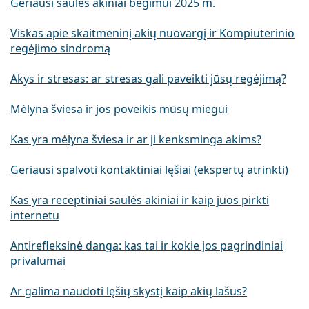
Geriausi saulės akiniai bėgimui 2025 m.
Viskas apie skaitmeninį akių nuovargį ir Kompiuterinio
regėjimo sindromą
Akys ir stresas: ar stresas gali paveikti jūsų regėjimą?
Mėlyna šviesa ir jos poveikis mūsų miegui
Kas yra mėlyna šviesa ir ar ji kenksminga akims?
Geriausi spalvoti kontaktiniai lęšiai (ekspertų atrinkti)
Kas yra receptiniai saulės akiniai ir kaip juos pirkti
internetu
Antirefleksinė danga: kas tai ir kokie jos pagrindiniai
privalumai
Ar galima naudoti lęšių skystį kaip akių lašus?