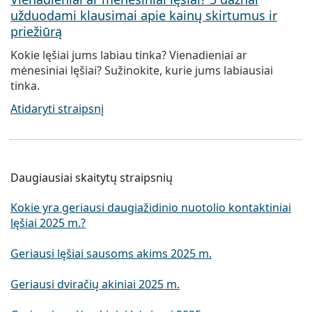
užduodami klausimai apie kainų skirtumus ir
priežiūrą
Kokie lęšiai jums labiau tinka? Vienadieniai ar
mėnesiniai lęšiai? Sužinokite, kurie jums labiausiai
tinka.
Atidaryti straipsnį
Daugiausiai skaitytų straipsnių
Kokie yra geriausi daugiažidinio nuotolio kontaktiniai
lęšiai 2025 m.?
Geriausi lęšiai sausoms akims 2025 m.
Geriausi dviračių akiniai 2025 m.