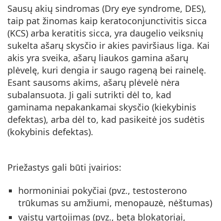
Persol
Sausų akių sindromas (Dry eye syndrome, DES),
taip pat žinomas kaip keratoconjunctivitis sicca
Prada
(KCS) arba keratitis sicca, yra daugelio veiksnių
sukelta ašarų skysčio ir akies paviršiaus liga. Kai
Atraskite visus
akis yra sveika, ašarų liaukos gamina ašarų
plėvelę, kuri dengia ir saugo rageną bei rainelę.
Esant sausoms akims, ašarų plėvelė nėra
subalansuota. Ji gali sutrikti dėl to, kad
gaminama nepakankamai skysčio (kiekybinis
defektas), arba dėl to, kad pasikeitė jos sudėtis
(kokybinis defektas).
Priežastys gali būti įvairios:
hormoniniai pokyčiai (pvz., testosterono
trūkumas su amžiumi, menopauzė, nėštumas)
vaistų vartojimas (pvz., beta blokatoriai,