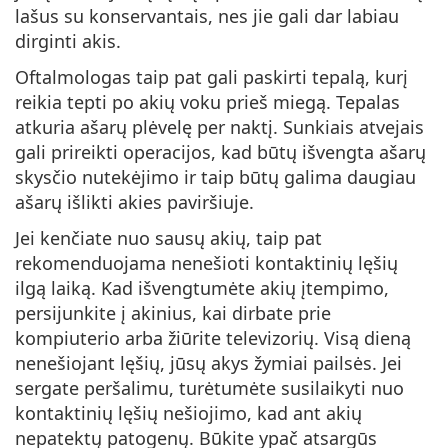
lašus su konservantais, nes jie gali dar labiau
dirginti akis.
Oftalmologas taip pat gali paskirti tepalą, kurį
reikia tepti po akių voku prieš miegą. Tepalas
atkuria ašarų plėvelę per naktį. Sunkiais atvejais
gali prireikti operacijos, kad būtų išvengta ašarų
skysčio nutekėjimo ir taip būtų galima daugiau
ašarų išlikti akies paviršiuje.
Jei kenčiate nuo sausų akių, taip pat
rekomenduojama nenešioti kontaktinių lęšių
ilgą laiką. Kad išvengtumėte akių įtempimo,
persijunkite į akinius, kai dirbate prie
kompiuterio arba žiūrite televizorių. Visą dieną
nenešiojant lęšių, jūsų akys žymiai pailsės. Jei
sergate peršalimu, turėtumėte susilaikyti nuo
kontaktinių lęšių nešiojimo, kad ant akių
nepatektų patogenų. Būkite ypač atsargūs