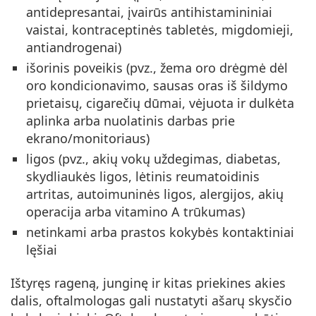
antidepresantai, įvairūs antihistamininiai
vaistai, kontraceptinės tabletės, migdomieji,
antiandrogenai)
išorinis poveikis (pvz., žema oro drėgmė dėl
oro kondicionavimo, sausas oras iš šildymo
prietaisų, cigarečių dūmai, vėjuota ir dulkėta
aplinka arba nuolatinis darbas prie
ekrano/monitoriaus)
ligos (pvz., akių vokų uždegimas, diabetas,
skydliaukės ligos, lėtinis reumatoidinis
artritas, autoimuninės ligos, alergijos, akių
operacija arba vitamino A trūkumas)
netinkami arba prastos kokybės kontaktiniai
lęšiai
Ištyręs rageną, junginę ir kitas priekines akies
dalis, oftalmologas gali nustatyti ašarų skysčio