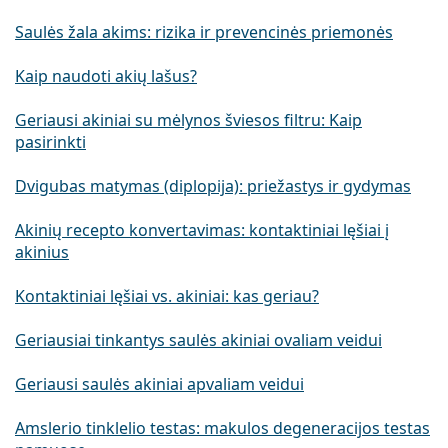
Saulės žala akims: rizika ir prevencinės priemonės
Kaip naudoti akių lašus?
Geriausi akiniai su mėlynos šviesos filtru: Kaip
pasirinkti
Dvigubas matymas (diplopija): priežastys ir gydymas
Akinių recepto konvertavimas: kontaktiniai lęšiai į
akinius
Kontaktiniai lęšiai vs. akiniai: kas geriau?
Geriausiai tinkantys saulės akiniai ovaliam veidui
Geriausi saulės akiniai apvaliam veidui
Amslerio tinklelio testas: makulos degeneracijos testas