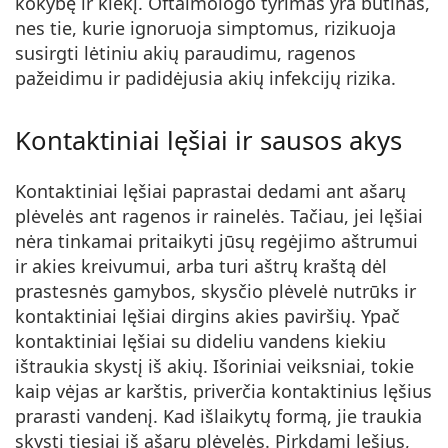
kokybę ir kiekį. Oftalmologo tyrimas yra būtinas,
nes tie, kurie ignoruoja simptomus, rizikuoja
susirgti lėtiniu akių paraudimu, ragenos
pažeidimu ir padidėjusia akių infekcijų rizika.
Kontaktiniai lęšiai ir sausos akys
Kontaktiniai lęšiai paprastai dedami ant ašarų
plėvelės ant ragenos ir rainelės. Tačiau, jei lęšiai
nėra tinkamai pritaikyti jūsų regėjimo aštrumui
ir akies kreivumui, arba turi aštrų kraštą dėl
prastesnės gamybos, skysčio plėvelė nutrūks ir
kontaktiniai lęšiai dirgins akies paviršių. Ypač
kontaktiniai lęšiai su dideliu vandens kiekiu
ištraukia skystį iš akių. Išoriniai veiksniai, tokie
kaip vėjas ar karštis, priverčia kontaktinius lęšius
prarasti vandenį. Kad išlaikytų formą, jie traukia
skystį tiesiai iš ašarų plėvelės. Pirkdami lęšius,