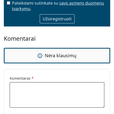
Pateikdami sutinkate su
savo asmens duomenų
tvarkymu
.
El. pašto adresas
Komentarai
Nėra klausimų
Komentaras
*