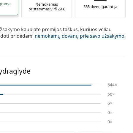
grama
Nemokamas
365 dienų garantija
pristatymas virš 29 €
žsakymo kaupiate premijos taškus, kuriuos vėliau
udoti pridėdami
nemokamų dovanų prie savo užsakymo
.
Hydraglyde
644×
56×
6×
0×
0×