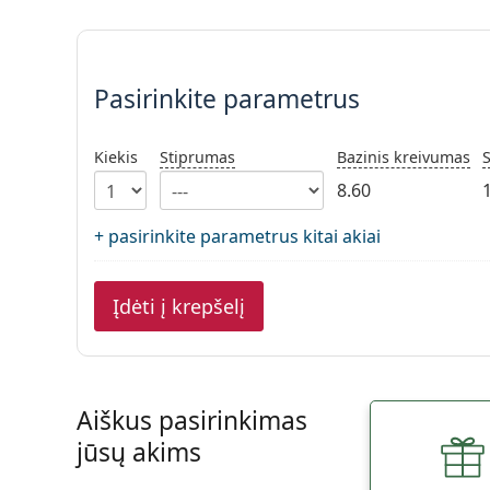
Pasirinkite parametrus
Pasirinkite parametrus
Kiekis
Stiprumas
Bazinis kreivumas
8.60
+ pasirinkite parametrus kitai akiai
Įdėti į krepšelį
Aiškus pasirinkimas
jūsų akims