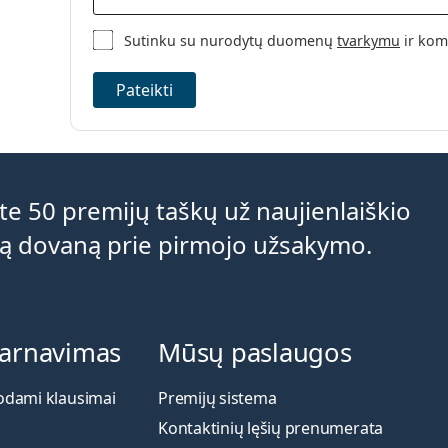
Sutinku su nurodytų duomenų
tvarkymu
ir kom
Pateikti
e 50 premijų taškų už naujienlaiškio
ą dovaną prie pirmojo užsakymo.
tarnavimas
Mūsų paslaugos
odami klausimai
Premijų sistema
Kontaktinių lęšių prenumerata