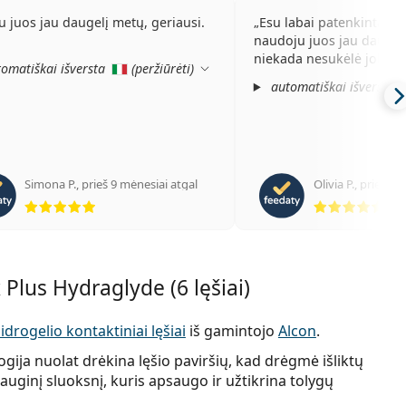
u juos jau daugelį metų, geriausi.
Esu labai patenkinta šiai
naudoju juos jau daugelį
niekada nesukėlė jokių 
omatiškai išversta
(
peržiūrėti
)
automatiškai išversta
Simona P.
,
prieš 9 mėnesiai atgal
Olivia P.
,
prieš 10
Įvertinimas 5 iš 5
Įve
 Plus Hydraglyde (6 lęšiai)
idrogelio kontaktiniai lęšiai
iš gamintojo
Alcon
.
gija nuolat drėkina lęšio paviršių, kad drėgmė išliktų
auginį sluoksnį, kuris apsaugo ir užtikrina tolygų