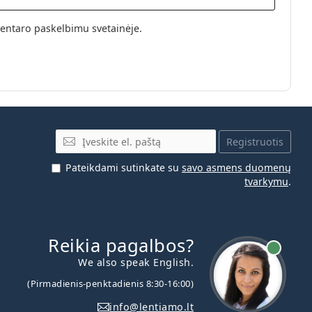
entaro paskelbimu svetainėje.
El. pašto adresas
Registruotis
Pateikdami sutinkate su
savo asmens duomenų
tvarkymu
.
Reikia pagalbos?
We also speak English.
(Pirmadienis-penktadienis 8:30-16:00)
info@lentiamo.lt