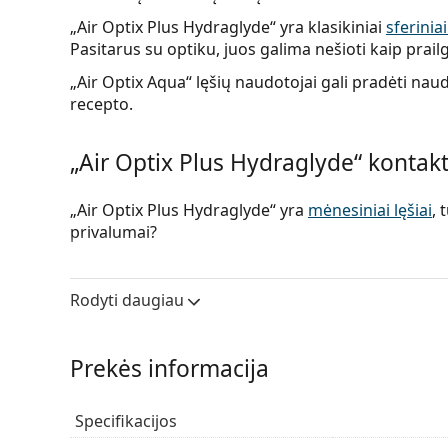
„Air Optix Plus Hydraglyde“ yra klasikiniai
sferinia
Pasitarus su optiku, juos galima nešioti kaip prailg
„Air Optix Aqua“ lęšių naudotojai gali pradėti nau
recepto.
„Air Optix Plus Hydraglyde“ kontakt
„Air Optix Plus Hydraglyde“ yra
mėnesiniai lęšiai
, 
privalumai?
Higieniškas komfortas
– „SmartShield“ technol
kad lęšio paviršius būtų lygesnis, o tai užtikri
Rodyti daugiau
Drėkinimas
– išskirtinė „HydraGlyde Moisture M
apsaugą nuo dirginimo iki 16 valandų.
Sveikesnės akys
–
silikono hidrogelio medžiaga
Prekės informacija
deguonies pralaidumą sveikesnėms akims.
Puikiai aiškus matymas
– klasikinis
sferinis diz
Lankstus naudojimas
– pasirinktinai kasdienis
Specifikacijos
prailginto nešiojimo lęšius iki šešių naktų.