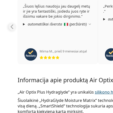
Šiuos lęšius naudoju jau daugelį metų
Perk
ir jie yra fantastiški, įsidedu juos ryte ir
.
išsiimu vakare be jokio dirginimo.
aut
automatiškai išversta
(
peržiūrėti
)
Mirna M.
,
prieš 9 mėnesiai atgal
Įvertinimas 5 iš 5
Informacija apie produktą Air Optix
„Air Optix Plus Hydraglyde“ yra unikalūs
silikono h
Šiuolaikinė „HydraGlyde Moisture Matrix“ technolo
visą dieną. „SmartShield“ technologija sukuria aps
komfortą kiekvieną kartą mirksint.