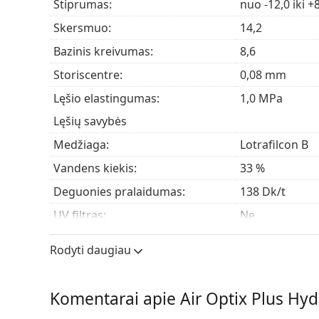
Stiprumas:
nuo -12,0 iki +
Skersmuo:
14,2
Kam skirti „Air Optix Plus Hydraglyd
Bazinis kreivumas:
8,6
„Air Optix Plus Hydraglyde“ tinka žmonėms, kurie:
Storiscentre:
0,08 mm
Turi
trumparegystę
(miopiją) arba
toliaregystę
Lęšio elastingumas:
1,0 MPa
Nori papildomos apsaugos nuo dirginančių m
Lęšių savybės
Reguliariai naudoja kontaktinius lęšius
Mėgsta mėnesinius lęšius
Medžiaga:
Lotrafilcon B
Turi
sausų akių
problemų
Vandens kiekis:
33 %
Nori atnaujinti nuo klasikinių „Air Optix Aqua“
Deguonies pralaidumas:
138 Dk/t
Dažnai užduodami klausimai ap
UV filtras:
Ne
Silikonas-hidrogelis:
Taip
Rodyti daugiau
Naudojimas
Kiek laiko galima nešioti „Air Optix Plus Hyd
Galiojimo data:
Bent 11 mėnes
Komentarai apie Air Optix Plus Hydr
Atspalvis:
Ar galima miegoti su „Air Optix Plus Hydragl
Ne