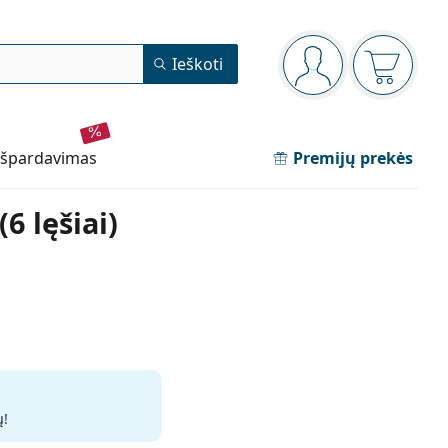
Navigacijos meniu
Ieškoti
Jūs esate prisijun
Pirkinių 
išpardavimas
Premijų prekės
6 lęšiai)
ų
!