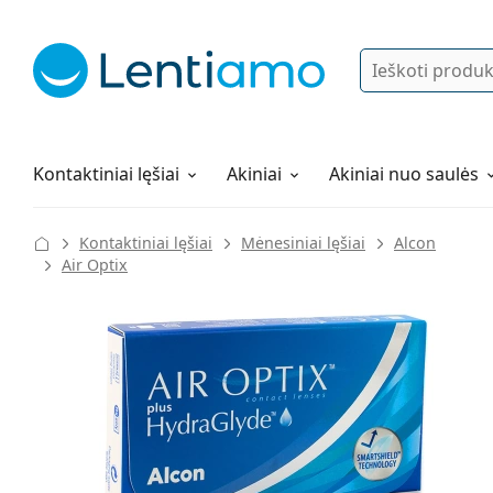
Ieškoti
Prisijungti
Navigacijos meniu
Lęšių tirpalai
Viskas apie apsipirkimą pas mus
Kontaktiniai lęšiai
Akiniai
Akiniai nuo saulės
Kontaktiniai lęšiai
Mėnesiniai lęšiai
Alcon
Air Optix