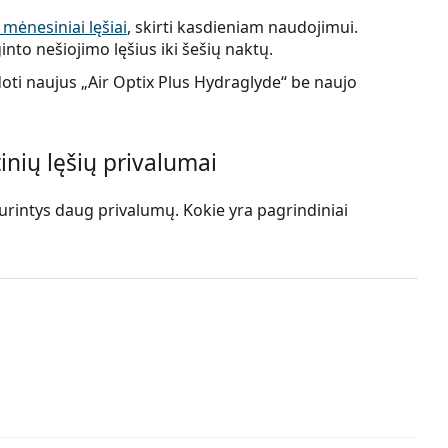
i mėnesiniai lęšiai
, skirti kasdieniam naudojimui.
into nešiojimo lęšius iki šešių naktų.
doti naujus „Air Optix Plus Hydraglyde“ be naujo
inių lęšių privalumai
turintys daug privalumų. Kokie yra pagrindiniai
ogija kovoja su baltymų ir lipidų nuosėdų kaupimusi,
na patogesnį naudojimą.
atrix“ technologija suteikia drėkinantį komfortą ir
ir didelis vandens kiekis garantuoja neprilygstamą
ainas
užtikrina aiškų matymą daugeliui naudotojų.
 naudojimas vieną mėnesį arba galimybė naudoti kaip