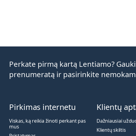
Perkate pirmą kartą Lentiamo? Gaukit
prenumeratą ir pasirinkite nemokam
Pirkimas internetu
Klientų ap
Viskas, ką reikia žinoti perkant pas
Dažniausiai uždu
mus
Klientų skiltis
Pristatymas