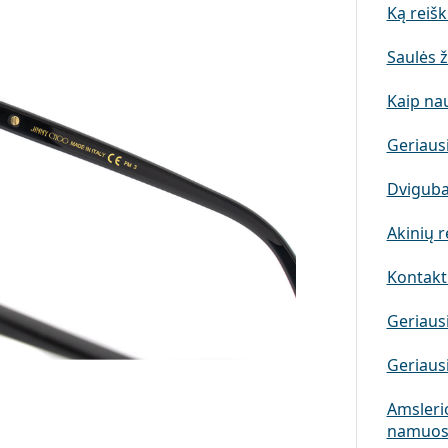
Ką reišk
Saulės ž
Kaip nau
Geriausi
Dviguba
Akinių r
Kontakti
Geriausi
Geriausi
Amslerio
namuos