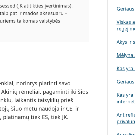
sessed
(JK atitikties įvertinimas).
Geriausi
taip pat ir mados aksesuaru –
 kuriems taikomas valstybės
Viskas a
regėjim
Akys ir 
Mėlyna š
Kas yra 
Geriausi
enklai, norintys platinti savo
. Akinių rėmeliai, pagaminti iki šios
Kas yra 
nklu, laikantis taisyklių prieš
interne
tojų šiuo metu naudoja ir CE, ir
Antirefl
platinamų tiek ES, tiek JK.
privalu
Ar galim