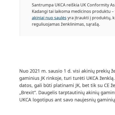
Santrumpa UKCA reiškia
UK Conformity As
Kadangi tai laikoma medicinos produktu – 
akiniai nuo saulės
yra įtraukti į produktų,
reguliuojamas ženklinimas, sąrašą.
Nuo 2021 m. sausio 1 d.
visi akinių prekių ž
gaminius JK rinkoje, turi turėti UKCA ženklą
datos, gali būti platinami JK, bet tik su CE že
„Brexit“. Daugelis tarptautinių akinių gamin
UKCA logotipus ant savo naujesnių gaminių, 