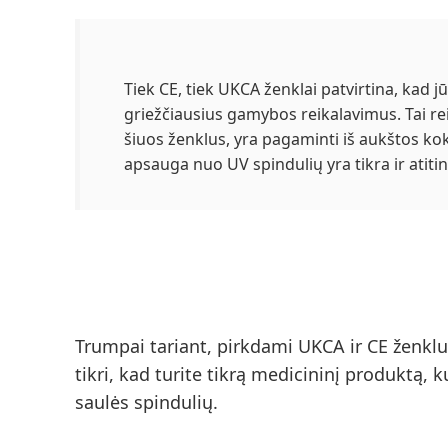
Tiek CE, tiek UKCA ženklai patvirtina, kad jū
griežčiausius gamybos reikalavimus
. Tai r
šiuos ženklus, yra pagaminti iš aukštos ko
apsauga nuo UV spindulių yra tikra ir atiti
Trumpai tariant, pirkdami UKCA ir CE ženklu
tikri, kad turite
tikrą medicininį produktą, k
saulės spindulių
.