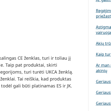
Regėjim
priežast
Astigmat
vairuoj
Akių trū
Kaip tur
lingas CE ženklas, turi ir toliau jį
je. Taip pat produktai, skirti
Ar man r
akinių
tegorijoms, turi turėti UKCA ženklą.
 ženklai
. Tai reiškia, kad produktas
Geriausi
todėl gali būti platinamas ES ir JK.
Geriausi
Geriausi