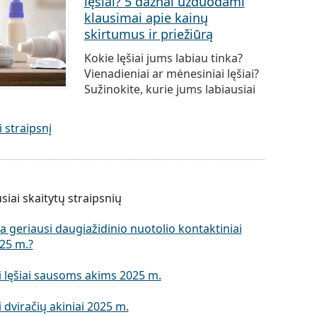
lęšiai? 5 dažnai užduodami
klausimai apie kainų
skirtumus ir priežiūrą
Kokie lęšiai jums labiau tinka?
Vienadieniai ar mėnesiniai lęšiai?
Sužinokite, kurie jums labiausiai
i straipsnį
iai skaitytų straipsnių
a geriausi daugiažidinio nuotolio kontaktiniai
025 m.?
i lęšiai sausoms akims 2025 m.
 dviračių akiniai 2025 m.