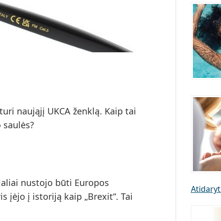
turi
naująjį UKCA ženklą
. Kaip tai
 saulės?
aliai nustojo būti Europos
Atidaryt
ėjo į istoriją kaip „Brexit“. Tai