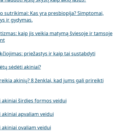
o sutrikimai: Kas yra presbiopija? Simptomai,
ys ir gydymas.
izmas: kaip jis veikia matymą šviesoje ir tamsoje
ant
kčiojimas: priežastys ir kaip tai sustabdyti
ėtų sėdėti akiniai?
eikia akinių? 8 ženklai, kad jums gali prireikti
 akiniai širdies formos veidui
 akiniai apvaliam veidui
 akiniai ovaliam veidui