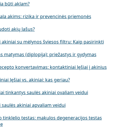
ia būti aklam?
ala akims: rizika ir prevencinės priemonės
doti akių lašus?
 akiniai su mėlynos šviesos filtru: Kaip pasirinkti
s matymas (diplopija): priežastys ir gydymas
ecepto konvertavimas: kontaktiniai lęšiai į akinius
niai lęšiai vs. akiniai: kas geriau?
ai tinkantys saulės akiniai ovaliam veidui
 saulės akiniai apvaliam veidui
 tinklelio testas: makulos degeneracijos testas
e