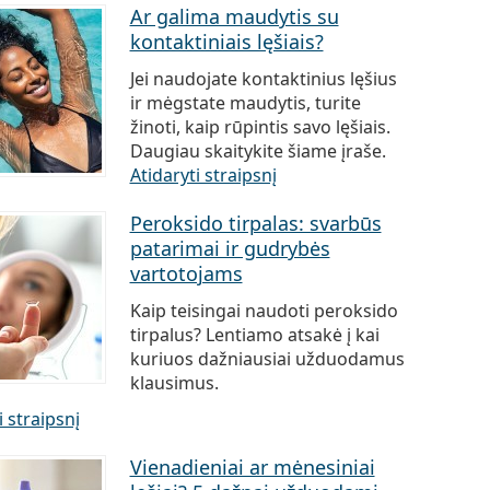
Ar galima maudytis su
kontaktiniais lęšiais?
Jei naudojate kontaktinius lęšius
ir mėgstate maudytis, turite
žinoti, kaip rūpintis savo lęšiais.
Daugiau skaitykite šiame įraše.
Atidaryti straipsnį
Peroksido tirpalas: svarbūs
patarimai ir gudrybės
vartotojams
Kaip teisingai naudoti peroksido
tirpalus? Lentiamo atsakė į kai
kuriuos dažniausiai užduodamus
klausimus.
i straipsnį
Vienadieniai ar mėnesiniai