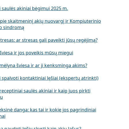
 saulės akiniai bėgimui 2025 m.
pie skaitmeninį akių nuovargį ir Kompiuterinio
o sindromą
stresas: ar stresas gali paveikti jūsų regėjimą?
viesa ir jos poveikis mūsų miegui
mėlyna šviesa ir ar ji kenksminga akims?
 spalvoti kontaktiniai lęšiai (ekspertų atrinkti)
receptiniai saulės akiniai ir kaip juos pirkti
tu
eksinė danga: kas tai ir kokie jos pagrindiniai
mai
a naudoti lęšių skystį kaip akių lašus?