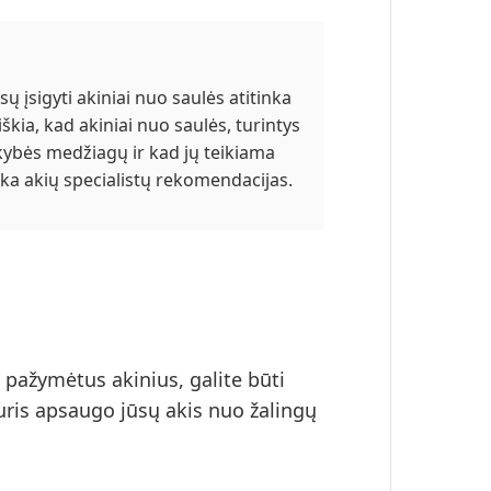
sų įsigyti akiniai nuo saulės atitinka
eiškia, kad akiniai nuo saulės, turintys
kybės medžiagų ir kad jų teikiama
nka akių specialistų rekomendacijas.
 pažymėtus akinius, galite būti
uris apsaugo jūsų akis nuo žalingų