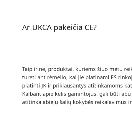
Ar UKCA pakeičia CE?
Taip ir ne, produktai, kuriems šiuo metu reika
turėti ant rėmelio, kai jie platinami ES rinko
platinti JK ir priklausantys atitinkamoms ka
Kalbant apie kelis gamintojus,
gali būti abu
atitinka abiejų šalių kokybės reikalavimus ir 