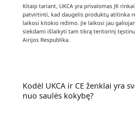
Kitaip tariant, UKCA yra privalomas JK rinkai
patvirtinti, kad daugelis produktų atitinka 
laikosi kitokio režimo. Jie laikosi jau galio
siekdami išlaikyti tam tikrą teritorinį tęstin
Airijos Respublika.
Kodėl UKCA ir CE ženklai yra s
nuo saulės kokybę?