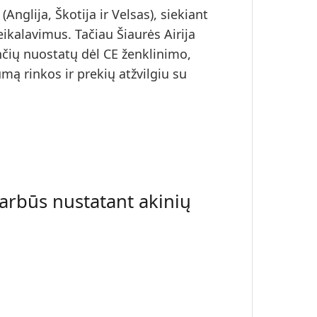
 (
Anglija, Škotija ir Velsas
), siekiant
reikalavimus. Tačiau
Šiaurės Airija
jančių nuostatų dėl CE ženklinimo,
umą rinkos ir prekių atžvilgiu su
varbūs nustatant akinių