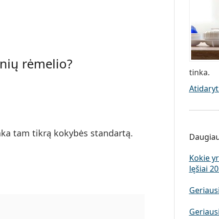
inių rėmelio?
tinka.
Atidaryt
inka tam tikrą kokybės standartą.
Daugiaus
Kokie yr
lęšiai 2
Geriaus
Geriausi