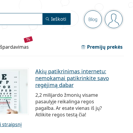
Navigacijos m
Ieškoti
Blog
Jūs esate
išpardavimas
Premijų prekės
Akių patikrinimas internetu:
nemokamai patikrinkite savo
regėjimą dabar
2,2 milijardo žmonių visame
pasaulyje reikalinga regos
pagalba. Ar esate vienas iš jų?
Atlikite regos testą čia!
i straipsnį