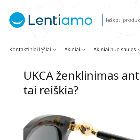
Ieškoti
Prisijungti
Navigacijos meniu
Lęšių tirpalai
Viskas apie apsipirkimą pas mus
Kontaktiniai lęšiai
Akiniai
Akiniai nuo saulės
UKCA ženklinimas ant 
tai reiškia?