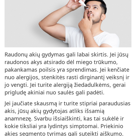
Raudonų akių gydymas gali labai skirtis. Jei jūsų
raudonos akys atsirado dėl miego trūkumo,
pakankamas poilsis yra sprendimas. Jei kenčiate
nuo alergijos, stenkitės rasti dirginantį veiksnį ir
jo vengti. Jei turite alergiją žiedadulkėms, gerai
prigludę akiniai nuo saulės gali padėti.
Jei jaučiate skausmą ir turite stipriai paraudusias
akis, jūsų akių gydytojas atliks išsamią
anamnezę. Svarbu išsiaiškinti, kas tai sukėlė ir
kokie tiksliai yra lydintys simptomai. Priekinio
akies segmento tyrimas gali suteikti aiškumo.