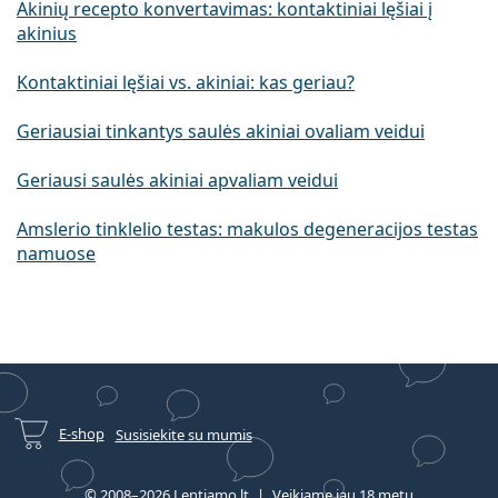
Akinių recepto konvertavimas: kontaktiniai lęšiai į
akinius
Kontaktiniai lęšiai vs. akiniai: kas geriau?
Geriausiai tinkantys saulės akiniai ovaliam veidui
Geriausi saulės akiniai apvaliam veidui
Amslerio tinklelio testas: makulos degeneracijos testas
namuose
E-shop
Susisiekite su mumis
© 2008–2026 Lentiamo.lt
Veikiame jau 18 metų