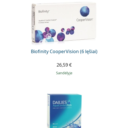
Biofinity CooperVision (6 lęšiai)
26,59 €
Sandėlyje