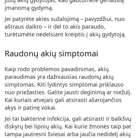
įmanomą gydymą.
Jei patyrėte akies sužalojimą – pavyzdžiui, nuo
aštraus daikto – ir dėl to akis paraudo,
turėtumėte nedelsiant kreiptis į akių gydytoją.
Raudonų akių simptomai
Kaip rodo problemos pavadinimas, akių
paraudimas yra dažniausias raudonų akių
simptomas. Kiti lydintys simptomai priklauso
nuo priežasties. Galite jausti deginimą ar niežulį.
Kai kuriais atvejais gali atsirasti ašarojančios
akys ir patinę vokai.
Jei tai bakterinė infekcija, gali atsirasti ir balkšvų
išskyrų bei lipnių akių. Kai kurie žmonės taip pat
tampa jautresni šviesai arba jaučia nedidelį akių