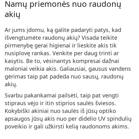
Namų priemonės nuo raudonų
akių
Ar jums įdomu, ką galite padaryti patys, kad
išvengtumėte raudonų akių? Visada teikite
pirmenybę gerai higienai ir lieskite akis tik
nusiplovę rankas. Venkite per daug trinti ar
kasytis. Be to, vėsinantys kompresai dažnai
maloniai veikia akis. Galiausiai, gausus vandens
gėrimas taip pat padeda nuo sausų, raudonų
akių.
Svarbu pakankamai pailsėti, taip pat vengti
stipraus vėjo ir itin stiprios saulės šviesos.
Kokybiški akiniai nuo saulės iš jūsų optiko
apsaugos jūsų akis nuo per didelio UV spindulių
poveikio ir gali užkirsti kelią raudonoms akims.