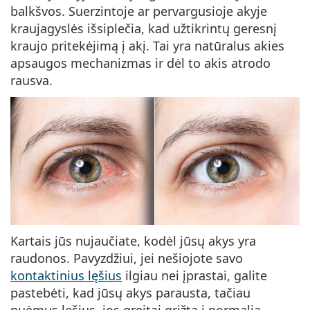
Persol
balkšvos. Suerzintoje ar pervargusioje akyje
kraujagyslės išsiplečia, kad užtikrintų geresnį
Prada
kraujo pritekėjimą į akį. Tai yra natūralus akies
apsaugos mechanizmas ir dėl to akis atrodo
Atraskite visus
rausva.
Kartais jūs nujaučiate, kodėl jūsų akys yra
raudonos. Pavyzdžiui, jei nešiojote savo
kontaktinius lęšius
ilgiau nei įprastai, galite
pastebėti, kad jūsų akys parausta, tačiau
nuėmus lęšius, jos greitai grįžta į normalią