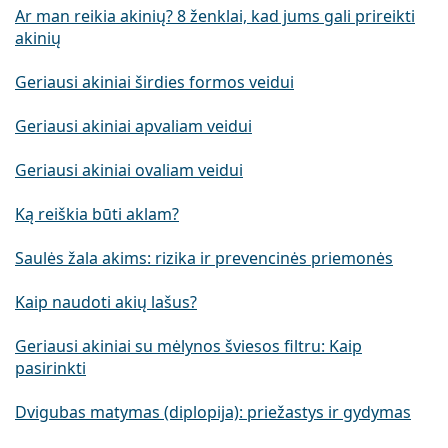
Ar man reikia akinių? 8 ženklai, kad jums gali prireikti
akinių
Geriausi akiniai širdies formos veidui
Geriausi akiniai apvaliam veidui
Geriausi akiniai ovaliam veidui
Ką reiškia būti aklam?
Saulės žala akims: rizika ir prevencinės priemonės
Kaip naudoti akių lašus?
Geriausi akiniai su mėlynos šviesos filtru: Kaip
pasirinkti
Dvigubas matymas (diplopija): priežastys ir gydymas