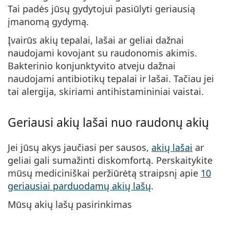
Tai padės jūsų gydytojui pasiūlyti geriausią
įmanomą gydymą.
Įvairūs akių tepalai, lašai ar geliai dažnai
naudojami kovojant su raudonomis akimis.
Bakterinio konjunktyvito atveju dažnai
naudojami antibiotikų tepalai ir lašai. Tačiau jei
tai alergija, skiriami antihistamininiai vaistai.
Geriausi akių lašai nuo raudonų akių
Jei jūsų akys jaučiasi per sausos,
akių lašai
ar
geliai gali sumažinti diskomfortą. Perskaitykite
mūsų mediciniškai peržiūrėtą straipsnį apie
10
geriausiai parduodamų akių lašų
.
Mūsų akių lašų pasirinkimas