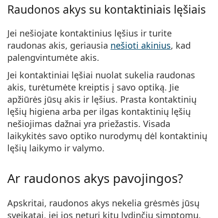
Raudonos akys su kontaktiniais lęšiais
Jei nešiojate kontaktinius lęšius ir turite
raudonas akis, geriausia
nešioti akinius
, kad
palengvintumėte akis.
Jei kontaktiniai lęšiai nuolat sukelia raudonas
akis, turėtumėte kreiptis į savo optiką. Jie
apžiūrės jūsų akis ir lęšius. Prasta kontaktinių
lęšių higiena arba per ilgas kontaktinių lęšių
nešiojimas dažnai yra priežastis. Visada
laikykitės savo optiko nurodymų dėl kontaktinių
lęšių laikymo ir valymo.
Ar raudonos akys pavojingos?
Apskritai, raudonos akys nekelia grėsmės jūsų
sveikatai, jei jos neturi kitų lydinčių simptomų.