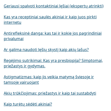
Geriausi spalvoti kontaktiniai lęšiai (ekspertų atrinkti)
Kas yra receptiniai saulės akiniai ir kaip juos pirkti
internetu
Antirefleksinė danga: kas tai ir kokie jos pagrindiniai
privalumai
Ar galima naudoti lęšių skystį kaip akių lašus?
Regėjimo sutrikimai: Kas yra presbiopija? Simptomai,
priežastys ir gydymas.
Astigmatizmas: kaip jis veikia matymą šviesoje ir
tamsoje vairuojant
Akių trūkčiojimas: priežastys ir kaip tai sustabdyti
Kaip turėtų sėdėti akiniai?