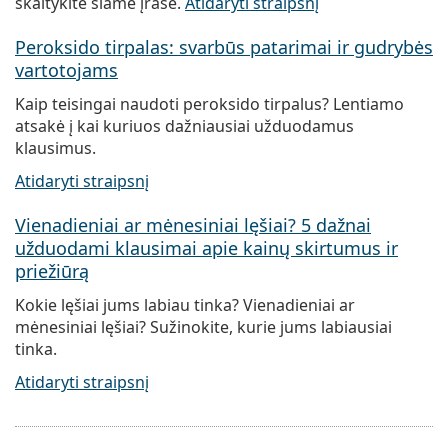
skaitykite šiame įraše.
Atidaryti straipsnį
Peroksido tirpalas: svarbūs patarimai ir gudrybės
vartotojams
Kaip teisingai naudoti peroksido tirpalus? Lentiamo
atsakė į kai kuriuos dažniausiai užduodamus
klausimus.
Atidaryti straipsnį
Vienadieniai ar mėnesiniai lęšiai? 5 dažnai
užduodami klausimai apie kainų skirtumus ir
priežiūrą
Kokie lęšiai jums labiau tinka? Vienadieniai ar
mėnesiniai lęšiai? Sužinokite, kurie jums labiausiai
tinka.
Atidaryti straipsnį