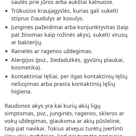
saulės prie jūros arba aukštai kalnuose.
Trūkusios kraujagyslės, kurias gali sukelti
stiprus čiaudulys ar kosulys.
Junginės pažeidimai arba konjunktyvitas (taip
pat žinomas kaip rožinės akys), sukelti virusų
ar bakterijų.
Rainelės ar ragenos uždegimas.
Alergijos (pvz., žiedadulkės, gyvūnų plaukai,
kosmetika).
Kontaktiniai lęšiai, per ilgas kontaktinių lęšių
nešiojimas arba prasta kontaktinių lęšių
higiena.
Raudonos akys yra kai kurių akių ligų
simptomas, pvz., junginės, ragenos, skleros ar
vokų uždegimas, glaukoma ar akių pūslelinė,
taip pat navikai. Tokius atvejus turėtų įvertinti
jūsų akių gydytojas, kad gautumėte geriausią