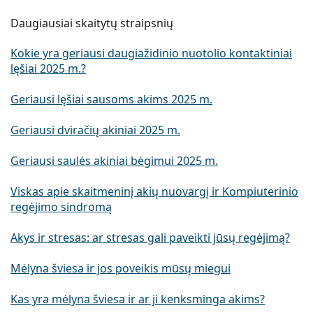
Daugiausiai skaitytų straipsnių
Kokie yra geriausi daugiažidinio nuotolio kontaktiniai
lęšiai 2025 m.?
Geriausi lęšiai sausoms akims 2025 m.
Geriausi dviračių akiniai 2025 m.
Geriausi saulės akiniai bėgimui 2025 m.
Viskas apie skaitmeninį akių nuovargį ir Kompiuterinio
regėjimo sindromą
Akys ir stresas: ar stresas gali paveikti jūsų regėjimą?
Mėlyna šviesa ir jos poveikis mūsų miegui
Kas yra mėlyna šviesa ir ar ji kenksminga akims?