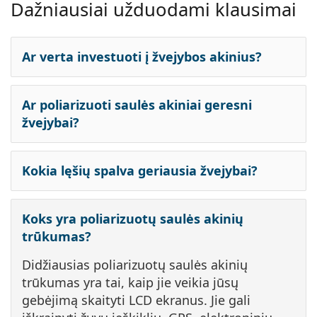
Dažniausiai užduodami klausimai
Ar verta investuoti į žvejybos akinius?
Ar poliarizuoti saulės akiniai geresni
žvejybai?
Kokia lęšių spalva geriausia žvejybai?
Koks yra poliarizuotų saulės akinių
trūkumas?
Didžiausias poliarizuotų saulės akinių
trūkumas yra tai, kaip jie veikia jūsų
gebėjimą skaityti LCD ekranus. Jie gali