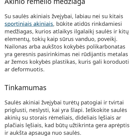
Akinio rėmelio medžiaga
Su saulės akiniais žvejybai, labiau nei su kitais
sportiniais akiniais
, būkite atidūs rinkdamiesi
medžiagas, kurios atlaikys ilgalaikį saulės ir kitų
elementų, tokių kaip sūrus vanduo, poveikį.
Nailonas arba aukštos kokybės polikarbonatas
yra geresnis pasirinkimas nei rūdijantis metalas
ar žemos kokybės plastikas, kuris gali koroduoti
ar deformuotis.
Tinkamumas
Saulės akiniai žvejybai turėtų patogiai ir tvirtai
priglusti, neslysti, kai yra šlapi. Ieškokite saulės
akinių su storais rėmeliais, dideliais lęšiais ar
plačiais lęšiais, kad būtų užtikrinta gera aprėptis
ir aukšta apsauga nuo saulės.