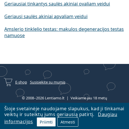
Geriausiai tinkantys saulės akiniai ovaliam veidui
Geriausi saulės akiniai apvaliam veidui
Amslerio tinklelio testas: makulos degeneracijos testas
namuose
E-shop
Susisiekite su mumis
© 2008–2026 Lentiamo.lt
Veikiame jau 18 metų
Šioje svetainėje naudojame slapukus, kad ji tinkamai
veiktų ir suteiktų jums geriausią patirtį.
Daugiau
informacijos
Priimti
Atmesti