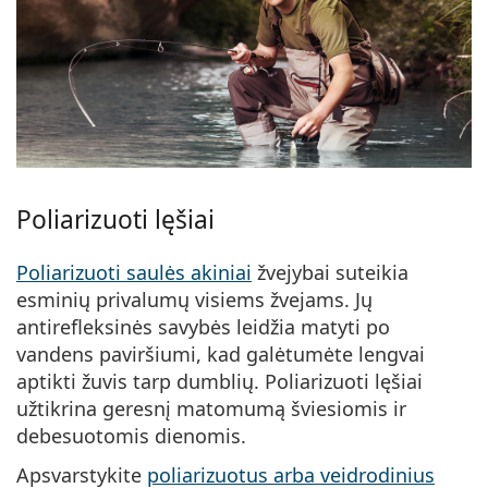
Poliarizuoti lęšiai
Poliarizuoti saulės akiniai
žvejybai suteikia
esminių privalumų visiems žvejams. Jų
antirefleksinės savybės leidžia matyti po
vandens paviršiumi, kad galėtumėte lengvai
aptikti žuvis tarp dumblių. Poliarizuoti lęšiai
užtikrina geresnį matomumą šviesiomis ir
debesuotomis dienomis.
Apsvarstykite
poliarizuotus arba veidrodinius