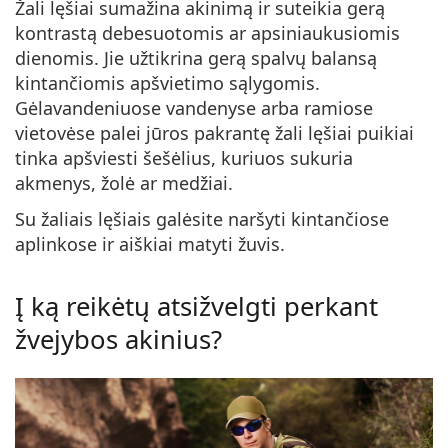
Žali lęšiai sumažina akinimą ir suteikia gerą
kontrastą debesuotomis ar apsiniaukusiomis
dienomis. Jie užtikrina gerą spalvų balansą
kintančiomis apšvietimo sąlygomis.
Gėlavandeniuose vandenyse arba ramiose
vietovėse palei jūros pakrantę žali lęšiai puikiai
tinka apšviesti šešėlius, kuriuos sukuria
akmenys, žolė ar medžiai.
Su žaliais lęšiais galėsite naršyti kintančiose
aplinkose ir aiškiai matyti žuvis.
Į ką reikėtų atsižvelgti perkant
žvejybos akinius?