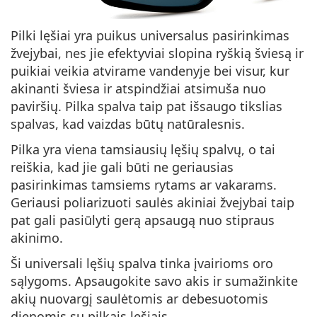
Pilki lęšiai yra puikus universalus pasirinkimas
žvejybai, nes jie efektyviai slopina ryškią šviesą ir
puikiai veikia atvirame vandenyje bei visur, kur
akinanti šviesa ir atspindžiai atsimuša nuo
paviršių. Pilka spalva taip pat išsaugo tikslias
spalvas, kad vaizdas būtų natūralesnis.
Pilka yra viena tamsiausių lęšių spalvų, o tai
reiškia, kad jie gali būti ne geriausias
pasirinkimas tamsiems rytams ar vakarams.
Geriausi poliarizuoti saulės akiniai žvejybai taip
pat gali pasiūlyti gerą apsaugą nuo stipraus
akinimo.
Ši universali lęšių spalva tinka įvairioms oro
sąlygoms. Apsaugokite savo akis ir sumažinkite
akių nuovargį saulėtomis ar debesuotomis
dienomis su pilkais lęšiais.