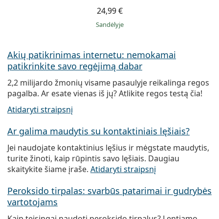
24,99 €
Sandėlyje
Akių patikrinimas internetu: nemokamai
patikrinkite savo regėjimą dabar
2,2 milijardo žmonių visame pasaulyje reikalinga regos
pagalba. Ar esate vienas iš jų? Atlikite regos testą čia!
Atidaryti straipsnį
Ar galima maudytis su kontaktiniais lęšiais?
Jei naudojate kontaktinius lęšius ir mėgstate maudytis,
turite žinoti, kaip rūpintis savo lęšiais. Daugiau
skaitykite šiame įraše.
Atidaryti straipsnį
Peroksido tirpalas: svarbūs patarimai ir gudrybės
vartotojams
Kaip teisingai naudoti peroksido tirpalus? Lentiamo