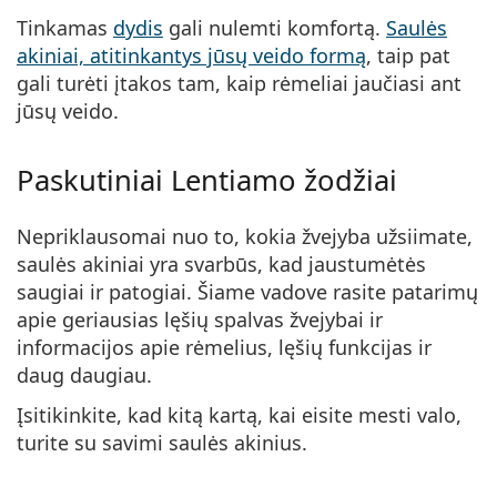
Tinkamas
dydis
gali nulemti komfortą.
Saulės
akiniai, atitinkantys jūsų veido formą
, taip pat
gali turėti įtakos tam, kaip rėmeliai jaučiasi ant
jūsų veido.
Paskutiniai Lentiamo žodžiai
Nepriklausomai nuo to, kokia žvejyba užsiimate,
saulės akiniai yra svarbūs, kad jaustumėtės
saugiai ir patogiai. Šiame vadove rasite patarimų
apie geriausias lęšių spalvas žvejybai ir
informacijos apie rėmelius, lęšių funkcijas ir
daug daugiau.
Įsitikinkite, kad kitą kartą, kai eisite mesti valo,
turite su savimi saulės akinius.