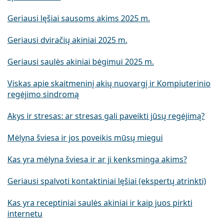
Geriausi lęšiai sausoms akims 2025 m.
Geriausi dviračių akiniai 2025 m.
Geriausi saulės akiniai bėgimui 2025 m.
Viskas apie skaitmeninį akių nuovargį ir Kompiuterinio
regėjimo sindromą
Akys ir stresas: ar stresas gali paveikti jūsų regėjimą?
Mėlyna šviesa ir jos poveikis mūsų miegui
Kas yra mėlyna šviesa ir ar ji kenksminga akims?
Geriausi spalvoti kontaktiniai lęšiai (ekspertų atrinkti)
Kas yra receptiniai saulės akiniai ir kaip juos pirkti
internetu