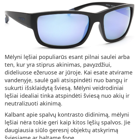
Mėlyni lęšiai populiarūs esant pilnai saulei arba
ten, kur yra stiprus akinimas, pavyzdžiui,
dideliuose ežeruose ar jūroje. Kai esate atvirame
vandenyje, saulė gali atsispindėti nuo bangų ir
sukurti išsklaidytą šviesą. Mėlyni veidrodiniai
lęšiai idealiai tinka atspindėti šviesą nuo akių ir
neutralizuoti akinimą.
Kalbant apie spalvų kontrasto didinimą, mėlyni
lęšiai nėra tokie geri kaip kitos lęšių spalvos. Jie
daugiausia siūlo geresnį objektų atskyrimą
šviesiame ar baltame fone.