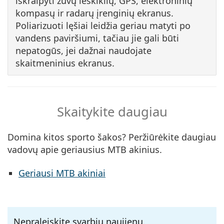
iškraipyti žuvų ieškiklių, GPS, elektroninių
kompasų ir radarų įrenginių ekranus.
Poliarizuoti lęšiai leidžia geriau matyti po
vandens paviršiumi, tačiau jie gali būti
nepatogūs, jei dažnai naudojate
skaitmeninius ekranus.
Skaitykite daugiau
Domina kitos sporto šakos? Peržiūrėkite daugiau
vadovų apie geriausius MTB akinius.
Geriausi MTB akiniai
Nepraleiskite svarbių naujienų.