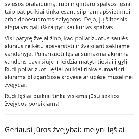
šviesos pralaidumą, rudi ir gintaro spalvos lęšiai
taip pat puikiai tinka esant silpnam apšvietimui
arba debesuotoms sąlygoms. Deja, jų šiltesnis
atspalvis gali iškraipyti kai kurias spalvas.
Visi patyrę žvejai žino, kad poliarizuotus saulės
akinius reikėtų apsvarstyti ir žvejojant sekliame
vandenyje. Poliarizuoti lęšiai sumažina akinimą
vandens paviršiuje ir leidžia matyti tiesiai į gylį.
Rudi poliarizuoti lęšiai puikiai tinka sumažinti
akinimą blizgančiose srovėse ar upėse muselinei
žvejybai.
Rudi lęšiai puikiai tinka visiems jūsų seklios
žvejybos poreikiams!
Geriausi jūros žvejybai: mėlyni lęšiai