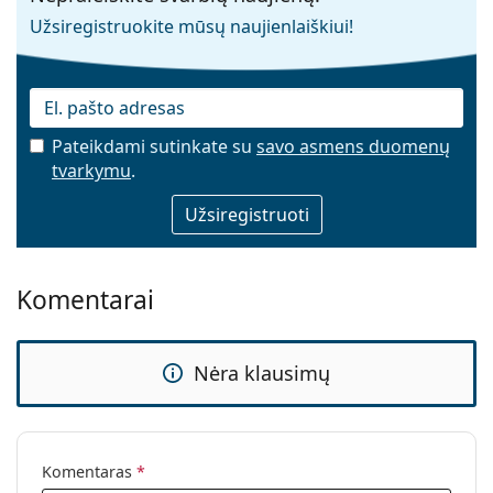
Užsiregistruokite mūsų naujienlaiškiui!
Pateikdami sutinkate su
savo asmens duomenų
tvarkymu
.
El. pašto adresas
Komentarai
Nėra klausimų
Komentaras
*