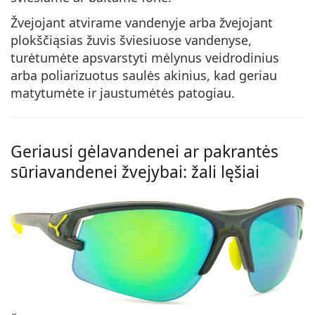
Žvejojant atvirame vandenyje arba žvejojant
plokščiąsias žuvis šviesiuose vandenyse,
turėtumėte apsvarstyti mėlynus veidrodinius
arba poliarizuotus saulės akinius, kad geriau
matytumėte ir jaustumėtės patogiau.
Geriausi gėlavandenei ar pakrantės
sūriavandenei žvejybai: žali lęšiai