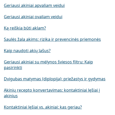
Geriausi akiniai apvaliam veidui
Geriausi akiniai ovaliam veidui
Ką reiškia būti aklam?
Saulės žala akims: rizika ir prevencinės priemonės
Kaip naudoti akių lašus?
Geriausi akiniai su mėlynos šviesos filtru: Kaip
pasirinkti
Dvigubas matymas (diplopija): priežastys ir gydymas
Akinių recepto konvertavimas: kontaktiniai lęšiai į
akinius
Kontaktiniai lęšiai vs. akiniai: kas geriau?