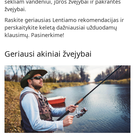
sekliam vandeniui, jūros žvejybai ir pakrantės
Persol
žvejybai.
Prada
Raskite geriausias Lentiamo rekomendacijas ir
perskaitykite keletą dažniausiai užduodamų
Atraskite visus
klausimų. Pasinerkime!
Geriausi akiniai žvejybai