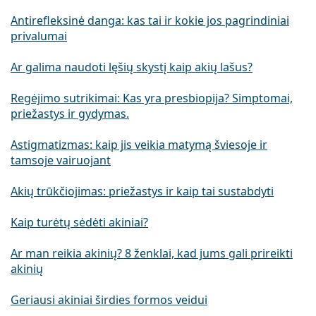
Antirefleksinė danga: kas tai ir kokie jos pagrindiniai
privalumai
Ar galima naudoti lęšių skystį kaip akių lašus?
Regėjimo sutrikimai: Kas yra presbiopija? Simptomai,
priežastys ir gydymas.
Astigmatizmas: kaip jis veikia matymą šviesoje ir
tamsoje vairuojant
Akių trūkčiojimas: priežastys ir kaip tai sustabdyti
Kaip turėtų sėdėti akiniai?
Ar man reikia akinių? 8 ženklai, kad jums gali prireikti
akinių
Geriausi akiniai širdies formos veidui