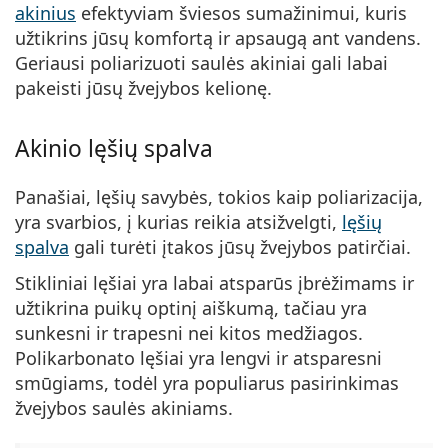
akinius
efektyviam šviesos sumažinimui, kuris
užtikrins jūsų komfortą ir apsaugą ant vandens.
Geriausi poliarizuoti saulės akiniai gali labai
pakeisti jūsų žvejybos kelionę.
Akinio lęšių spalva
Panašiai, lęšių savybės, tokios kaip poliarizacija,
yra svarbios, į kurias reikia atsižvelgti,
lęšių
spalva
gali turėti įtakos jūsų žvejybos patirčiai.
Stikliniai lęšiai yra labai atsparūs įbrėžimams ir
užtikrina puikų optinį aiškumą, tačiau yra
sunkesni ir trapesni nei kitos medžiagos.
Polikarbonato lęšiai yra lengvi ir atsparesni
smūgiams, todėl yra populiarus pasirinkimas
žvejybos saulės akiniams.