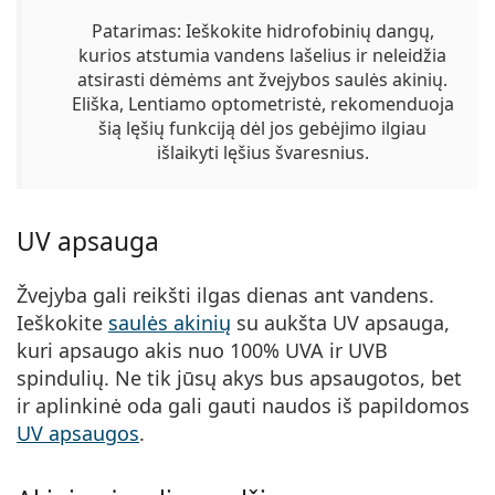
Patarimas
: Ieškokite hidrofobinių dangų,
kurios atstumia vandens lašelius ir neleidžia
atsirasti dėmėms ant žvejybos saulės akinių.
Eliška, Lentiamo optometristė, rekomenduoja
šią lęšių funkciją dėl jos gebėjimo ilgiau
išlaikyti lęšius švaresnius.
UV apsauga
Žvejyba gali reikšti ilgas dienas ant vandens.
Ieškokite
saulės akinių
su aukšta UV apsauga,
kuri apsaugo akis nuo 100% UVA ir UVB
spindulių. Ne tik jūsų akys bus apsaugotos, bet
ir aplinkinė oda gali gauti naudos iš papildomos
UV apsaugos
.