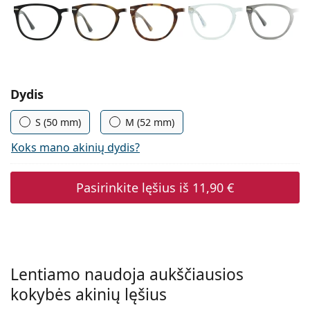
Persol
Prada
Atraskite visus
Pasirinkite parametrus
Dydis
S (50 mm)
M (52 mm)
Koks mano akinių dydis?
Pasirinkite lęšius iš
11,90 €
Lentiamo naudoja aukščiausios
kokybės akinių lęšius