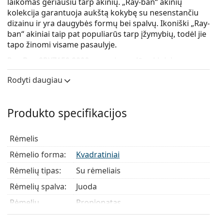
laikomas geriausiu tarp akinių. „Ray-ban“ akinių
kolekcija garantuoja aukštą kokybę su nesenstančiu
dizainu ir yra daugybės formų bei spalvų. Ikoniški „Ray-
ban“ akiniai taip pat populiarūs tarp įžymybių, todėl jie
tapo žinomi visame pasaulyje.
Ray-Ban 0RX7159 2000
yra universalūs akiniai.
Patikrinkite, kaip atrodote su šiais akiniais, naudodami
Rodyti daugiau
Lentiamo virtualaus matavimosi funkciją.
Akinių rėmelis
Produkto specifikacijos
Juoda rėmelio spalva puikiai tinka šaltam odos
atspalviui ir šviesiai blondiniams, šviesiai rudiems
Rėmelis
arba juodiems plaukams.
Kvadratiniai rėmeliai puikiai tinka apvalios, ovalios
Rėmelio forma:
Kvadratiniai
ar trikampės formos veidui.
Rėmelių tipas:
Su rėmeliais
Akinių rėmelis pagamintas iš patvaraus propionato,
kuris yra lengvas, hipoalerginis ir patogus.
Rėmelių spalva:
Juoda
Akiniai su rėmeliu yra labiausiai paplitę rėmelių tipai,
Rėmelių
Propionatas
susidedantys iš rėmelio priekio ir poros kojelių. Jie
medžiaga:
pakels ir papildys jūsų stilių dėl savo pastebimo