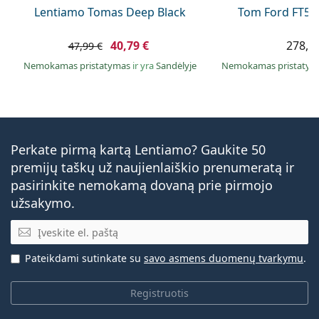
Lentiamo Tomas Deep Black
Tom Ford FT56
40,79 €
278,9
47,99 €
Nemokamas pristatymas
ir yra
Sandėlyje
Nemokamas pristaty
Perkate pirmą kartą Lentiamo? Gaukite 50
premijų taškų už naujienlaiškio prenumeratą ir
pasirinkite nemokamą dovaną prie pirmojo
užsakymo.
El. pašto adresas
Pateikdami sutinkate su
savo asmens duomenų tvarkymu
.
Registruotis