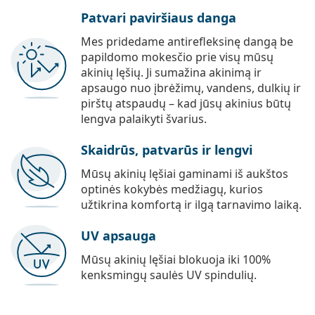
Patvari paviršiaus danga
Mes pridedame antirefleksinę dangą be
papildomo mokesčio prie visų mūsų
akinių lęšių. Ji sumažina akinimą ir
apsaugo nuo įbrėžimų, vandens, dulkių ir
pirštų atspaudų – kad jūsų akinius būtų
lengva palaikyti švarius.
Skaidrūs, patvarūs ir lengvi
Mūsų akinių lęšiai gaminami iš aukštos
optinės kokybės medžiagų, kurios
užtikrina komfortą ir ilgą tarnavimo laiką.
UV apsauga
Mūsų akinių lęšiai blokuoja iki 100%
kenksmingų saulės UV spindulių.