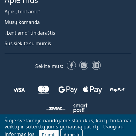
Apie mus
Apie „Lentiamo“
Mūsų komanda
„Lentiamo“ tinklaraštis
Susisiekite su mumis
Facebook
Instagram
LinkedIn
Sekite mus:
Šioje svetainėje naudojame slapukus, kad ji tinkamai
veiktų ir suteiktų jums geriausią patirtį.
Daugiau
Atgal į pagrindinį puslapį
Eiti aukštyn
informacijos
Priimti
Atmesti
Lentiamo.lt priklauso ir yra valdoma Lentiamo s.r.o., Čekija