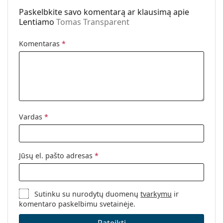
Paskelbkite savo komentarą ar klausimą apie
Spyruokliniai
Ne
Lentiamo
Tomas Transparent
vyriai:
Priedai
Komentaras
*
Dėklas:
Taip
Valymo šluostė:
Taip
Kita
Lytis:
Unisex
Vardas
*
Kategorija:
Akiniai
Akiniai su mėlynos šviesos filtru
Prekės ženklas:
Lentiamo
Jūsų el. pašto adresas
*
Kodas:
Tomas Transparent
Sutinku su nurodytų duomenų
tvarkymu
ir
komentaro paskelbimu svetainėje.
Pateikti