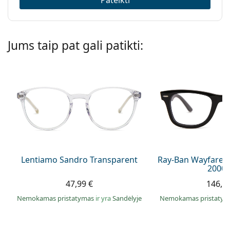
Jums taip pat gali patikti:
Lentiamo Sandro Transparent
Ray-Ban Wayfarer
2000 
47,99 €
146,9
Nemokamas pristatymas
ir yra
Sandėlyje
Nemokamas pristaty