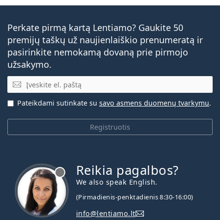
Perkate pirmą kartą Lentiamo? Gaukite 50
premijų taškų už naujienlaiškio prenumeratą ir
pasirinkite nemokamą dovaną prie pirmojo
užsakymo.
El. pašto adresas
Pateikdami sutinkate su
savo asmens duomenų tvarkymu
.
Registruotis
Reikia pagalbos?
We also speak English.
(Pirmadienis-penktadienis 8:30-16:00)
info@lentiamo.lt