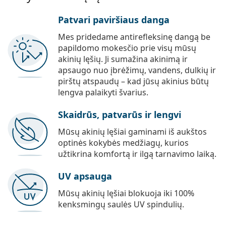
Patvari paviršiaus danga
Mes pridedame antirefleksinę dangą be
papildomo mokesčio prie visų mūsų
akinių lęšių. Ji sumažina akinimą ir
apsaugo nuo įbrėžimų, vandens, dulkių ir
pirštų atspaudų – kad jūsų akinius būtų
lengva palaikyti švarius.
Skaidrūs, patvarūs ir lengvi
Mūsų akinių lęšiai gaminami iš aukštos
optinės kokybės medžiagų, kurios
užtikrina komfortą ir ilgą tarnavimo laiką.
UV apsauga
Mūsų akinių lęšiai blokuoja iki 100%
kenksmingų saulės UV spindulių.