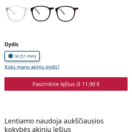
Persol
Prada
Atraskite visus
Pasirinkite parametrus
Dydis
M (51 mm)
Koks mano akinių dydis?
Pasirinkite lęšius iš
11,90 €
Lentiamo naudoja aukščiausios
kokybės akinių lęšius