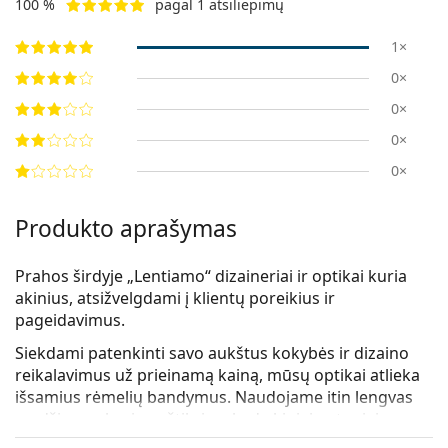
100 %
pagal 1 atsiliepimų
1×
0×
0×
0×
0×
Produkto aprašymas
Prahos širdyje „Lentiamo“ dizaineriai ir optikai kuria
akinius, atsižvelgdami į klientų poreikius ir
pageidavimus.
Siekdami patenkinti savo aukštus kokybės ir dizaino
reikalavimus už prieinamą kainą, mūsų optikai atlieka
išsamius rėmelių bandymus. Naudojame
itin lengvas
medžiagas
, kurios užtikrina, kad akiniai patogiai
priglustų prie veido. Mūsų dizaineriai sukūrė