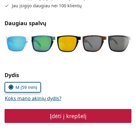
Persol
Jau įsigijo daugiau nei 100 klientų
Prada
Daugiau spalvų
Atraskite visus
Pasirinkite parametrus
Dydis
M (59 mm)
Koks mano akinių dydis?
Įdėti į krepšelį