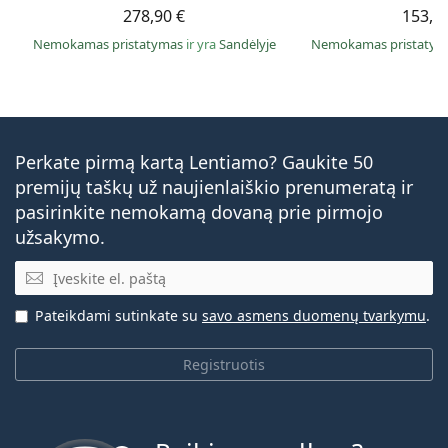
278,90 €
153,9
Nemokamas pristatymas
ir yra
Sandėlyje
Nemokamas pristaty
Perkate pirmą kartą Lentiamo? Gaukite 50
premijų taškų už naujienlaiškio prenumeratą ir
pasirinkite nemokamą dovaną prie pirmojo
užsakymo.
El. pašto adresas
Pateikdami sutinkate su
savo asmens duomenų tvarkymu
.
Registruotis