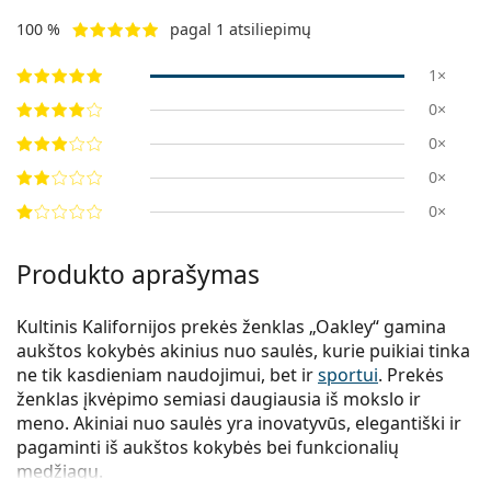
100 %
pagal 1 atsiliepimų
1×
0×
0×
0×
0×
Produkto aprašymas
Kultinis Kalifornijos prekės ženklas „Oakley“ gamina
aukštos kokybės akinius nuo saulės, kurie puikiai tinka
ne tik kasdieniam naudojimui, bet ir
sportui
. Prekės
ženklas įkvėpimo semiasi daugiausia iš mokslo ir
meno. Akiniai nuo saulės yra inovatyvūs, elegantiški ir
pagaminti iš aukštos kokybės bei funkcionalių
medžiagų.