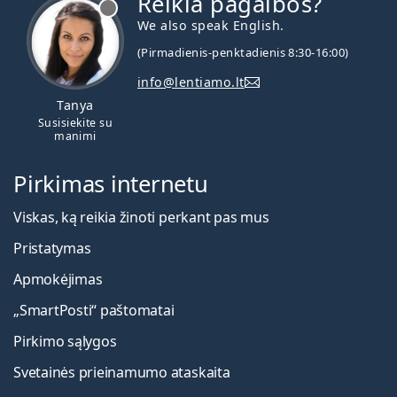
Reikia pagalbos?
We also speak English.
(Pirmadienis-penktadienis 8:30-16:00)
info@lentiamo.lt
Tanya
Susisiekite su
manimi
Pirkimas internetu
Viskas, ką reikia žinoti perkant pas mus
Pristatymas
Apmokėjimas
„SmartPosti“ paštomatai
Pirkimo sąlygos
Svetainės prieinamumo ataskaita