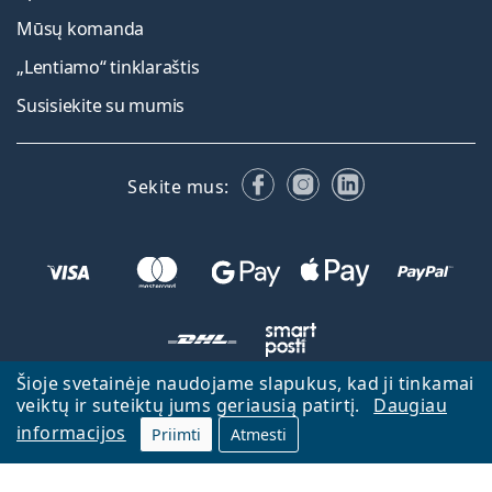
Mūsų komanda
„Lentiamo“ tinklaraštis
Susisiekite su mumis
Facebook
Instagram
LinkedIn
Sekite mus:
Šioje svetainėje naudojame slapukus, kad ji tinkamai
veiktų ir suteiktų jums geriausią patirtį.
Daugiau
Atgal į pagrindinį puslapį
Eiti aukštyn
informacijos
Priimti
Atmesti
Lentiamo.lt priklauso ir yra valdoma Lentiamo s.r.o., Čekija
Veikiame jau 18 metų