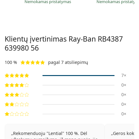
Nemokamas pristatymas
Nemokamas pristaty
Klientų įvertinimas Ray-Ban
RB4387
639980 56
100 %
pagal 7 atsiliepimų
7×
0×
0×
0×
0×
Rekomenduoju "Lential" 100 %. Dėl
Geros kokybė