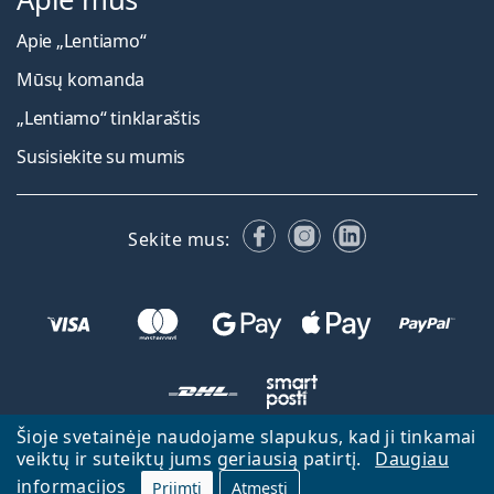
Apie „Lentiamo“
Mūsų komanda
„Lentiamo“ tinklaraštis
Susisiekite su mumis
Facebook
Instagram
LinkedIn
Sekite mus:
Šioje svetainėje naudojame slapukus, kad ji tinkamai
veiktų ir suteiktų jums geriausią patirtį.
Daugiau
Atgal į pagrindinį puslapį
Eiti aukštyn
informacijos
Priimti
Atmesti
Lentiamo.lt priklauso ir yra valdoma Lentiamo s.r.o., Čekija