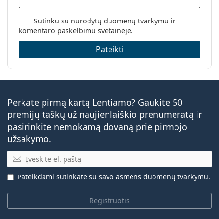
Sutinku su nurodytų duomenų
tvarkymu
ir
komentaro paskelbimu svetainėje.
Pateikti
Perkate pirmą kartą Lentiamo? Gaukite 50
premijų taškų už naujienlaiškio prenumeratą ir
pasirinkite nemokamą dovaną prie pirmojo
užsakymo.
El. pašto adresas
Pateikdami sutinkate su
savo asmens duomenų tvarkymu
.
Registruotis