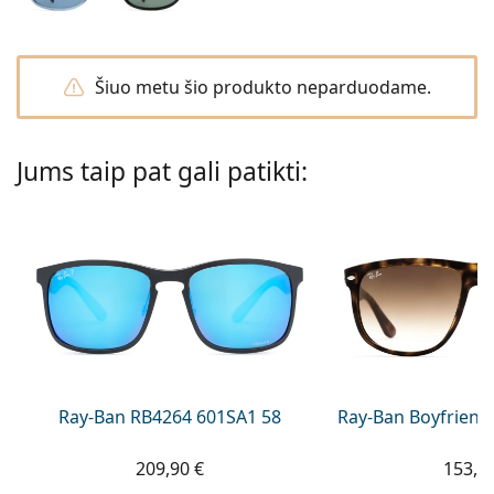
Persol
Prada
Šiuo metu šio produkto neparduodame.
Atraskite visus
Jums taip pat gali patikti:
Ray-Ban RB4264 601SA1 58
Ray-Ban Boyfriend
209,90 €
153,9