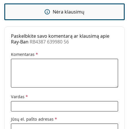
Kategorija:
Akiniai nuo saulės
Nėra klausimų
Prekės ženklas:
Ray-Ban
Naudojimas:
Madingi
Kodas:
RB4387 639980 56
Paskelbkite savo komentarą ar klausimą apie
Ray-Ban
RB4387 639980 56
Galima su
Ne
dioptrijomis:
Komentaras
*
Vardas
*
Jūsų el. pašto adresas
*