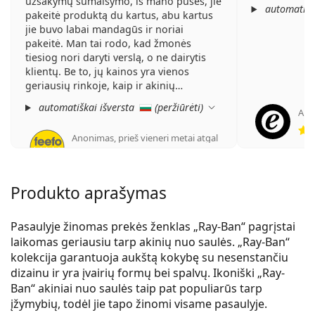
užsakymų sumaišymo, iš mano pusės, jie
automatišk
pakeitė produktą du kartus, abu kartus
jie buvo labai mandagūs ir noriai
pakeitė. Man tai rodo, kad žmonės
tiesiog nori daryti verslą, o ne dairytis
klientų. Be to, jų kainos yra vienos
geriausių rinkoje, kaip ir akinių
pasirinkimas!
automatiškai išversta
(
peržiūrėti
)
Ano
Anonimas
,
prieš vieneri metai atgal
Įvertinimas 5 iš 5
Produkto aprašymas
Pasaulyje žinomas prekės ženklas „Ray-Ban“ pagrįstai
laikomas geriausiu tarp akinių nuo saulės. „Ray-Ban“
kolekcija garantuoja aukštą kokybę su nesenstančiu
dizainu ir yra įvairių formų bei spalvų. Ikoniški „Ray-
Ban“ akiniai nuo saulės taip pat populiarūs tarp
įžymybių, todėl jie tapo žinomi visame pasaulyje.