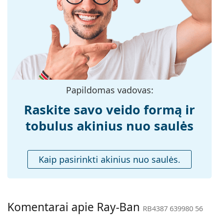
medžiaga:
Dydis:
M
Plotis:
137 mm
Kojelės ilgis:
145 mm
Nosies tiltelio
18 mm
plotis:
Papildomas vadovas:
Svoris:
138 g
Raskite savo veido formą ir
Reguliuojamos
Ne
tobulus akinius nuo saulės
nosies
pagalvėlės:
Priedai
Kaip pasirinkti akinius nuo saulės.
Dėklas:
Taip
Valymo šluostė:
Taip
Kita
Komentarai apie Ray-Ban
RB4387 639980 56
Lytis:
Vyrams