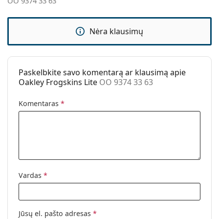
OO 9374 33 63
Valymo šluostė:
Taip
Kita
Nėra klausimų
Lytis:
Vyrams
Kategorija:
Akiniai nuo saulės
Paskelbkite savo komentarą ar klausimą apie
Prekės ženklas:
Oakley
Oakley Frogskins Lite
OO 9374 33 63
Naudojimas:
Sportui
Komentaras
*
Sportas:
Golfas, Žygiai
Kodas:
OO 9374 33 63
Vardas
*
Jūsų el. pašto adresas
*