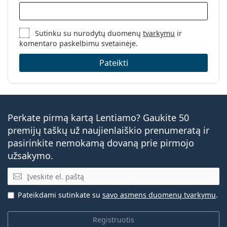
Sutinku su nurodytų duomenų
tvarkymu
ir
komentaro paskelbimu svetainėje.
Pateikti
Perkate pirmą kartą Lentiamo? Gaukite 50
premijų taškų už naujienlaiškio prenumeratą ir
pasirinkite nemokamą dovaną prie pirmojo
užsakymo.
El. pašto adresas
Pateikdami sutinkate su
savo asmens duomenų tvarkymu
.
Registruotis