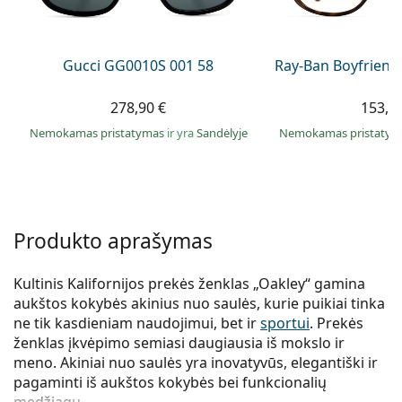
Persol
Prada
Gucci GG0010S 001 58
Ray-Ban Boyfriend
Atraskite visus
278,90 €
153,9
Nemokamas pristatymas
ir yra
Sandėlyje
Nemokamas pristaty
Produkto aprašymas
Kultinis Kalifornijos prekės ženklas „Oakley“ gamina
aukštos kokybės akinius nuo saulės, kurie puikiai tinka
ne tik kasdieniam naudojimui, bet ir
sportui
. Prekės
ženklas įkvėpimo semiasi daugiausia iš mokslo ir
meno. Akiniai nuo saulės yra inovatyvūs, elegantiški ir
pagaminti iš aukštos kokybės bei funkcionalių