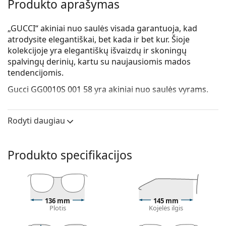
Produkto aprašymas
„GUCCI“ akiniai nuo saulės visada garantuoja, kad
atrodysite elegantiškai, bet kada ir bet kur. Šioje
kolekcijoje yra elegantiškų išvaizdų ir skoningų
spalvingų derinių, kartu su naujausiomis mados
tendencijomis.
Gucci GG0010S 001 58
yra akiniai nuo saulės vyrams.
Patikrinkite, kaip atrodote su šiais akiniais nuo saulės,
naudodami Lentiamo virtualaus matavimosi funkciją.
Rodyti daugiau
Saulės akinių rėmelis
Juoda rėmelio spalva puikiai tinka šaltam odos
Produkto specifikacijos
atspalviui ir šviesiems, šviesiai rudiems ar juodiems
plaukams.
Kvadratiniai saulės akinių rėmeliai
yra puikus
pasirinkimas apvalios, ovalios ar trikampės veido
136 mm
145 mm
formos žmonėms.
Plotis
Kojelės ilgis
Saulės akinių rėmelis pagamintas iš aukštos