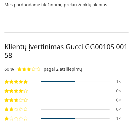
Mes parduodame tik žinomų prekių ženklų akinius.
Klientų įvertinimas Gucci
GG0010S 001
58
60 %
pagal 2 atsiliepimų
1×
0×
0×
0×
1×