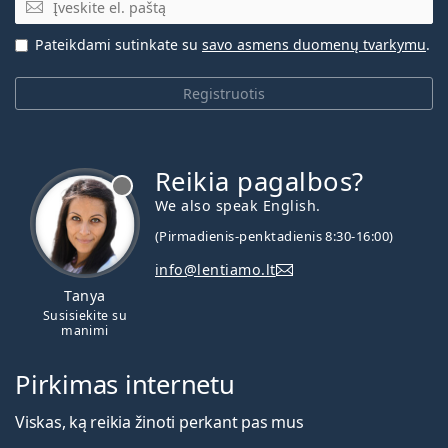
El. pašto adresas
Pateikdami sutinkate su
savo asmens duomenų tvarkymu
.
Registruotis
Reikia pagalbos?
We also speak English.
(Pirmadienis-penktadienis 8:30-16:00)
info@lentiamo.lt
Tanya
Susisiekite su
manimi
Pirkimas internetu
Viskas, ką reikia žinoti perkant pas mus