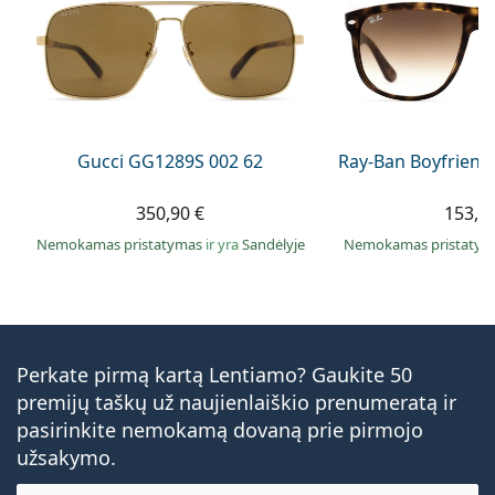
Gucci GG1289S 002 62
Ray-Ban Boyfriend
350,90 €
153,9
Nemokamas pristatymas
ir yra
Sandėlyje
Nemokamas pristaty
Perkate pirmą kartą Lentiamo? Gaukite 50
premijų taškų už naujienlaiškio prenumeratą ir
pasirinkite nemokamą dovaną prie pirmojo
užsakymo.