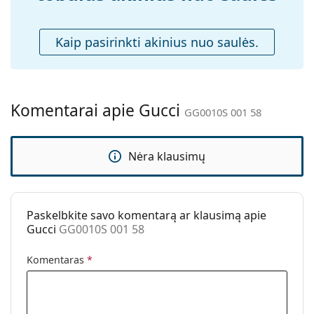
Valymo šluostė:
Taip
Kaip pasirinkti akinius nuo saulės.
Kita
Lytis:
Vyrams
Kategorija:
Akiniai nuo saulės
Komentarai apie Gucci
Prekės ženklas:
Gucci
GG0010S 001 58
Naudojimas:
Madingi
Nėra klausimų
Kodas:
GG0010S 001 58
Galima su
Ne
dioptrijomis:
Paskelbkite savo komentarą ar klausimą apie
Gucci
GG0010S 001 58
Komentaras
*