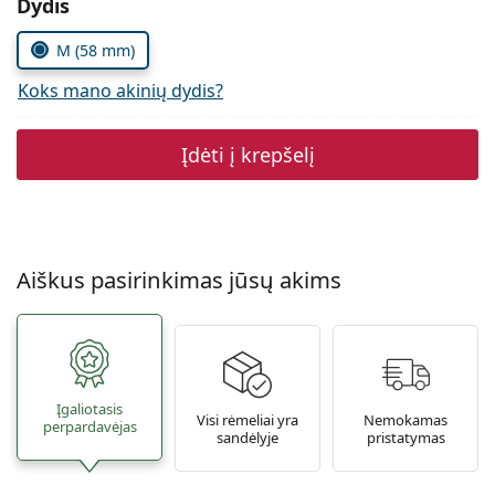
Pasirinkite parametrus
Dydis
Persol
M (58 mm)
Prada
Koks mano akinių dydis?
Atraskite visus
Įdėti į krepšelį
Aiškus pasirinkimas jūsų akims
Įgaliotasis
Visi rėmeliai yra
Nemokamas
perpardavėjas
sandėlyje
pristatymas