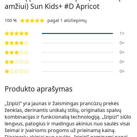
amžiui)
Sun Kids+ #D Apricot
100 %
pagal 1 atsiliepimų
1×
0×
0×
0×
0×
Produkto aprašymas
„Izipizi“ yra jaunas ir žaismingas prancūzų prekės
ženklas, derinantis unikalų stilių, originalias spalvų
kombinacijas ir funkcionalią technologiją. „Izipizi“ siūlo
lengvus, patogius ir madingus akinius nuo saulės visai
šeimai ir įvairioms progoms už prieinamą kainą.