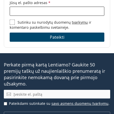
Jūsų el. pašto adresas
*
Sutinku su nurodytų duomenų
tvarkymu
ir
komentaro paskelbimu svetainėje.
Pateikti
Perkate pirmą kartą Lentiamo? Gaukite 50
premijų taškų už naujienlaiškio prenumeratą ir
pasirinkite nemokamą dovaną prie pirmojo
užsakymo.
El. pašto adresas
Pateikdami sutinkate su
savo asmens duomenų tvarkymu
.