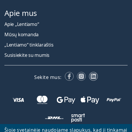
Apie mus
Apie „Lentiamo“
Mūsų komanda
„Lentiamo“ tinklaraštis
Susisiekite su mumis
Facebook
Instagram
LinkedIn
Sekite mus:
Šioje svetainėje naudojame slapukus, kad ji tinkamai