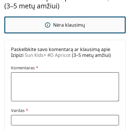
(3–5 metų amžiui)
Kita
Lytis:
Vaikams
Nėra klausimų
Amžius:
3–5 metų
Kategorija:
Akiniai nuo saulės
Prekės ženklas:
Izipizi
Paskelbkite savo komentarą ar klausimą apie
Izipizi
Sun Kids+ #D Apricot
(3–5 metų amžiui)
Naudojimas:
Madingi
Kodas:
Sun Kids+ #D Apricot
Komentaras
*
Galima su
Taip
dioptrijomis:
Vardas
*