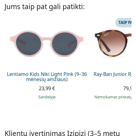
Persol
Jums taip pat gali patikti:
Prada
TAIP PAT
Atraskite visus
Lentiamo Kids Niki Light Pink (9–36
Ray-Ban Junior RJ
mėnesių amžiaus)
23,99 €
79,99
Sandėlyje
Nemokamas pristaty
Klientų įvertinimas Izipizi (3–5 metų