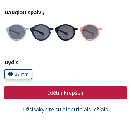
Persol
Daugiau spalvų
Prada
Atraskite visus
Pasirinkite parametrus
Dydis
38 mm
Įdėti į krepšelį
Užsisakykite su dioptriniais lęšiais