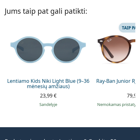
Jums taip pat gali patikti:
TAIP PAT
Lentiamo Kids Niki Light Blue (9–36
Ray-Ban Junior RJ
mėnesių amžiaus)
23,99 €
79,99
Sandėlyje
Nemokamas pristaty