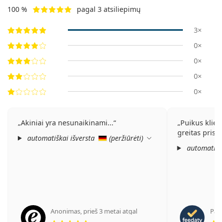
100 %
pagal 3 atsiliepimų
3×
0×
0×
0×
0×
Akiniai yra nesunaikinami...
Puikus klien
greitas prist
automatiškai išversta
(
peržiūrėti
)
automatišk
Anonimas
,
prieš 3 metai atgal
Pate
Įvertinimas 5 iš 5