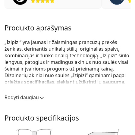
Produkto aprašymas
„Izipizi“ yra jaunas ir žaismingas prancūzų prekės
ženklas, derinantis unikalų stilių, originalias spalvų
kombinacijas ir funkcionalią technologiją. „Izipizi“ siūlo
lengvus, patogius ir madingus akinius nuo saulės visai
šeimai ir įvairioms progoms už prieinamą kainą.
Dizainerių akiniai nuo saulės „Izipizi“ gaminami pagal
griežtas specifikacijas, siekiant užtikrinti jų saugumą.
„Baby“ kolekcija, skirta patiems mažiausiems vaikams,
neturi BPA ir yra hipoalerginė. Norėdami nustatyti
Rodyti daugiau
akinių dydį, rekomenduojame visada išmatuoti
parametrus pagal žemiau pateiktą paveikslėlį, ypač
kalbant apie akinius vaikams.
Produkto specifikacijos
„Kids+“ modelis turi silikoninę juostelę, kuri padeda
pašalinti riziką jį pamesti ir užtikrina geresnį