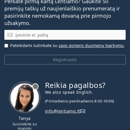
Perkate pirmą kartą Lentiamo? Gaukite 50
premijų taškų už naujienlaiškio prenumeratą ir
pasirinkite nemokamą dovaną prie pirmojo
užsakymo.
El. pašto adresas
Pateikdami sutinkate su
savo asmens duomenų tvarkymu
.
Registruotis
Reikia pagalbos?
We also speak English.
(Pirmadienis-penktadienis 8:30-16:00)
info@lentiamo.lt
Tanya
Susisiekite su
manimi