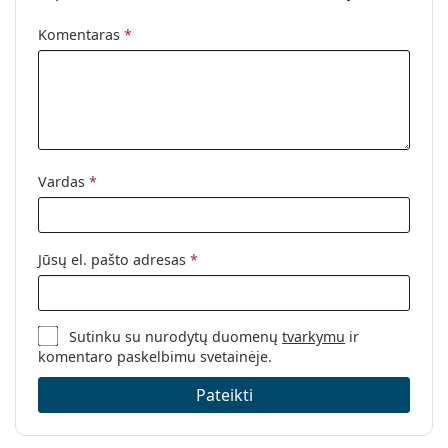
Kodas:
Sun Kids+ #D Sweet Blue
Komentaras
*
Galima su
Taip
dioptrijomis:
Vardas
*
Jūsų el. pašto adresas
*
Sutinku su nurodytų duomenų
tvarkymu
ir
komentaro paskelbimu svetainėje.
Pateikti