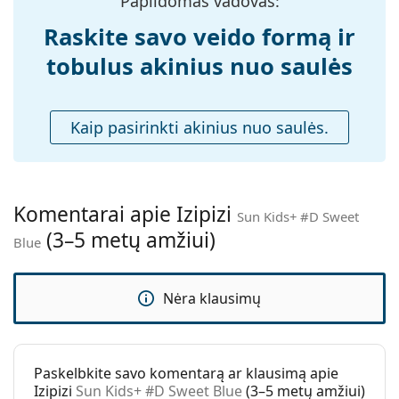
Papildomas vadovas:
Svoris:
105 g
poveikiui paplūdimyje ar mieste.
Raskite savo veido formą ir
Reguliuojamos
Ne
Atraskite visą mūsų
saulės akinių
asortimentą, kad
tobulus akinius nuo saulės
nosies
rastumėte daugiau populiarių prekių ženklų modelių.
pagalvėlės:
Spyruokliniai
Ne
Kaip pasirinkti akinius nuo saulės.
vyriai:
Priedai
Dėklas:
Ne
Komentarai apie Izipizi
Valymo šluostė:
Ne
Sun Kids+ #D Sweet
(3–5 metų amžiui)
Blue
Kita
Lytis:
Vaikams
Nėra klausimų
Amžius:
3–5 metų
Kategorija:
Akiniai nuo saulės
Prekės ženklas:
Izipizi
Paskelbkite savo komentarą ar klausimą apie
Izipizi
Sun Kids+ #D Sweet Blue
(3–5 metų amžiui)
Naudojimas:
Madingi