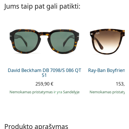
Persol
Jums taip pat gali patikti:
Prada
Atraskite visus
David Beckham DB 7098/S 086 QT
Ray-Ban Boyfriend
51
259,90 €
153,9
Nemokamas pristatymas
ir yra
Sandėlyje
Nemokamas pristaty
Produkto aprašymas