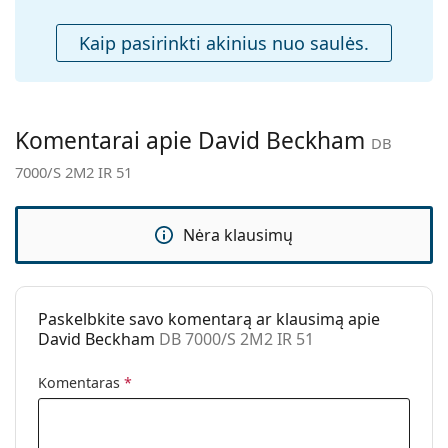
Priedai
Kaip pasirinkti akinius nuo saulės.
Dėklas:
Taip
Valymo šluostė:
Taip
Kita
Komentarai apie David Beckham
DB
Lytis:
Vyrams
7000/S 2M2 IR 51
Kategorija:
Akiniai nuo saulės
Prekės ženklas:
David Beckham
Nėra klausimų
Naudojimas:
Madingi
Kodas:
DB 7000/S 2M2 IR 51
Paskelbkite savo komentarą ar klausimą apie
David Beckham
DB 7000/S 2M2 IR 51
Komentaras
*