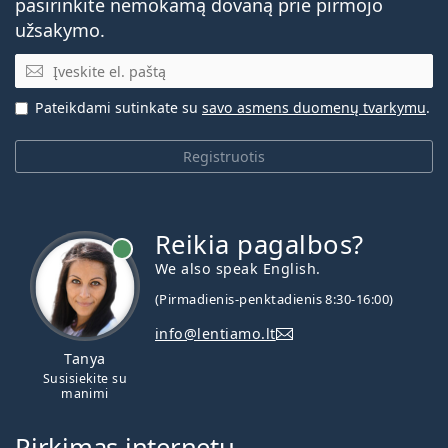
pasirinkite nemokamą dovaną prie pirmojo
užsakymo.
El. pašto adresas
Pateikdami sutinkate su
savo asmens duomenų tvarkymu
.
Registruotis
Reikia pagalbos?
We also speak English.
(Pirmadienis-penktadienis 8:30-16:00)
info@lentiamo.lt
Tanya
Susisiekite su
manimi
Pirkimas internetu