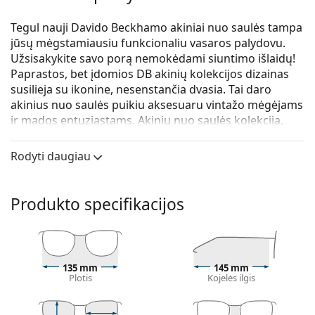
Tegul nauji Davido Beckhamo akiniai nuo saulės tampa
jūsų mėgstamiausiu funkcionaliu vasaros palydovu.
Užsisakykite savo porą nemokėdami siuntimo išlaidų!
Paprastos, bet įdomios DB akinių kolekcijos dizainas
susilieja su ikonine, nesenstančia dvasia. Tai daro
akinius nuo saulės puikiu aksesuaru vintažo mėgėjams
ir mados entuziastams. Akinių nuo saulės kolekcija,
sukurta bendradarbiaujant su „Safilo“, vienu iš
pirmaujančių pasaulyje akinių nuo saulės gamintojų,
Rodyti daugiau
tinka kiekvienam stipriam vyrui, mėgstančiam klasikinį,
individualų vasaros įvaizdį.
Produkto specifikacijos
David Beckham DB 7000/S 2M2 IR 51
yra akiniai nuo
saulės vyrams.
Patikrinkite, kaip atrodote su šiais akiniais nuo saulės,
naudodami Lentiamo virtualaus matavimosi funkciją.
135 mm
145 mm
Plotis
Kojelės ilgis
Saulės akinių rėmelis
Juoda rėmelio spalva puikiai tinka šaltam odos