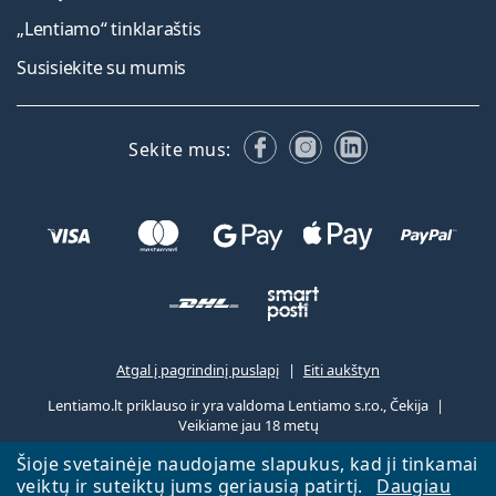
„Lentiamo“ tinklaraštis
Susisiekite su mumis
Facebook
Instagram
LinkedIn
Sekite mus:
Atgal į pagrindinį puslapį
Eiti aukštyn
Lentiamo.lt priklauso ir yra valdoma Lentiamo s.r.o., Čekija
Veikiame jau 18 metų
Šioje svetainėje naudojame slapukus, kad ji tinkamai
veiktų ir suteiktų jums geriausią patirtį.
Daugiau