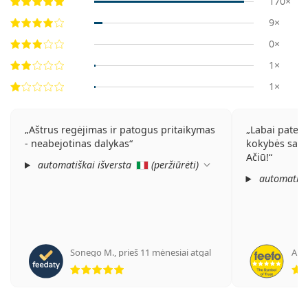
170×
9×
0×
1×
1×
Aštrus regėjimas ir patogus pritaikymas
Labai patenk
- neabejotinas dalykas
kokybės santy
Ačiū!
automatiškai išversta
(
peržiūrėti
)
automatišk
Sonego M.
,
prieš 11 mėnesiai atgal
Ano
Įvertinimas 5 iš 5