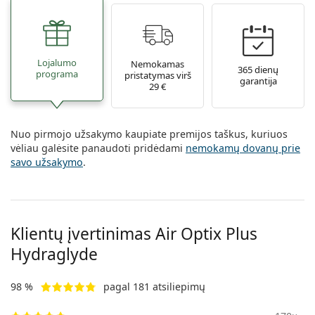
Lojalumo
Nemokamas
365 dienų
programa
pristatymas virš
garantija
29 €
Nuo pirmojo užsakymo kaupiate premijos taškus, kuriuos
vėliau galėsite panaudoti pridėdami
nemokamų dovanų prie
savo užsakymo
.
Klientų įvertinimas Air Optix Plus
Hydraglyde
98 %
pagal 181 atsiliepimų