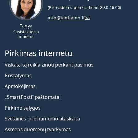
(Pirmadienis-penktadienis 8:30-16:00)
Kiti kontaktiniai lęšiai astigmatizmui
info@lentiamo.lt
Tanya
Susisiekite su
„Air Optix for Astigmatism“ kontaktinių lęšių
manimi
naudotojai gali pradėti naudoti naujus „Air Optix Plus
Hydraglyde for Astigmatism“ lęšius be naujo lęšių
Pirkimas internetu
recepto.
Dažnai parduodama kartu su lęšių tirpalu
ReNu
Viskas, ką reikia žinoti perkant pas mus
MultiPlus 360 ml su lęšių dėklu
.
Pristatymas
Tai medicinos prietaisas. Prieš naudojimą perskaitykite
Apmokėjimas
instrukcijas
„SmartPosti“ paštomatai
Pirkimo sąlygos
Svetainės prieinamumo ataskaita
Asmens duomenų tvarkymas