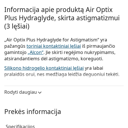
Informacija apie produktą Air Optix
Plus Hydraglyde, skirta astigmatizmui
(3 lęšiai)
„Air Optix Plus Hydraglyde for Astigmatism“ yra
pažangūs
toriniai kontaktiniai lęšiai
iš pirmaujančio
gamintojo
„Alcon“
. Jie skirti regėjimo nukrypimams,
atsirandantiems dėl astigmatizmo, koreguoti.
Silikono hidrogelio kontaktiniai lęšiai
yra labai
pralaidūs orui, nes medžiaga leidžia deguoniui tekėti.
„Air Optix“ kontaktiniai lęšiai
turi „Smartshield“
technologiją ir naujovišką „HydraGlyde Moisture
Rodyti daugiau
Matrix“. Šios pažangios technologijos puikiai apsaugo
nuo erzinančių nuosėdų ir užtikrina ilgalaikį drėkinimą.
„Air Optix for Astigmatism“ kontaktinių lęšių
Prekės informacija
naudotojai gali pradėti naudoti naujus „Air Optix Plus
Hydraglyde for Astigmatism“ lęšius be naujo lęšių
Specifikacijos
recepto.