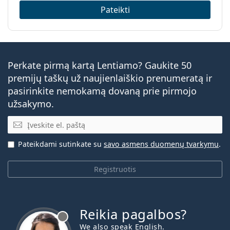
Dažniausiai užduodami klausimai
Pateikti
Svoris:
14 g
apie „Air Optix Plus Hydraglyde
Kita
for Astigmatism“
Kategorija:
Mėnesiniai lęšiai
Toriniai lęšiai
Perkate pirmą kartą Lentiamo? Gaukite 50
Prailginto nešiojimo lęšiai
Kiek laiko galima naudoti „Air Optix Plus
premijų taškų už naujienlaiškio prenumeratą ir
Hydraglyde for Astigmatism“ kontaktinius
Silikono-hidrogelio lęšiai
pasirinkite nemokamą dovaną prie pirmojo
lęšius?
Kontaktiniai lęšiai
užsakymo.
El. pašto adresas
Ar galima miegoti su „Air Optix Plus Hydraglyde
for Astigmatism“?
Pateikdami sutinkate su
savo asmens duomenų tvarkymu
.
Registruotis
Ką reiškia „HydraGlyde“?
Kuo skiriasi 3 vnt. ir 6 vnt. „Air Optix Plus
Reikia pagalbos?
Hydraglyde for Astigmatism“ pakuotės?
We also speak English.