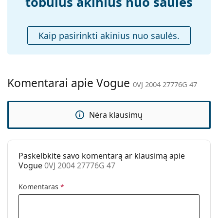
tobulus akinius nuo saulės
rastumėte daugiau populiarių prekių ženklų modelių.
pagalvėlės:
Priedai
Kaip pasirinkti akinius nuo saulės.
Dėklas:
Taip
Valymo šluostė:
Taip
Kita
Komentarai apie Vogue
0VJ 2004 27776G 47
Lytis:
Vaikams
Kategorija:
Akiniai nuo saulės
Nėra klausimų
Prekės ženklas:
Vogue
Naudojimas:
Madingi
Kodas:
0VJ 2004 27776G 47
Paskelbkite savo komentarą ar klausimą apie
Vogue
0VJ 2004 27776G 47
Komentaras
*