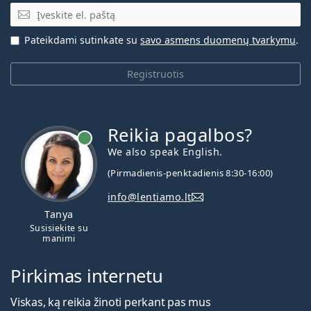
El. pašto adresas
Pateikdami sutinkate su
savo asmens duomenų tvarkymu
.
Registruotis
Reikia pagalbos?
We also speak English.
(Pirmadienis-penktadienis 8:30-16:00)
info@lentiamo.lt
Tanya
Susisiekite su
manimi
Pirkimas internetu
Viskas, ką reikia žinoti perkant pas mus