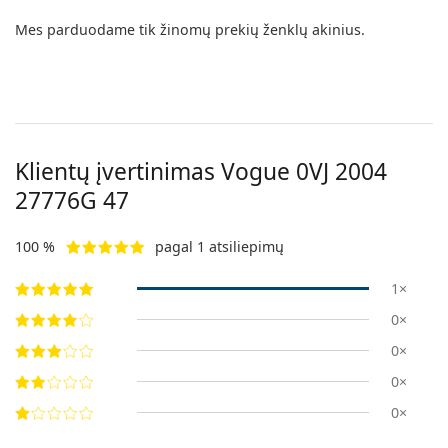
Mes parduodame tik žinomų prekių ženklų akinius.
Klientų įvertinimas Vogue
0VJ 2004
27776G 47
100 %
pagal 1 atsiliepimų
1×
0×
0×
0×
0×