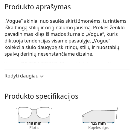
Produkto aprašymas
„Vogue“ akiniai nuo saulės skirti žmonėms, turintiems
iškalbingą stilių ir originalumo jausmą. Prekės ženklo
pavadinimas kilęs iš mados žurnalo „Vogue“, kuris
diktuoja tendencijas visame pasaulyje. „Vogue“
kolekcija siūlo daugybę skirtingų stilių ir nuostabių
spalvų derinių nesenstančiame dizaine.
Vogue 0VJ 2004 27776G 47
yra akiniai nuo saulės
vaikams.
Rodyti daugiau
Saulės akinių rėmelis
Mėlyna rėmelio spalva puikiai tinka šaltam odos
Produkto specifikacijos
atspalviui ir šviesiai rudiems, juodiems ar šviesiems
plaukams.
Stačiakampio formos saulės akinių rėmeliai
yra
idealus pasirinkimas ovalo ar apvalaus veido formos
žmonėms.
118 mm
125 mm
Plotis
Kojelės ilgis
Saulės akinių rėmelis pagamintas iš aukštos