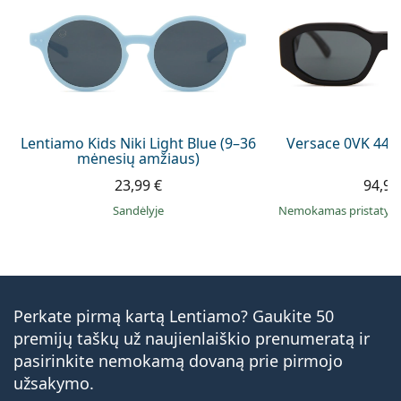
Lentiamo Kids Niki Light Blue (9–36
Versace 0VK 442
mėnesių amžiaus)
23,99 €
94,99
Sandėlyje
Nemokamas pristaty
Perkate pirmą kartą Lentiamo? Gaukite 50
premijų taškų už naujienlaiškio prenumeratą ir
pasirinkite nemokamą dovaną prie pirmojo
užsakymo.