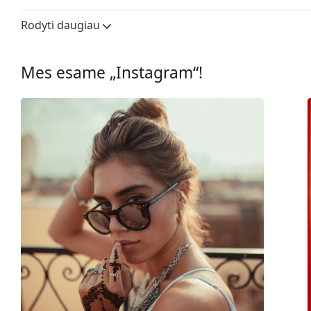
Lęšio plotis:
56 mm
Rodyti daugiau
Lęšių medžiaga:
Plastikas
UV filtras 400:
Taip
Mes esame „Instagram“!
Rėmelis
Rėmelio forma:
Apvalūs
Rėmelių spalva:
Juoda
Rėmelių medžiaga:
Metalas/Plastikas
Dydis:
L
Plotis:
145 mm
Kojelės ilgis:
140 mm
Nosies tiltelio plotis:
20 mm
Svoris:
150 g
Reguliuojamos nosies
Taip
pagalvėlės: