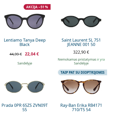
AKCIJA −51 %
Lentiamo Tanya Deep
Saint Laurent SL 751
Black
JEANNE 001 50
322,90 €
22,04 €
44,99 €
Nemokamas pristatymas
ir yra
Sandėlyje
Sandėlyje
TAIP PAT SU DIOPTRIJOMIS
Prada 0PR 65ZS ZVN09T
Ray-Ban Erika RB4171
55
710/T5 54