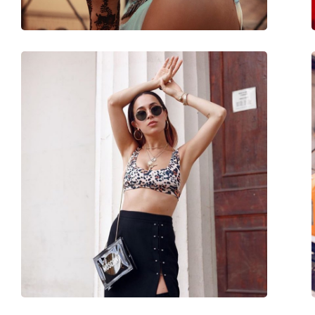
Priedai
Dėklas:
Taip
Valymo šluostė:
Taip
Kita
Lytis:
Moterims
Kategorija:
Akiniai nuo saulės
Prekės ženklas:
Tom Ford
Naudojimas:
Madingi
Kodas:
FT0760 01B 56