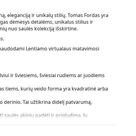
ą, eleganciją ir unikalų stilių. Tomas Fordas yra
gas dėmesys detalėms, unikalus stilius ir
ų nuo saulės kolekciją išskirtine.
s.
ės, naudodami Lentiamo virtualaus matavimosi
viui ir šviesiems, šviesiai rudiems ar juodiems
as tiems, kurių veido forma yra kvadratinė arba
o derinio. Tai užtikrina didelį patvarumą,
i saulės akinių padėtį ir prigludimą. Jų
d būtų išvengta pažeidimų ar lūžių.