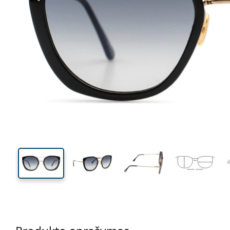
145 mm
Plotis
Lęšio
plotis
50 mm
56 mm
Lęšio aukštis
Lęšio plotis