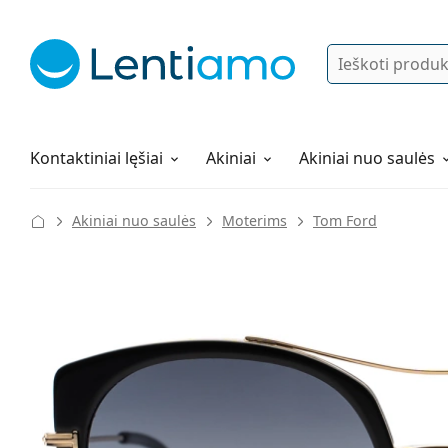
Ieškoti
Prisijungti
Navigacijos meniu
Lęšių tirpalai
Viskas apie apsipirkimą pas mus
Kontaktiniai lęšiai
Akiniai
Akiniai nuo saulės
Akiniai nuo saulės
Moterims
Tom Ford