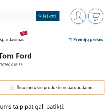
Navigacijos meniu
Ieškoti
Jūs esate prisijun
Pirkinių 
išpardavimas
Premijų prekės
Tom Ford
FT0760 01B 56
Šiuo metu šio produkto neparduodame.
Jums taip pat gali patikti: