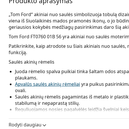
Produkto aprašymas
„Tom Ford“ akiniai nuo saulės simbolizuoja tobulą dizain
viena iš šiuolaikinės mados pramonės ikonų, o jo būdin
geriausios kokybės medžiagų pasirinkimas daro šią akini
Tom Ford FT0760 01B 56
yra akiniai nuo saulės moterim
Patikrinkite, kaip atrodote su šiais akiniais nuo saul
funkciją.
Saulės akinių rėmelis
Juoda rėmelio spalva puikiai tinka šaltam odos atspal
plaukams.
Apvalūs saulės akinių rėmeliai
yra puikus pasirinkim
ovali.
Saulės akinių rėmelis pagamintas iš metalo ir plastik
stabilumą ir nepaprastą stilių.
Reguliuojamos nosies pagalvėlės leidžia švelniai keist
reguliavimą visada turėtų atlikti patyręs optikas, ka
Rodyti daugiau
Saulės akinių lęšis