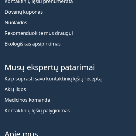
Kontaktinių lęšių prenumerata
Dovanų kuponas
Nuolaidos
Rekomenduokite mus draugui
Ekologiškas apsipirkimas
Mūsų ekspertų patarimai
Kaip suprasti savo kontaktinių lęšių receptą
Akių ligos
Medicinos komanda
Kontaktinių lęšių palyginimas
Apie mus