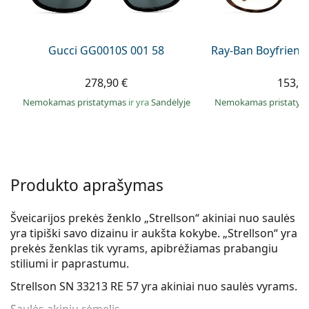
Persol
Prada
Gucci GG0010S 001 58
Ray-Ban Boyfriend
Atraskite visus
278,90 €
153,9
Nemokamas pristatymas
ir yra
Sandėlyje
Nemokamas pristaty
Produkto aprašymas
Šveicarijos prekės ženklo „Strellson“ akiniai nuo saulės
yra tipiški savo dizainu ir aukšta kokybe. „Strellson“ yra
prekės ženklas tik vyrams, apibrėžiamas prabangiu
stiliumi ir paprastumu.
Strellson SN 33213 RE 57
yra akiniai nuo saulės vyrams.