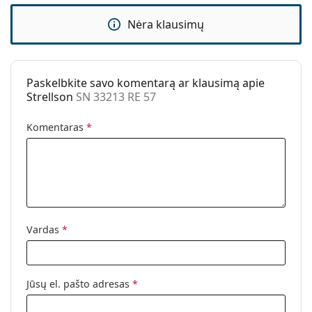
Kategorija:
Akiniai nuo saulės
Nėra klausimų
Prekės ženklas:
Strellson
Naudojimas:
Madingi
Kodas:
SN 33213 RE 57
Paskelbkite savo komentarą ar klausimą apie
Strellson
SN 33213 RE 57
Komentaras
*
Vardas
*
Jūsų el. pašto adresas
*