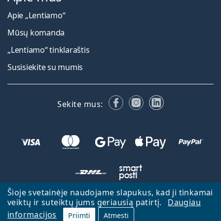
Apie „Lentiamo“
Mūsų komanda
„Lentiamo“ tinklaraštis
Susisiekite su mumis
Facebook
Instagram
LinkedIn
Sekite mus:
Šioje svetainėje naudojame slapukus, kad ji tinkamai
veiktų ir suteiktų jums geriausią patirtį.
Daugiau
Atgal į pagrindinį puslapį
Eiti aukštyn
informacijos
Priimti
Atmesti
Lentiamo.lt priklauso ir yra valdoma Lentiamo s.r.o., Čekija