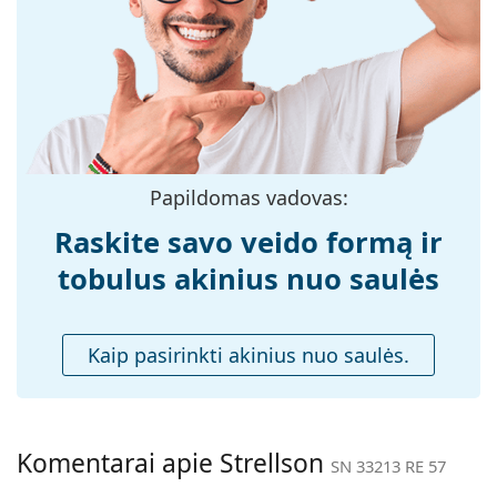
medžiaga:
Dydis:
M
Plotis:
140 mm
Kojelės ilgis:
145 mm
Nosies tiltelio
17 mm
plotis:
Papildomas vadovas:
Svoris:
45 g
Raskite savo veido formą ir
Reguliuojamos
Ne
tobulus akinius nuo saulės
nosies
pagalvėlės:
Priedai
Kaip pasirinkti akinius nuo saulės.
Dėklas:
Taip
Valymo šluostė:
Taip
Kita
Komentarai apie Strellson
SN 33213 RE 57
Lytis:
Vyrams