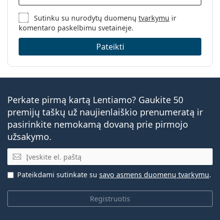
Sutinku su nurodytų duomenų
tvarkymu
ir
komentaro paskelbimu svetainėje.
Pateikti
Perkate pirmą kartą Lentiamo? Gaukite 50
premijų taškų už naujienlaiškio prenumeratą ir
pasirinkite nemokamą dovaną prie pirmojo
užsakymo.
El. pašto adresas
Pateikdami sutinkate su
savo asmens duomenų tvarkymu
.
Registruotis