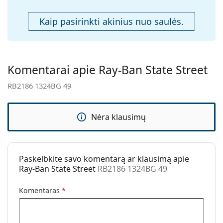
Priedai
Kaip pasirinkti akinius nuo saulės.
Dėklas:
Taip
Valymo šluostė:
Taip
Kita
Komentarai apie Ray-Ban State Street
Lytis:
Unisex
RB2186 1324BG 49
Kategorija:
Akiniai nuo saulės
Prekės ženklas:
Ray-Ban
Nėra klausimų
Naudojimas:
Madingi
Kodas:
RB2186 1324BG 49
Paskelbkite savo komentarą ar klausimą apie
Ray-Ban State Street
RB2186 1324BG 49
Komentaras
*