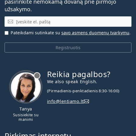
pasirinkite nemokamą dovaną prie pirmojo
užsakymo.
El. pašto adresas
Pateikdami sutinkate su
savo asmens duomenų tvarkymu
.
Registruotis
Reikia pagalbos?
We also speak English.
(Pirmadienis-penktadienis 8:30-16:00)
info@lentiamo.lt
Tanya
Susisiekite su
manimi
Pirkimas internetu