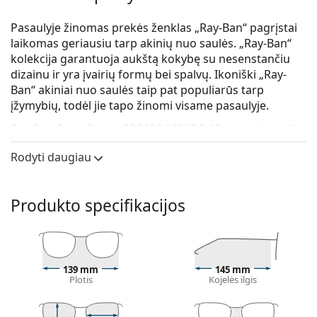
Pasaulyje žinomas prekės ženklas „Ray-Ban“ pagrįstai
laikomas geriausiu tarp akinių nuo saulės. „Ray-Ban“
kolekcija garantuoja aukštą kokybę su nesenstančiu
dizainu ir yra įvairių formų bei spalvų. Ikoniški „Ray-
Ban“ akiniai nuo saulės taip pat populiarūs tarp
įžymybių, todėl jie tapo žinomi visame pasaulyje.
Ray-Ban State Street RB2186 1324BG 49
yra universalūs
akiniai nuo saulės.
Rodyti daugiau
Patikrinkite, kaip atrodote su šiais akiniais nuo saulės,
naudodami Lentiamo virtualaus matavimosi funkciją.
Produkto specifikacijos
Saulės akinių rėmelis
Ruda rėmelio spalva puikiai tinka šiltam odos
atspalviui ir šviesiai rudiems, juodiems ar tamsiai
šviesiems plaukams.
139 mm
145 mm
Kvadratiniai saulės akinių rėmeliai
yra puikus
Plotis
Kojelės ilgis
pasirinkimas apvalios, ovalios ar trikampės veido
formos žmonėms.