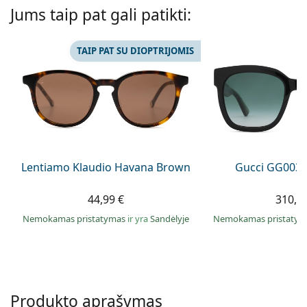
Persol
Jums taip pat gali patikti:
Prada
TAIP PAT SU DIOPTRIJOMIS
Atraskite visus
Lentiamo Klaudio Havana Brown
Gucci GG0034
44,99 €
310,9
Nemokamas pristatymas
ir yra
Sandėlyje
Nemokamas pristaty
Produkto aprašymas