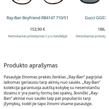
Persol
Prada
Ray-Ban Boyfriend RB4147 710/51
Gucci GG074
Atraskite visus
153,90 €
186,9
Nemokamas pristatymas
ir yra
Sandėlyje
Nemokamas pristaty
Produkto aprašymas
Pasaulyje žinomas prekės ženklas „Ray-Ban“ pagrįstai
laikomas geriausiu tarp akinių nuo saulės. „Ray-Ban“
kolekcija garantuoja aukštą kokybę su nesenstančiu
dizainu ir yra įvairių formų bei spalvų. Ikoniški „Ray-
Ban“ akiniai nuo saulės taip pat populiarūs tarp
įžymybių, todėl jie tapo žinomi visame pasaulyje.