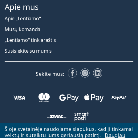
Apie mus
Apie „Lentiamo“
Mūsų komanda
„Lentiamo“ tinklaraštis
Susisiekite su mumis
Facebook
Instagram
LinkedIn
Sekite mus:
Šioje svetainėje naudojame slapukus, kad ji tinkamai
veiktų ir suteiktų jums geriausią patirtį.
Daugiau
Atgal į pagrindinį puslapį
Eiti aukštyn