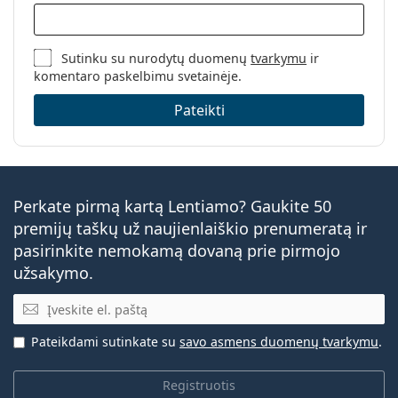
Sutinku su nurodytų duomenų
tvarkymu
ir
komentaro paskelbimu svetainėje.
Pateikti
Perkate pirmą kartą Lentiamo? Gaukite 50
premijų taškų už naujienlaiškio prenumeratą ir
pasirinkite nemokamą dovaną prie pirmojo
užsakymo.
El. pašto adresas
Pateikdami sutinkate su
savo asmens duomenų tvarkymu
.
Registruotis