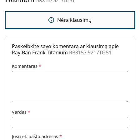
RB8157 9217T0 51
Kita
Lytis:
Vyrams
Nėra klausimų
Kategorija:
Akiniai nuo saulės
Prekės ženklas:
Ray-Ban
Naudojimas:
Madingi
Paskelbkite savo komentarą ar klausimą apie
Ray-Ban Frank Titanium
RB8157 9217T0 51
Kodas:
RB8157 9217T0 51
Komentaras
*
Vardas
*
Jūsų el. pašto adresas
*