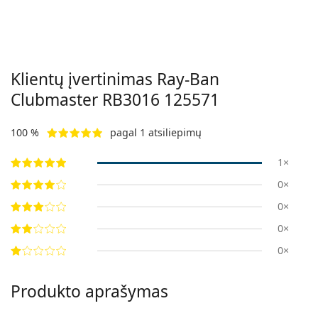
Klientų įvertinimas Ray-Ban
Clubmaster RB3016 125571
100 %
pagal 1 atsiliepimų
1×
0×
0×
0×
0×
Produkto aprašymas