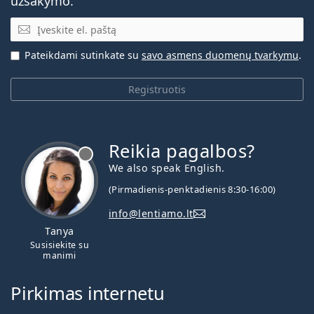
užsakymo.
El. pašto adresas
Pateikdami sutinkate su
savo asmens duomenų tvarkymu
.
Registruotis
Reikia pagalbos?
We also speak English.
(Pirmadienis-penktadienis 8:30-16:00)
info@lentiamo.lt
Tanya
Susisiekite su
manimi
Pirkimas internetu