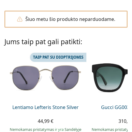
Persol
Prada
Šiuo metu šio produkto neparduodame.
Atraskite visus
Jums taip pat gali patikti:
TAIP PAT SU DIOPTRIJOMIS
Lentiamo Lefteris Stone Silver
Gucci GG0034
44,99 €
310,9
Nemokamas pristatymas
ir yra
Sandėlyje
Nemokamas pristaty