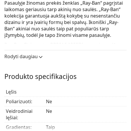
Pasaulyje žinomas prekės ženklas „Ray-Ban“ pagrįstai
laikomas geriausiu tarp akinių nuo saulės. „Ray-Ban“
kolekcija garantuoja aukštą kokybę su nesenstančiu
dizainu ir yra įvairių formų bei spalvų. Ikoniški „Ray-
Ban“ akiniai nuo saulės taip pat populiarūs tarp
įžymybių, todėl jie tapo žinomi visame pasaulyje.
Ray-Ban Clubmaster RB3016 125571
yra universalūs
akiniai nuo saulės.
Rodyti daugiau
Patikrinkite, kaip atrodote su šiais akiniais nuo saulės,
naudodami Lentiamo virtualaus matavimosi funkciją.
Produkto specifikacijos
Saulės akinių rėmelis
Žalia rėmelio spalva puikiai tinka šaltam odos
Lęšis
atspalviui ir tamsiai rudiems, juodiems ar
raudoniems plaukams.
Poliarizuoti:
Ne
Kvadratiniai saulės akinių rėmeliai
yra puikus
Veidrodiniai
Ne
pasirinkimas apvalios, ovalios ar trikampės veido
lęšiai:
formos žmonėms.
Saulės akinių rėmelis pagamintas iš metalo ir
Gradientas:
Taip