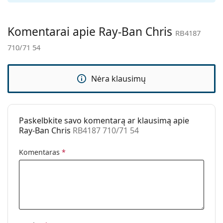
Valymo šluostė:
Taip
Kita
Komentarai apie Ray-Ban Chris
RB4187
Lytis:
Vyrams
710/71 54
Kategorija:
Akiniai nuo saulės
Prekės ženklas:
Ray-Ban
Nėra klausimų
Naudojimas:
Madingi
Kodas:
RB4187 710/71 54
Paskelbkite savo komentarą ar klausimą apie
Galima su
Taip
Ray-Ban Chris
RB4187 710/71 54
dioptrijomis:
Komentaras
*