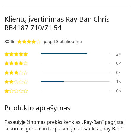
Klientų įvertinimas Ray-Ban Chris
RB4187 710/71 54
80 %
pagal 3 atsiliepimų
2×
0×
0×
1×
0×
Produkto aprašymas
Pasaulyje žinomas prekės ženklas „Ray-Ban“ pagrįstai
laikomas geriausiu tarp akinių nuo saulės. „Ray-Ban“