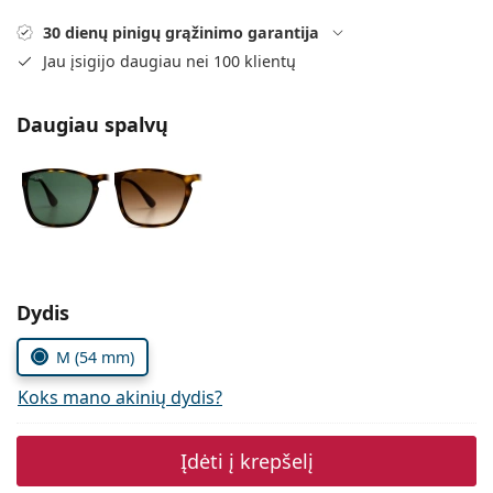
Persol
30 dienų pinigų grąžinimo garantija
Prada
Jau įsigijo daugiau nei 100 klientų
Atraskite visus
Daugiau spalvų
Pasirinkite parametrus
Dydis
M (54 mm)
Koks mano akinių dydis?
Įdėti į krepšelį