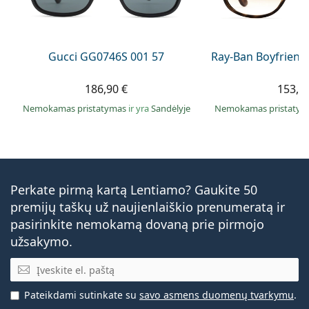
Gucci GG0746S 001 57
Ray-Ban Boyfriend
186,90 €
153,9
Nemokamas pristatymas
ir yra
Sandėlyje
Nemokamas pristaty
Perkate pirmą kartą Lentiamo? Gaukite 50
premijų taškų už naujienlaiškio prenumeratą ir
pasirinkite nemokamą dovaną prie pirmojo
užsakymo.
El. pašto adresas
Pateikdami sutinkate su
savo asmens duomenų tvarkymu
.