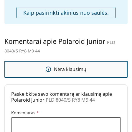
Priedai
Kaip pasirinkti akinius nuo saulės.
Dėklas:
Ne
Valymo šluostė:
Taip
Kita
Komentarai apie Polaroid Junior
PLD
Lytis:
Vaikams
8040/S RY8 M9 44
Kategorija:
Akiniai nuo saulės
Prekės ženklas:
Polaroid
Nėra klausimų
Naudojimas:
Madingi
Kodas:
PLD 8040/S RY8 M9 44
Paskelbkite savo komentarą ar klausimą apie
Polaroid Junior
PLD 8040/S RY8 M9 44
Komentaras
*