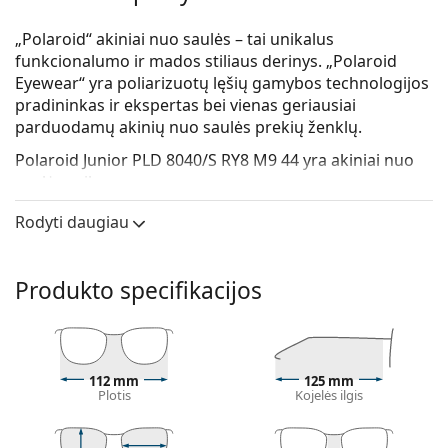
„Polaroid“ akiniai nuo saulės – tai unikalus
funkcionalumo ir mados stiliaus derinys. „Polaroid
Eyewear“ yra poliarizuotų lęšių gamybos technologijos
pradininkas ir ekspertas bei vienas geriausiai
parduodamų akinių nuo saulės prekių ženklų.
Polaroid Junior PLD 8040/S RY8 M9 44
yra akiniai nuo
saulės vaikams.
Patikrinkite, kaip atrodote su šiais akiniais nuo saulės,
Rodyti daugiau
naudodami Lentiamo virtualaus matavimosi funkciją.
Saulės akinių rėmelis
Produkto specifikacijos
Violetinė rėmelio spalva puikiai tinka šaltam odos
atspalviui ir juodiems, pilkiems, baltiems ar
šviesiems plaukams.
Apvalūs saulės akinių rėmeliai
yra puikus
112 mm
125 mm
pasirinkimas tiems, kurių veido forma yra
Plotis
Kojelės ilgis
kvadratinė arba ovali.
Saulės akinių rėmelis pagamintas iš aukštos