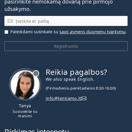
pasirinkite nemokamą dovaną prie pirmojo
užsakymo.
El. pašto adresas
Pateikdami sutinkate su
savo asmens duomenų tvarkymu
.
Registruotis
Reikia pagalbos?
We also speak English.
(Pirmadienis-penktadienis 8:30-16:00)
info@lentiamo.lt
Tanya
Susisiekite su
manimi
Pirkimas internetu