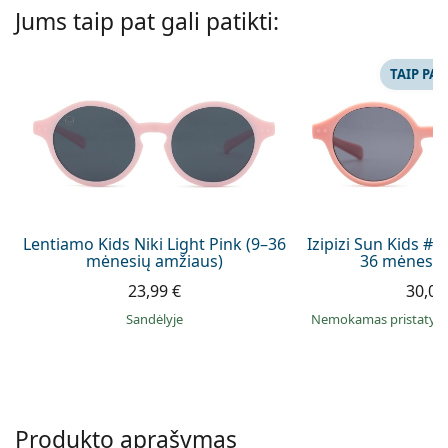
Persol
Jums taip pat gali patikti:
Prada
TAIP PAT
Atraskite visus
Lentiamo Kids Niki Light Pink (9–36
Izipizi Sun Kids #D 
mėnesių amžiaus)
36 mėnesių
23,99 €
30,00
Sandėlyje
Nemokamas pristaty
Produkto aprašymas