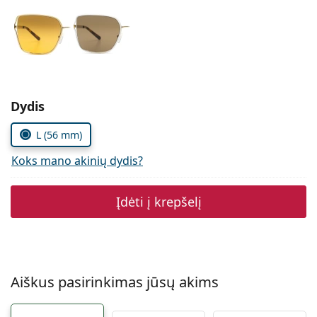
Persol
Prada
Atraskite visus
Pasirinkite parametrus
Dydis
L (56 mm)
Koks mano akinių dydis?
Įdėti į krepšelį
Aiškus pasirinkimas jūsų akims