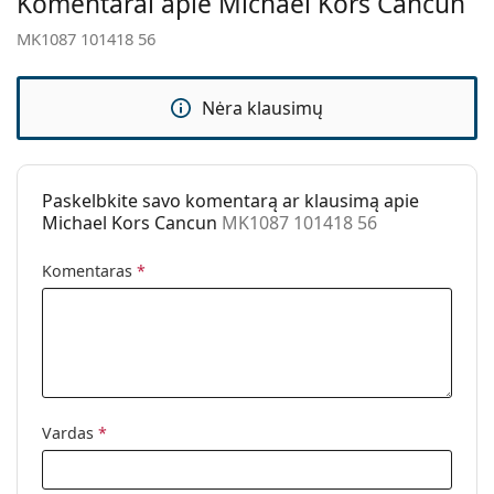
Komentarai apie Michael Kors Cancun
Valymo šluostė:
Taip
MK1087 101418 56
Kita
Lytis:
Moterims
Nėra klausimų
Kategorija:
Akiniai nuo saulės
Prekės ženklas:
Michael Kors
Naudojimas:
Madingi
Paskelbkite savo komentarą ar klausimą apie
Michael Kors Cancun
MK1087 101418 56
Kodas:
MK1087 101418 56
Komentaras
*
Vardas
*