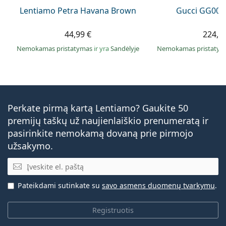
Lentiamo Petra Havana Brown
Gucci GG002
44,99 €
224,9
Nemokamas pristatymas
ir yra
Sandėlyje
Nemokamas pristaty
Perkate pirmą kartą Lentiamo? Gaukite 50
premijų taškų už naujienlaiškio prenumeratą ir
pasirinkite nemokamą dovaną prie pirmojo
užsakymo.
El. pašto adresas
Pateikdami sutinkate su
savo asmens duomenų tvarkymu
.
Registruotis