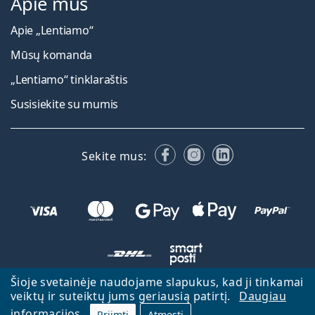
Apie mus
Apie „Lentiamo“
Mūsų komanda
„Lentiamo“ tinklaraštis
Susisiekite su mumis
Facebook
Instagram
LinkedIn
Sekite mus:
Šioje svetainėje naudojame slapukus, kad ji tinkamai
veiktų ir suteiktų jums geriausią patirtį.
Daugiau
Atgal į pagrindinį puslapį
Eiti aukštyn
informacijos
Priimti
Atmesti