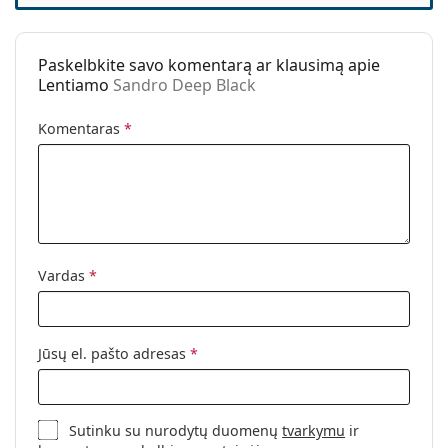
Išbandykite visą
mėlynos šviesos akinių
asortimentą,
nosies
kad rastumėte daugiau populiarių prekių ženklų
pagalvėlės:
modelių.
Paskelbkite savo komentarą ar klausimą apie
Spyruokliniai
Ne
Lentiamo
Sandro Deep Black
vyriai:
Priedai
Komentaras
*
Dėklas:
Taip
Valymo šluostė:
Taip
Kita
Lytis:
Unisex
Vardas
*
Kategorija:
Akiniai su mėlynos šviesos filtru
Prekės ženklas:
Lentiamo
Jūsų el. pašto adresas
*
Kodas:
Sandro Deep Black
Sutinku su nurodytų duomenų
tvarkymu
ir