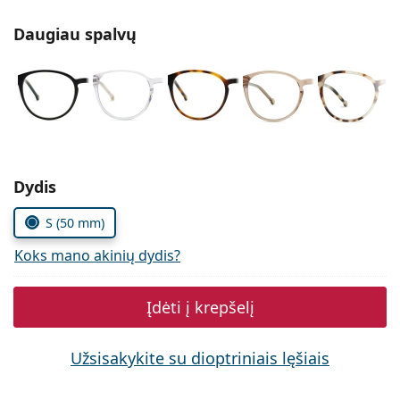
Persol
Daugiau spalvų
Prada
Atraskite visus
Pasirinkite parametrus
Dydis
S (50 mm)
Koks mano akinių dydis?
Įdėti į krepšelį
Užsisakykite su dioptriniais lęšiais