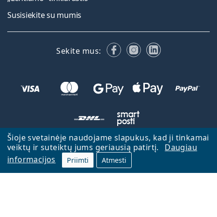
Susisiekite su mumis
Facebook
Instagram
LinkedIn
Sekite mus:
Šioje svetainėje naudojame slapukus, kad ji tinkamai
veiktų ir suteiktų jums geriausią patirtį.
Daugiau
Atgal į pagrindinį puslapį
Eiti aukštyn
informacijos
Priimti
Atmesti
Lentiamo.lt priklauso ir yra valdoma Lentiamo s.r.o., Čekija
Veikiame jau 18 metų