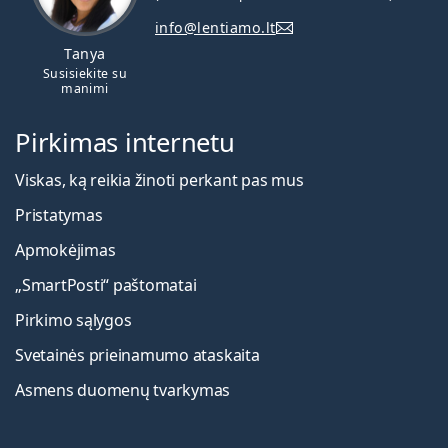
info@lentiamo.lt
Tanya
Susisiekite su
manimi
Pirkimas internetu
Viskas, ką reikia žinoti perkant pas mus
Pristatymas
Apmokėjimas
„SmartPosti“ paštomatai
Pirkimo sąlygos
Svetainės prieinamumo ataskaita
Asmens duomenų tvarkymas