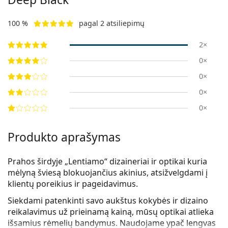
100 %
pagal 2 atsiliepimų
2×
0×
0×
0×
0×
Produkto aprašymas
Prahos širdyje „Lentiamo“ dizaineriai ir optikai kuria
mėlyną šviesą blokuojančius akinius, atsižvelgdami į
klientų poreikius ir pageidavimus.
Siekdami patenkinti savo aukštus kokybės ir dizaino
reikalavimus už prieinamą kainą, mūsų optikai atlieka
išsamius rėmelių bandymus. Naudojame
ypač lengvas