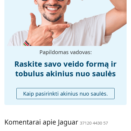
medžiaga:
Dydis:
M
Plotis:
140 mm
Kojelės ilgis:
145 mm
Nosies tiltelio
16 mm
plotis:
Papildomas vadovas:
Svoris:
45 g
Raskite savo veido formą ir
Reguliuojamos
Ne
tobulus akinius nuo saulės
nosies
pagalvėlės:
Priedai
Kaip pasirinkti akinius nuo saulės.
Dėklas:
Taip
Valymo šluostė:
Ne
Kita
Komentarai apie Jaguar
37120 4430 57
Lytis:
Vyrams