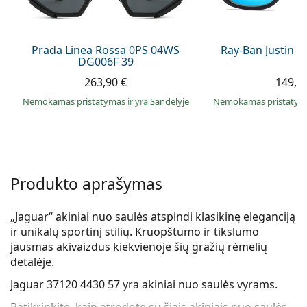
Persol
Prada
Prada Linea Rossa 0PS 04WS
Ray-Ban Justin 
DG006F 39
Atraskite visus
263,90 €
149,9
Nemokamas pristatymas
ir yra
Sandėlyje
Nemokamas pristaty
Produkto aprašymas
„Jaguar“ akiniai nuo saulės atspindi klasikinę eleganciją
ir unikalų sportinį stilių. Kruopštumo ir tikslumo
jausmas akivaizdus kiekvienoje šių gražių rėmelių
detalėje.
Jaguar 37120 4430 57
yra akiniai nuo saulės vyrams.