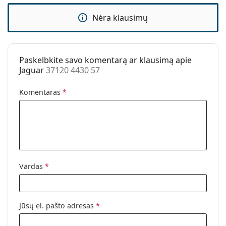
Kategorija:
Akiniai nuo saulės
Nėra klausimų
Prekės ženklas:
Jaguar
Naudojimas:
Madingi
Kodas:
37120 4430 57
Paskelbkite savo komentarą ar klausimą apie
Jaguar
37120 4430 57
Komentaras
*
Vardas
*
Jūsų el. pašto adresas
*