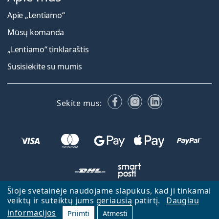
Apie „Lentiamo“
Mūsų komanda
„Lentiamo“ tinklaraštis
Susisiekite su mumis
Facebook
Instagram
LinkedIn
Sekite mus:
Šioje svetainėje naudojame slapukus, kad ji tinkamai
veiktų ir suteiktų jums geriausią patirtį.
Daugiau
Atgal į pagrindinį puslapį
Eiti aukštyn
informacijos
Priimti
Atmesti
Lentiamo.lt priklauso ir yra valdoma Lentiamo s.r.o., Čekija