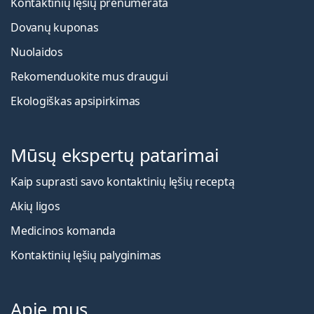
Kontaktinių lęšių prenumerata
Dovanų kuponas
Nuolaidos
Rekomenduokite mus draugui
Ekologiškas apsipirkimas
Mūsų ekspertų patarimai
Kaip suprasti savo kontaktinių lęšių receptą
Akių ligos
Medicinos komanda
Kontaktinių lęšių palyginimas
Apie mus