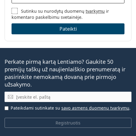
Sutinku su nurodytų duomenų
tvarkymu
ir
komentaro paskelbimu svetainėje.
Pateikti
Perkate pirmą kartą Lentiamo? Gaukite 50
premijų taškų už naujienlaiškio prenumeratą ir
pasirinkite nemokamą dovaną prie pirmojo
užsakymo.
El. pašto adresas
Pateikdami sutinkate su
savo asmens duomenų tvarkymu
.
Registruotis