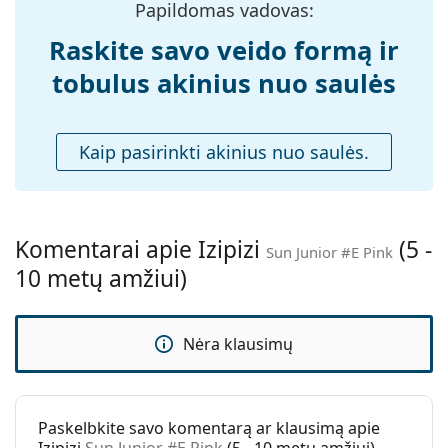
Rėmelio forma:
Kvadratiniai
lęšiai turi 3 kategorijos saulės filtrą (šviesos
Papildomas vadovas:
pralaidumas 8–18 %). Jie tinka intensyviam saulės
Rėmelių spalva:
Rožinė
Raskite savo veido formą ir
poveikiui paplūdimyje ar mieste.
Rėmelių
Plastikas
tobulus akinius nuo saulės
Atraskite visą mūsų
saulės akinių
asortimentą, kad
medžiaga:
rastumėte daugiau populiarių prekių ženklų modelių.
Dydis:
XS
Kaip pasirinkti akinius nuo saulės.
Plotis:
113 mm
Kojelės ilgis:
115 mm
Nosies tiltelio
12 mm
plotis:
Komentarai apie Izipizi
(5 -
Sun Junior #E Pink
10 metų amžiui)
Svoris:
110 g
Reguliuojamos
Ne
nosies
Nėra klausimų
pagalvėlės:
Spyruokliniai
Taip
vyriai:
Paskelbkite savo komentarą ar klausimą apie
Priedai