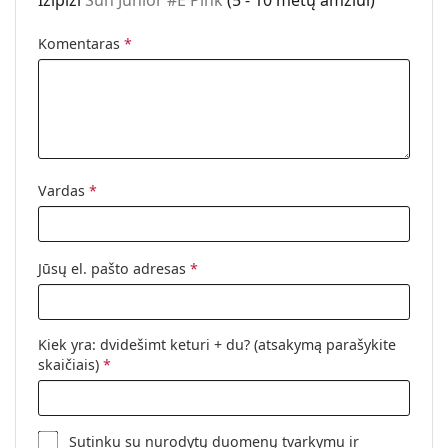
Izipizi
Sun Junior #E Pink
(5 - 10 metų amžiui)
Dėklas:
Ne
Komentaras
*
Valymo šluostė:
Ne
Kita
Lytis:
Vaikams
Amžius:
5 - 10 metų
Kategorija:
Akiniai nuo saulės
Vardas
*
Prekės ženklas:
Izipizi
Naudojimas:
Madingi
Jūsų el. pašto adresas
*
Kodas:
Sun Junior #E Pink
Galima su
Taip
dioptrijomis:
Kiek yra: dvidešimt keturi + du? (atsakymą parašykite
skaičiais)
*
Sutinku su nurodytų duomenų
tvarkymu
ir