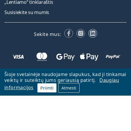
„Lentiamo“ tinklaraštis
Susisiekite su mumis
Facebook
Instagram
LinkedIn
Sekite mus:
Šioje svetainėje naudojame slapukus, kad ji tinkamai
veiktų ir suteiktų jums geriausią patirtį.
Daugiau
informacijos
Priimti
Atmesti
Atgal į pagrindinį puslapį
Eiti aukštyn
Lentiamo.lt priklauso ir yra valdoma Lentiamo s.r.o., Čekija
Veikiame jau 18 metų