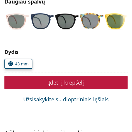
Daugiau spalvų
Persol
Prada
Atraskite visus
Pasirinkite parametrus
Dydis
43 mm
Įdėti į krepšelį
Užsisakykite su dioptriniais lęšiais