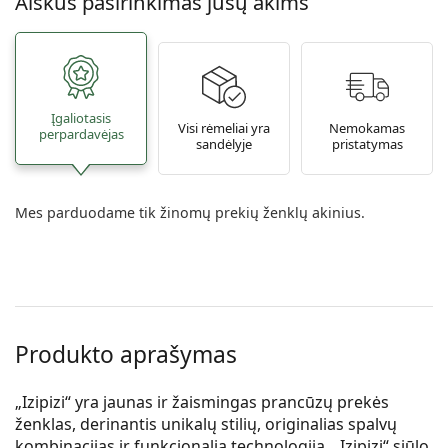
Aiškus pasirinkimas jūsų akims
Įgaliotasis
Visi rėmeliai yra
Nemokamas
perpardavėjas
sandėlyje
pristatymas
Mes parduodame tik žinomų prekių ženklų akinius.
Produkto aprašymas
„Izipizi“ yra jaunas ir žaismingas prancūzų prekės
ženklas, derinantis unikalų stilių, originalias spalvų
kombinacijas ir funkcionalią technologiją. „Izipizi“ siūlo