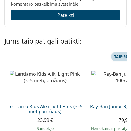
komentaro paskelbimu svetainėje.
Pateikti
Jums taip pat gali patikti:
TAIP PAT
Lentiamo Kids Aliki Light Pink (3–5
Ray-Ban Junior RJ
metų amžiaus)
23,99 €
79,99
Sandėlyje
Nemokamas pristaty