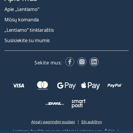
Apie „Lentiamo“
Mūsų komanda
„Lentiamo“ tinklaraštis
Susisiekite su mumis
Facebook
Instagram
LinkedIn
Sekite mus:
Atgal į pagrindinį puslapį
Eiti aukštyn
Lentiamo.lt priklauso ir yra valdoma Lentiamo s.r.o., Čekija