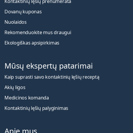
Kontaktinių lęšių prenumerata
Dovanų kuponas
Nuolaidos
Rekomenduokite mus draugui
Ekologiškas apsipirkimas
Mūsų ekspertų patarimai
Kaip suprasti savo kontaktinių lęšių receptą
Akių ligos
Medicinos komanda
Kontaktinių lęšių palyginimas
Apie mus