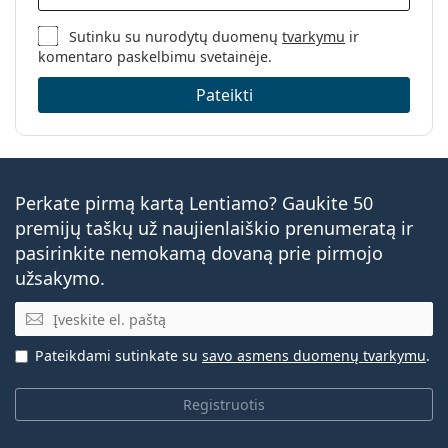
Sutinku su nurodytų duomenų
tvarkymu
ir
komentaro paskelbimu svetainėje.
Pateikti
Perkate pirmą kartą Lentiamo? Gaukite 50
premijų taškų už naujienlaiškio prenumeratą ir
pasirinkite nemokamą dovaną prie pirmojo
užsakymo.
El. pašto adresas
Pateikdami sutinkate su
savo asmens duomenų tvarkymu
.
Registruotis