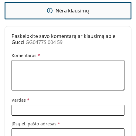
Naudojimas:
Madingi
Nėra klausimų
Kodas:
GG0477S 004 59
Paskelbkite savo komentarą ar klausimą apie
Gucci
GG0477S 004 59
Komentaras
*
Vardas
*
Jūsų el. pašto adresas
*