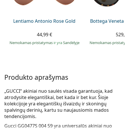
Persol
Prada
Lentiamo Antonio Rose Gold
Bottega Veneta B
Atraskite visus
44,99 €
529,9
Nemokamas pristatymas
ir yra
Sandėlyje
Nemokamas pristaty
Produkto aprašymas
„GUCCI“ akiniai nuo saulės visada garantuoja, kad
atrodysite elegantiškai, bet kada ir bet kur. Šioje
kolekcijoje yra elegantiškų išvaizdų ir skoningų
spalvingų derinių, kartu su naujausiomis mados
tendencijomis.
Gucci GG0477S 004 59
yra universalūs akiniai nuo