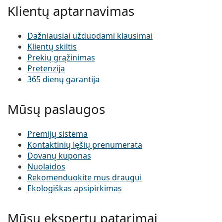
Klientų aptarnavimas
Dažniausiai užduodami klausimai
Klientų skiltis
Prekių grąžinimas
Pretenzija
365 dienų garantija
Mūsų paslaugos
Premijų sistema
Kontaktinių lęšių prenumerata
Dovanų kuponas
Nuolaidos
Rekomenduokite mus draugui
Ekologiškas apsipirkimas
Mūsų ekspertų patarimai