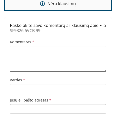
vyriai:
Nėra klausimų
Priedai
Dėklas:
Taip
Paskelbkite savo komentarą ar klausimą apie Fila
Valymo šluostė:
Ne
SF9326 6VCB 99
Kita
Komentaras
*
Lytis:
Unisex
Kategorija:
Akiniai nuo saulės
Prekės ženklas:
Fila
Naudojimas:
Sportui
Sportas:
Dviračių sportas, Bėgimas, Tenisas,
Vardas
*
Žygiai, Kalnų dviračių sportas
Kodas:
SF9326 6VCB 99
Jūsų el. pašto adresas
*