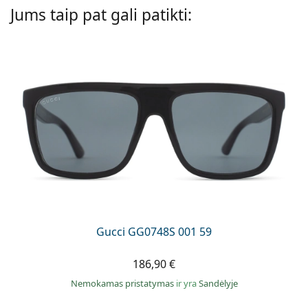
Persol
Jums taip pat gali patikti:
Prada
Atraskite visus
Gucci GG0748S 001 59
186,90 €
Nemokamas pristatymas
ir yra
Sandėlyje