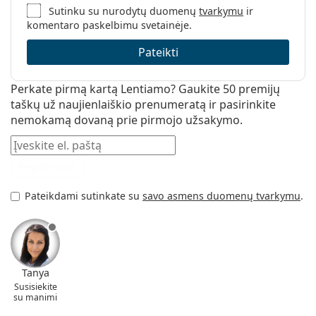
Sutinku su nurodytų duomenų
tvarkymu
ir
komentaro paskelbimu svetainėje.
Pateikti
Perkate pirmą kartą Lentiamo? Gaukite 50 premijų
taškų už naujienlaiškio prenumeratą ir pasirinkite
nemokamą dovaną prie pirmojo užsakymo.
El. pašto adresas
Registruotis
Pateikdami sutinkate su
savo asmens duomenų tvarkymu
.
Tanya
Susisiekite
su manimi