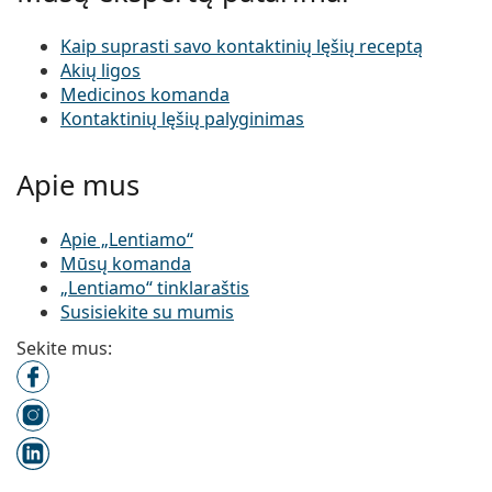
Kaip suprasti savo kontaktinių lęšių receptą
Akių ligos
Medicinos komanda
Kontaktinių lęšių palyginimas
Apie mus
Apie „Lentiamo“
Mūsų komanda
„Lentiamo“ tinklaraštis
Susisiekite su mumis
Sekite mus:
Facebook
Instagram
LinkedIn