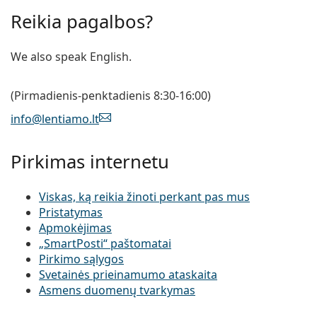
Reikia pagalbos?
We also speak English.
(Pirmadienis-penktadienis 8:30-16:00)
info@lentiamo.lt
Pirkimas internetu
Viskas, ką reikia žinoti perkant pas mus
Pristatymas
Apmokėjimas
„SmartPosti“ paštomatai
Pirkimo sąlygos
Svetainės prieinamumo ataskaita
Asmens duomenų tvarkymas