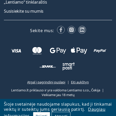
„Lentiamo“ tinklaraštis
Susisiekite su mumis
Facebook
Instagram
LinkedIn
Sekite mus:
Atgal į pagrindinį puslapį
Eiti aukštyn
Lentiamo.lt priklauso ir yra valdoma Lentiamo s.r.o., Čekija
Veikiame jau 18 metų
Šioje svetainėje naudojame slapukus, kad ji tinkamai
veiktų ir suteiktų jums geriausią patirtį.
Daugiau
informacijos