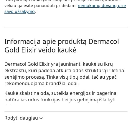
Persol
vėliau galėsite panaudoti pridėdami
nemokamų dovanų prie
savo užsakymo
.
Prada
Atraskite visus
Informacija apie produktą Dermacol
Gold Elixir veido kaukė
Dermacol Gold Elixir yra jauninanti kaukė su ikrų
ekstraktu, kuri padeda atkurti odos struktūrą ir lėtina
senėjimo procesą. Tinka visų tipų odai, tačiau ypač
rekomenduojama brandžiai odai.
Kaukė skaistina odą, suteikia energijos ir pagerina
natūralias odos funkcijas bei jos gebėjimą išlaikyti
drėgmę.
Naudojimas:
Storu sluoksniu tepkite ant nuvalytos
Rodyti daugiau
veido, kaklo ir dekoltė odos. Venkite akių srities.
Palikite 15-20 minučių.