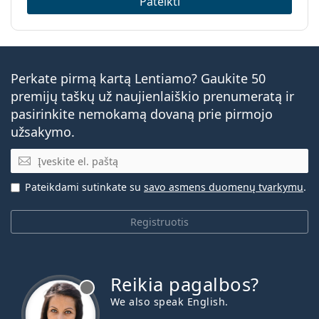
Pateikti
Perkate pirmą kartą Lentiamo? Gaukite 50
premijų taškų už naujienlaiškio prenumeratą ir
pasirinkite nemokamą dovaną prie pirmojo
užsakymo.
El. pašto adresas
Pateikdami sutinkate su
savo asmens duomenų tvarkymu
.
Registruotis
Reikia pagalbos?
We also speak English.