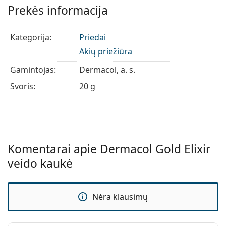
Prekės informacija
Tūris:
16 g (2 x 8 g).
Kategorija:
Priedai
Akių priežiūra
Gamintojas:
Dermacol, a. s.
Svoris:
20 g
Komentarai apie Dermacol Gold Elixir
veido kaukė
Nėra klausimų