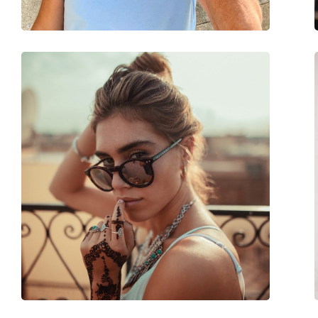
Priedai
Dėklas:
Taip
Valymo šluostė:
Taip
Kita
Lytis:
Vyrams
Kategorija:
Akiniai nuo saulės
Prekės ženklas:
David Beckham
Naudojimas:
Madingi
Kodas:
DB 1007/S 2W8 4S 4