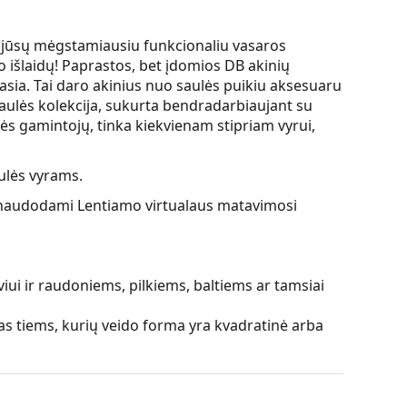
 jūsų mėgstamiausiu funkcionaliu vasaros
išlaidų! Paprastos, bet įdomios DB akinių
vasia. Tai daro akinius nuo saulės puikiu aksesuaru
ulės kolekcija, sukurta bendradarbiaujant su
lės gamintojų, tinka kiekvienam stipriam vyrui,
ulės vyrams.
ės, naudodami Lentiamo virtualaus matavimosi
viui ir raudoniems, pilkiems, baltiems ar tamsiai
as tiems, kurių veido forma yra kvadratinė arba
plastiko, kuris užtikrina didelį patvarumą ir