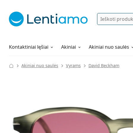
Ieškoti
Prisijungti
Navigacijos meniu
Lęšių tirpalai
Viskas apie apsipirkimą pas mus
Kontaktiniai lęšiai
Akiniai
Akiniai nuo saulės
Akiniai nuo saulės
Vyrams
David Beckham