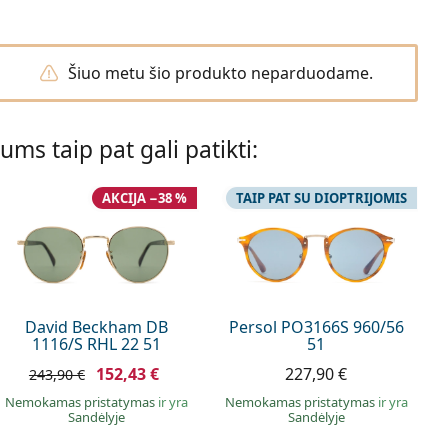
Šiuo metu šio produkto neparduodame.
Jums taip pat gali patikti:
AKCIJA −38 %
TAIP PAT SU DIOPTRIJOMIS
David Beckham DB
Persol PO3166S 960/56
1116/S RHL 22 51
51
152,43 €
227,90 €
243,90 €
Nemokamas pristatymas
ir yra
Nemokamas pristatymas
ir yra
Sandėlyje
Sandėlyje