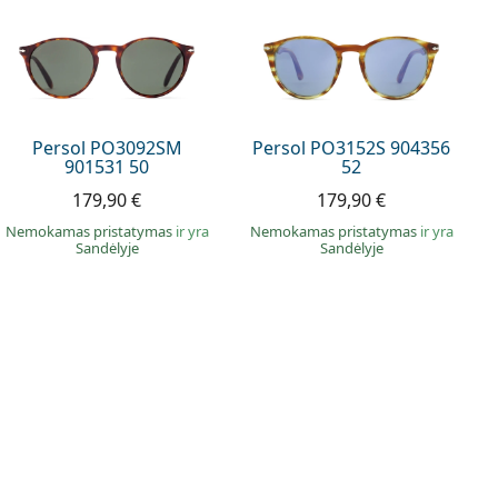
Persol PO3092SM
Persol PO3152S 904356
901531 50
52
179,90 €
179,90 €
Nemokamas pristatymas
ir yra
Nemokamas pristatymas
ir yra
Sandėlyje
Sandėlyje