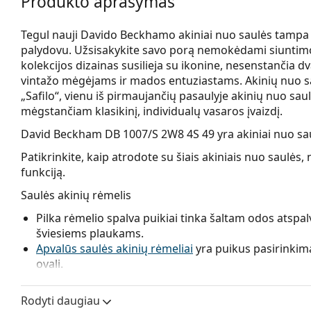
Produkto aprašymas
Tegul nauji Davido Beckhamo akiniai nuo saulės tampa
palydovu. Užsisakykite savo porą nemokėdami siuntimo 
kolekcijos dizainas susilieja su ikonine, nesenstančia d
vintažo mėgėjams ir mados entuziastams. Akinių nuo sa
„Safilo“, vienu iš pirmaujančių pasaulyje akinių nuo sau
mėgstančiam klasikinį, individualų vasaros įvaizdį.
David Beckham DB 1007/S 2W8 4S 49
yra akiniai nuo sa
Patikrinkite, kaip atrodote su šiais akiniais nuo saul
funkciją.
Saulės akinių rėmelis
Pilka rėmelio spalva puikiai tinka šaltam odos atspal
šviesiems plaukams.
Apvalūs saulės akinių rėmeliai
yra puikus pasirinkim
ovali.
Saulės akinių rėmelis pagamintas iš aukštos kokybės 
patogų komfortą.
Rodyti daugiau