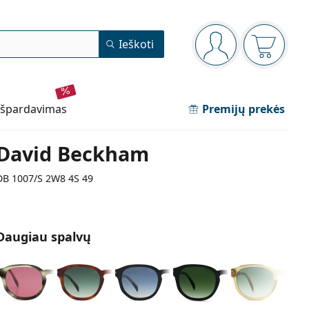
Navigacijos meniu
Ieškoti
Jūs esate prisijun
Pirkinių 
išpardavimas
Premijų prekės
David Beckham
DB 1007/S 2W8 4S 49
Daugiau spalvų