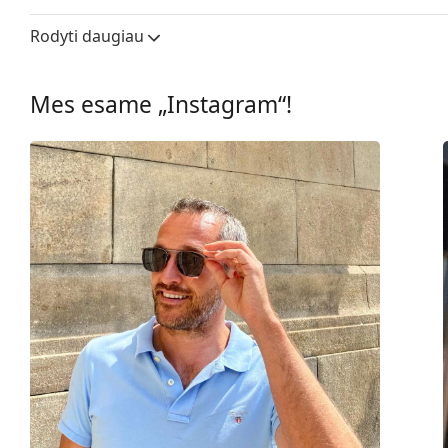
Lęšio plotis:
49 mm
Rodyti daugiau
Lęšių medžiaga:
Plastikas
UV filtras 400:
Taip
Mes esame „Instagram“!
Rėmelis
Rėmelio forma:
Apvalūs
Rėmelių spalva:
Pilka
Rėmelių medžiaga:
Plastikas
Dydis:
M
Plotis:
130 mm
Kojelės ilgis:
145 mm
Nosies tiltelio plotis:
24 mm
Svoris:
100 g
Reguliuojamos nosies
Ne
pagalvėlės: