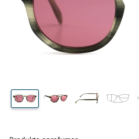
130 mm
Plotis
Lęšio
plotis
40 mm
49 mm
Lęšio aukštis
Lęšio plotis