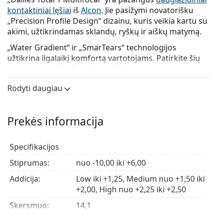
kontaktiniai lęšiai
iš
Alcon
. Jie pasižymi novatorišku
„Precision Profile Design“ dizainu, kuris veikia kartu su
akimi, užtikrindamas sklandų, ryškų ir aiškų matymą.
„Water Gradient“ ir „SmarTears“ technologijos
užtikrina ilgalaikį komfortą vartotojams. Patirkite šių
vienadienių lęšių iš patikimo
Dailies
asortimento
komfortą ir patogumą.
Rodyti daugiau
Privalumai
Prekės informacija
Drėkinimas
– unikali „Water Gradient“ technologija
leidžia beveik 100 % vandens likti lęšio paviršiuje,
Specifikacijos
sudarant minkštą drėgmės pagalvėlę.
Stiprumas:
Labai didelis pralaidumas orui
nuo -10,00 iki +6,00
–
Silikono hidrogelis
užtikrina, kad didelis deguonies kiekis galėtų tekėti
Addicija:
Low iki +1,25, Medium nuo +1,50 iki
per lęšį į akį, padedant išlaikyti akis baltas ir sveikas.
+2,00, High nuo +2,25 iki +2,50
Patogus keitimas
–
Vienadienius lęšius
galima
Skersmuo:
išmesti ir pakeisti nauja pora kiekvieną dieną.
14,1
Patogūs
– „SmarTears“ technologija išskiria