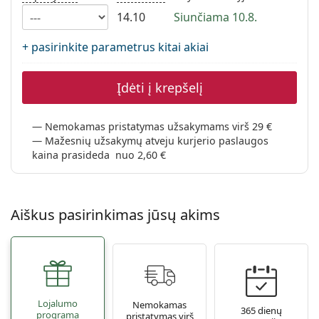
Persol
14.10
Siunčiama 10.8.
Prada
+ pasirinkite parametrus kitai akiai
Atraskite visus
Įdėti į krepšelį
Nemokamas pristatymas užsakymams virš 29 €
Mažesnių užsakymų atveju kurjerio paslaugos
kaina prasideda nuo 2,60 €
Aiškus pasirinkimas jūsų akims
Lojalumo
Nemokamas
365 dienų
programa
pristatymas virš