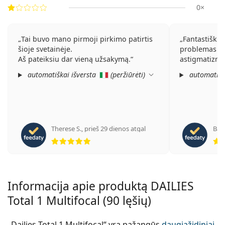
0×
Tai buvo mano pirmoji pirkimo patirtis
Fantastiški l
šioje svetainėje.
problemas vi
Aš pateiksiu dar vieną užsakymą.
astigmatizmas
automatiškai išversta
(
peržiūrėti
)
automatišk
Therese S.
,
prieš 29 dienos atgal
Bar
Įvertinimas 5 iš 5
Informacija apie produktą DAILIES
Total 1 Multifocal (90 lęšių)
„Dailies Total 1 Multifocal“ yra pažangūs
daugiažidiniai