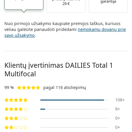
garantija
29 €
Nuo pirmojo užsakymo kaupiate premijos taškus, kuriuos
vėliau galėsite panaudoti pridėdami
nemokamų dovanų prie
savo užsakymo
.
Klientų įvertinimas DAILIES Total 1
Multifocal
99 %
pagal 116 atsiliepimų
108×
8×
0×
0×