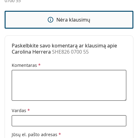
0700 55
Valymo šluostė:
Taip
Kita
Nėra klausimų
Lytis:
Moterims
Kategorija:
Akiniai nuo saulės
Paskelbkite savo komentarą ar klausimą apie
Prekės ženklas:
Carolina Herrera
Carolina Herrera
SHE826 0700 55
Naudojimas:
Madingi
Komentaras
*
Kodas:
SHE826 0700 55
Vardas
*
Jūsų el. pašto adresas
*