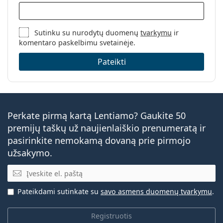
Sutinku su nurodytų duomenų
tvarkymu
ir
komentaro paskelbimu svetainėje.
Pateikti
Perkate pirmą kartą Lentiamo? Gaukite 50
premijų taškų už naujienlaiškio prenumeratą ir
pasirinkite nemokamą dovaną prie pirmojo
užsakymo.
El. pašto adresas
Pateikdami sutinkate su
savo asmens duomenų tvarkymu
.
Registruotis