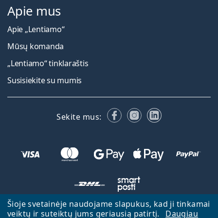
Apie mus
Apie „Lentiamo“
Mūsų komanda
„Lentiamo“ tinklaraštis
Susisiekite su mumis
Facebook
Instagram
LinkedIn
Sekite mus:
Šioje svetainėje naudojame slapukus, kad ji tinkamai
veiktų ir suteiktų jums geriausią patirtį.
Daugiau
Atgal į pagrindinį puslapį
Eiti aukštyn