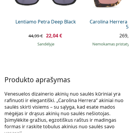
Persol
Prada
Lentiamo Petra Deep Black
Carolina Herrera C
55
Atraskite visus
22,04 €
269,9
44,99 €
Sandėlyje
Nemokamas pristaty
Produkto aprašymas
Venesuelos dizainerio akinių nuo saulės kūriniai yra
rafinuoti ir elegantiški. „Carolina Herrera“ akiniai nuo
saulės skirti visiems – su sąlyga, kad esate mados
mėgėjas ir drąsus akinių nuo saulės nešiotojas.
Įsimylėkite gražius, egzotiškus raštus ir madingas
formas ir raskite tobulus akinius nuo saulės savo