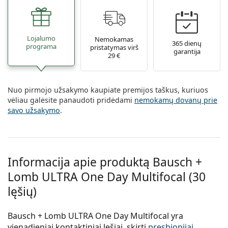
Lojalumo
Nemokamas
365 dienų
programa
pristatymas virš
garantija
29 €
Nuo pirmojo užsakymo kaupiate premijos taškus, kuriuos
vėliau galėsite panaudoti pridėdami
nemokamų dovanų prie
savo užsakymo
.
Informacija apie produktą Bausch +
Lomb ULTRA One Day Multifocal (30
lęšių)
Bausch + Lomb ULTRA One Day Multifocal yra
vienadieniai kontaktiniai lęšiai, skirti
presbiopijai