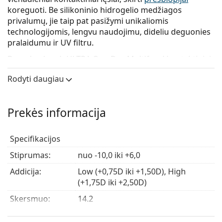
koreguoti. Be silikoninio hidrogelio medžiagos
privalumų, jie taip pat pasižymi unikaliomis
technologijomis, lengvu naudojimu, dideliu deguonies
pralaidumu ir UV filtru.
Bausch + Lomb ULTRA One Day Multifocal kontaktiniai
lęšiai sujungia Advanced MoistureSeal ir ComfortFeel
Rodyti daugiau
technologijas, kurios kartu užtikrina išskirtinį komfortą
iki 16 valandų nešiojimo. Lęšiai išlaiko iki 96 % drėgmės
visos dienos metu ir padeda išvengti akių sausumo,
Prekės informacija
kurį sukelia retesnis mirksėjimas naudojantis
skaitmeniniais įrenginiais. Dėl stabilios hidratacijos ir
puikių fizinių savybių jie užtikrina komfortišką
Specifikacijos
nešiojimą visą dieną.
Stiprumas:
nuo -10,0 iki +6,0
Bausch + Lomb ULTRA One Day Multifocal turi
Addicija:
Low (+0,75D iki +1,50D), High
inovatyvų 3-Zone Progressive Design dizainą,
(+1,75D iki +2,50D)
užtikrinantį puikų matymą iš arti, vidutiniu ir tolimu
atstumu net ir esant prastam apšvietimui.
Skersmuo:
14.2
Bazinis
8.6