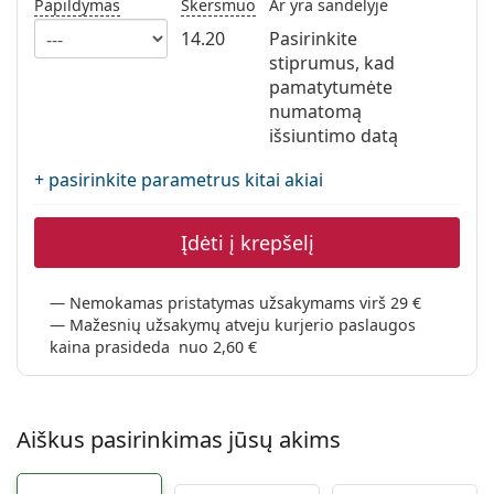
Papildymas
Skersmuo
Ar yra sandėlyje
Persol
14.20
Pasirinkite
Prada
stiprumus, kad
pamatytumėte
Atraskite visus
numatomą
išsiuntimo datą
+ pasirinkite parametrus kitai akiai
Įdėti į krepšelį
Nemokamas pristatymas užsakymams virš 29 €
Mažesnių užsakymų atveju kurjerio paslaugos
kaina prasideda nuo 2,60 €
Aiškus pasirinkimas jūsų akims