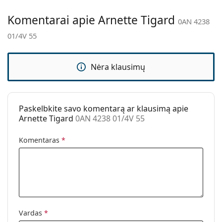
Kita
Komentarai apie Arnette Tigard
0AN 4238
Lytis:
Vyrams
01/4V 55
Kategorija:
Akiniai nuo saulės
Prekės ženklas:
Arnette
Nėra klausimų
Naudojimas:
Madingi
Kodas:
0AN 4238 01/4V 55
Paskelbkite savo komentarą ar klausimą apie
Arnette Tigard
0AN 4238 01/4V 55
Komentaras
*
Vardas
*