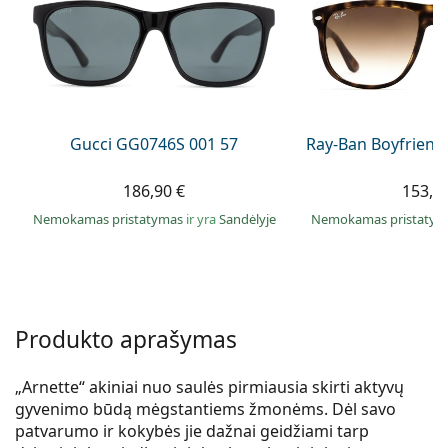
Persol
Prada
Atraskite visus
Gucci GG0746S 001 57
Ray-Ban Boyfriend
186,90 €
153,9
Nemokamas pristatymas
ir yra
Sandėlyje
Nemokamas pristaty
Produkto aprašymas
„Arnette“ akiniai nuo saulės pirmiausia skirti aktyvų
gyvenimo būdą mėgstantiems žmonėms. Dėl savo
patvarumo ir kokybės jie dažnai geidžiami tarp