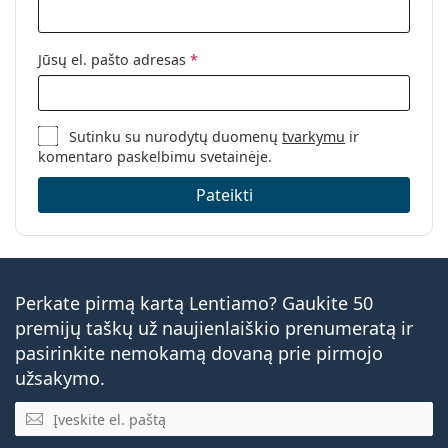
Jūsų el. pašto adresas
*
Sutinku su nurodytų duomenų
tvarkymu
ir
komentaro paskelbimu svetainėje.
Pateikti
Perkate pirmą kartą Lentiamo? Gaukite 50
premijų taškų už naujienlaiškio prenumeratą ir
pasirinkite nemokamą dovaną prie pirmojo
užsakymo.
El. pašto adresas