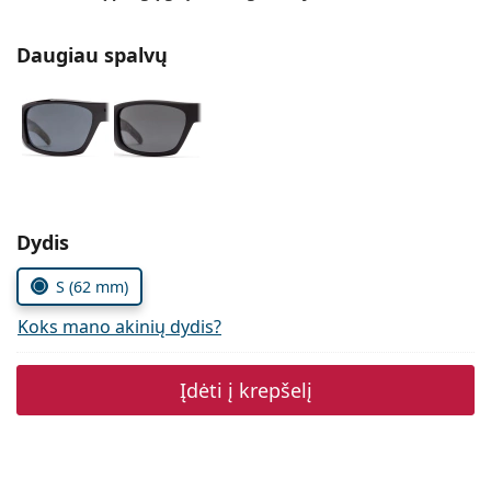
Persol
Daugiau spalvų
Prada
Atraskite visus
Pasirinkite parametrus
Dydis
S (62 mm)
Koks mano akinių dydis?
Įdėti į krepšelį