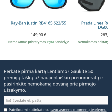
Ray-Ban Justin RB4165 622/55
Prada Linea Ro
DG006F
149,90 €
263,9
Nemokamas pristatymas
ir yra
Sandėlyje
Nemokamas pristaty
Perkate pirmą kartą Lentiamo? Gaukite 50
premijų taškų už naujienlaiškio prenumeratą ir
pasirinkite nemokamą dovaną prie pirmojo
užsakymo.
El. pašto adresas
Pateikdami sutinkate su
savo asmens duomenų tvarkymu
.