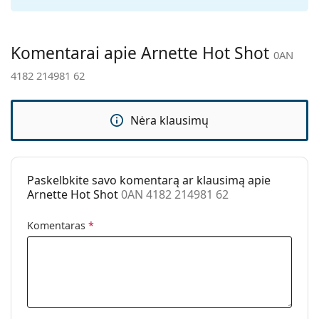
Valymo šluostė:
Taip
Kita
Komentarai apie Arnette Hot Shot
0AN
Lytis:
Vyrams
4182 214981 62
Kategorija:
Akiniai nuo saulės
Prekės ženklas:
Arnette
Nėra klausimų
Naudojimas:
Sportui
Sportas:
Bėgimas, Žygiai
Paskelbkite savo komentarą ar klausimą apie
Kodas:
0AN 4182 214981 62
Arnette Hot Shot
0AN 4182 214981 62
Komentaras
*