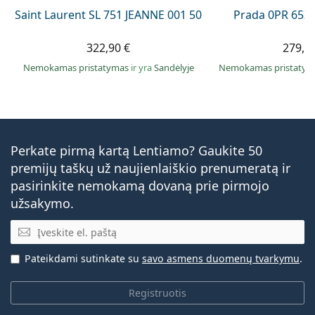
Saint Laurent SL 751 JEANNE 001 50
Prada 0PR 65Z
322,90 €
279,9
Nemokamas pristatymas
ir yra
Sandėlyje
Nemokamas pristaty
Perkate pirmą kartą Lentiamo? Gaukite 50
premijų taškų už naujienlaiškio prenumeratą ir
pasirinkite nemokamą dovaną prie pirmojo
užsakymo.
El. pašto adresas
Pateikdami sutinkate su
savo asmens duomenų tvarkymu
.
Registruotis