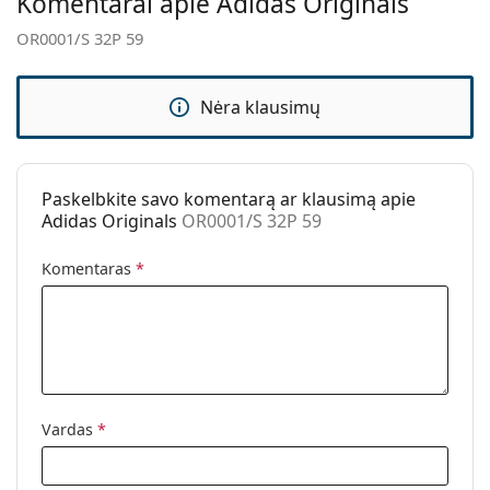
Komentarai apie Adidas Originals
Valymo šluostė:
Taip
OR0001/S 32P 59
Kita
Lytis:
Moterims
Nėra klausimų
Kategorija:
Akiniai nuo saulės
Prekės ženklas:
Adidas Originals
Naudojimas:
Madingi
Paskelbkite savo komentarą ar klausimą apie
Adidas Originals
OR0001/S 32P 59
Kodas:
OR0001/S 32P 59
Komentaras
*
Vardas
*