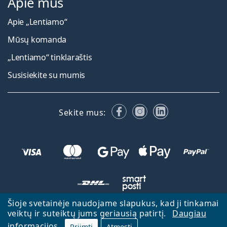
Apie mus
Apie „Lentiamo“
Mūsų komanda
„Lentiamo“ tinklaraštis
Susisiekite su mumis
Facebook
Instagram
LinkedIn
Sekite mus:
Šioje svetainėje naudojame slapukus, kad ji tinkamai
veiktų ir suteiktų jums geriausią patirtį.
Daugiau
Atgal į pagrindinį puslapį
Eiti aukštyn
informacijos
Priimti
Atmesti