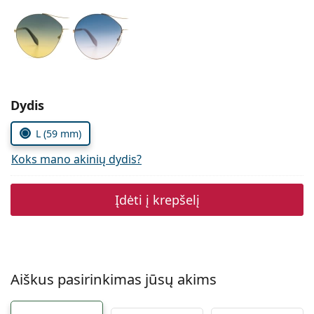
Persol
Prada
Atraskite visus
Pasirinkite parametrus
Dydis
L (59 mm)
Koks mano akinių dydis?
Įdėti į krepšelį
Aiškus pasirinkimas jūsų akims