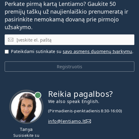
Perkate pirmą kartą Lentiamo? Gaukite 50
premijų taškų už naujienlaiškio prenumeratą ir
Dažniausiai užduodami klausimai
pasirinkite nemokamą dovaną prie pirmojo
užsakymo.
El. pašto adresas
Kiek laiko galima naudoti „Acuvue Oasys Max 1-
Day“?
Pateikdami sutinkate su
savo asmens duomenų tvarkymu
.
Ar galima miegoti su „Acuvue Oasys Max 1-
Registruotis
Day“?
Dažnai parduodama kartu su akių lašais
Max
OptiFresh 10 ml
.
Reikia pagalbos?
Tai medicinos prietaisas. Prieš naudojimą perskaitykite
We also speak English.
instrukcijas
(Pirmadienis-penktadienis 8:30-16:00)
info@lentiamo.lt
Tanya
Susisiekite su