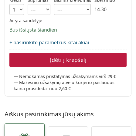
Kiekis
Stiprumas
Bazinis kreivumas
Skersmuo
Persol
14.30
Prada
Ar yra sandėlyje
Atraskite visus
Bus išsiųsta šiandien
+ pasirinkite parametrus kitai akiai
Įdėti į krepšelį
Nemokamas pristatymas užsakymams virš 29 €
Mažesnių užsakymų atveju kurjerio paslaugos
kaina prasideda nuo 2,60 €
Aiškus pasirinkimas jūsų akims