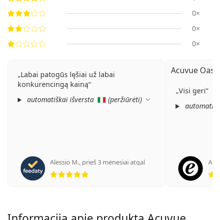
0×
0×
0×
Acuvue Oasys
Labai patogūs lęšiai už labai
konkurencingą kainą
Visi geri
automatiškai išversta
(
peržiūrėti
)
automatišk
Alessio M.
,
prieš 3 mėnesiai atgal
Ano
Įvertinimas 5 iš 5
Informacija apie produktą Acuvue