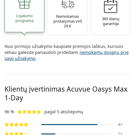
Lojalumo
Nemokamas
365 dienų
programa
pristatymas virš
garantija
29 €
Nuo pirmojo užsakymo kaupiate premijos taškus, kuriuos
vėliau galėsite panaudoti pridėdami
nemokamų dovanų prie
savo užsakymo
.
Klientų įvertinimas Acuvue Oasys Max
1-Day
96 %
pagal 5 atsiliepimų
4×
1×