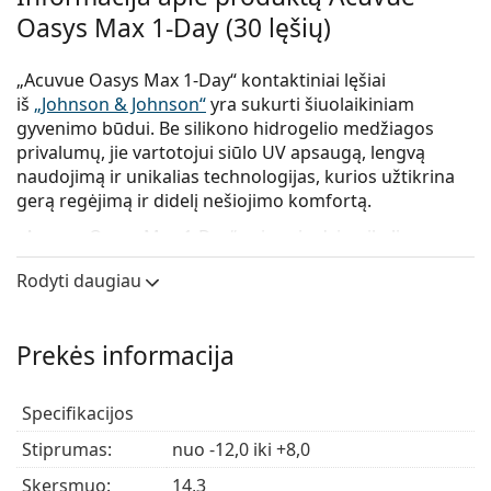
Oasys Max 1-Day (30 lęšių)
„Acuvue Oasys Max 1-Day“ kontaktiniai lęšiai
iš
„Johnson & Johnson“
yra sukurti šiuolaikiniam
gyvenimo būdui. Be silikono hidrogelio medžiagos
privalumų, jie vartotojui siūlo UV apsaugą, lengvą
naudojimą ir unikalias technologijas, kurios užtikrina
gerą regėjimą ir didelį nešiojimo komfortą.
„Acuvue Oasys Max 1-Day“ sujungia dvi unikalias
technologijas, kad užtikrintų optimalų komfortą ir tuo
Rodyti daugiau
pačiu aštrų, aiškų regėjimą bet kokiomis apšvietimo
sąlygomis. Patentuota „TearStable“ technologija
prailgina ašarų plėvelės stabilumą ir išlaiko drėgmę, o
Prekės informacija
„OptiBlue“ filtras, skirtas mėlynai-violetinei šviesai,
pagerina regėjimo aštrumą tiek patalpose, tiek lauke.
„Acuvue Oasys Max 1-Day“ vienadieniai lęšiai taip pat
Specifikacijos
užtikrina puikų veikimą patogiam regėjimui, kai
Stiprumas:
nuo -12,0 iki +8,0
naudojatės kompiuteriu ar skaitmeniniais įrenginiais.
Skersmuo:
14,3