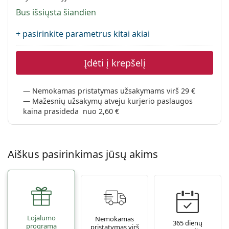
Persol
Bus išsiųsta šiandien
Prada
+ pasirinkite parametrus kitai akiai
Atraskite visus
Įdėti į krepšelį
Nemokamas pristatymas užsakymams virš 29 €
Mažesnių užsakymų atveju kurjerio paslaugos
kaina prasideda nuo 2,60 €
Aiškus pasirinkimas jūsų akims
Lojalumo
Nemokamas
365 dienų
programa
pristatymas virš