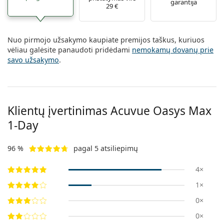
garantija
29 €
Nuo pirmojo užsakymo kaupiate premijos taškus, kuriuos
vėliau galėsite panaudoti pridėdami
nemokamų dovanų prie
savo užsakymo
.
Klientų įvertinimas Acuvue Oasys Max
1-Day
96 %
pagal 5 atsiliepimų
4×
1×
0×
0×