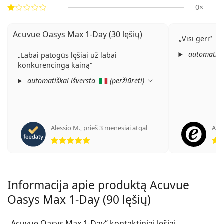
0×
Acuvue Oasys Max 1-Day (30 lęšių)
Visi geri
automatišk
Labai patogūs lęšiai už labai
konkurencingą kainą
automatiškai išversta
(
peržiūrėti
)
Alessio M.
,
prieš 3 mėnesiai atgal
Ano
Įvertinimas 5 iš 5
Informacija apie produktą Acuvue
Oasys Max 1-Day (90 lęšių)
„Acuvue Oasys Max 1-Day“ kontaktiniai lęšiai