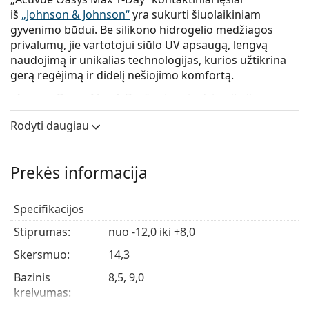
iš
„Johnson & Johnson“
yra sukurti šiuolaikiniam
gyvenimo būdui. Be silikono hidrogelio medžiagos
privalumų, jie vartotojui siūlo UV apsaugą, lengvą
naudojimą ir unikalias technologijas, kurios užtikrina
gerą regėjimą ir didelį nešiojimo komfortą.
„Acuvue Oasys Max 1-Day“ sujungia dvi unikalias
technologijas, kad užtikrintų optimalų komfortą ir tuo
Rodyti daugiau
pačiu aštrų, aiškų regėjimą bet kokiomis apšvietimo
sąlygomis. Patentuota „TearStable“ technologija
prailgina ašarų plėvelės stabilumą ir išlaiko drėgmę, o
Prekės informacija
„OptiBlue“ filtras, skirtas mėlynai-violetinei šviesai,
pagerina regėjimo aštrumą tiek patalpose, tiek lauke.
„Acuvue Oasys Max 1-Day“ vienadieniai lęšiai taip pat
Specifikacijos
užtikrina puikų veikimą patogiam regėjimui, kai
Stiprumas:
nuo -12,0 iki +8,0
naudojatės kompiuteriu ar skaitmeniniais įrenginiais.
Skersmuo:
14,3
Pagrindiniai privalumai
Bazinis
8,5, 9,0
kreivumas:
Šie vienkartiniai
„Acuvue“
lęšiai iš patikimos „Acuvue