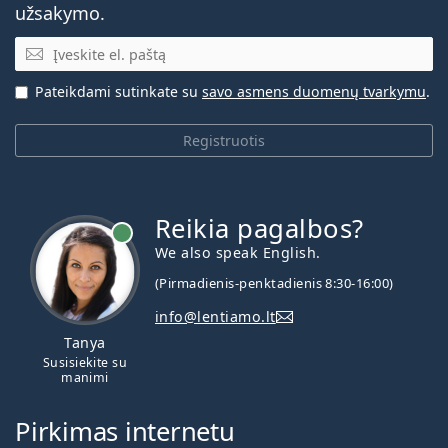
užsakymo.
El. pašto adresas
Kiek laiko galima naudoti „Acuvue Oasys Max 1-
Day“?
Pateikdami sutinkate su
savo asmens duomenų tvarkymu
.
Ar galima miegoti su „Acuvue Oasys Max 1-
Registruotis
Day“?
Tai medicinos prietaisas. Prieš naudojimą perskaitykite
instrukcijas
Reikia pagalbos?
We also speak English.
(Pirmadienis-penktadienis 8:30-16:00)
info@lentiamo.lt
Tanya
Susisiekite su
manimi
Pirkimas internetu