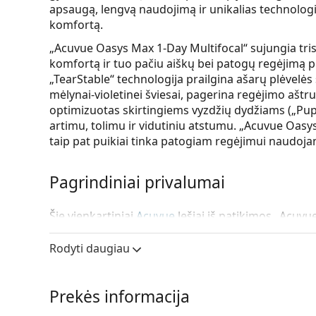
apsaugą, lengvą naudojimą ir unikalias technologij
komfortą.
„Acuvue Oasys Max 1-Day Multifocal“ sujungia tris
komfortą ir tuo pačiu aiškų bei patogų regėjimą 
„TearStable“ technologija prailgina ašarų plėvelės s
mėlynai-violetinei šviesai, pagerina regėjimo aštru
optimizuotas skirtingiems vyzdžių dydžiams („Pupi
artimu, tolimu ir vidutiniu atstumu. „Acuvue Oasys
taip pat puikiai tinka patogiam regėjimui naudoja
Pagrindiniai privalumai
Šie vienkartiniai
Acuvue
lęšiai iš patikimos „Acuvue
Sveikesnės akys
– moderni silikono hidrogelio 
Rodyti daugiau
skatinant sveikesnes akis ir optimalų drėkinimą
Komfortas visą dieną
– „TearStable“ technolog
lęšio paviršiuje ir viduje, užtikrinant komfortą v
Prekės informacija
Vyzdžio optimizuotas dizainas
– dizainas, opti