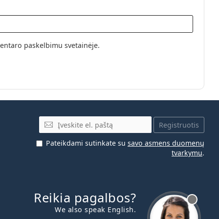
entaro paskelbimu svetainėje.
El. pašto adresas
Registruotis
Pateikdami sutinkate su
savo asmens duomenų
tvarkymu
.
Reikia pagalbos?
We also speak English.