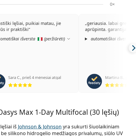
0×
stiški lęšiai, puikiai matau, jie
geriausia. labai greita i
ūs ir praktiški
aprūpinta. garantija
omatiškai išversta
(
peržiūrėti
)
automatiškai išversta
Sara C.
,
prieš 4 mėnesiai atgal
Martina B.
,
prieš 
Įvertinimas 5 iš 5
Įve
asys Max 1-Day Multifocal (30 lęšių)
ęšiai iš
Johnson & Johnson
yra sukurti šiuolaikiniam
r, be silikono hidrogelio medžiagos privalumų, siūlo UV