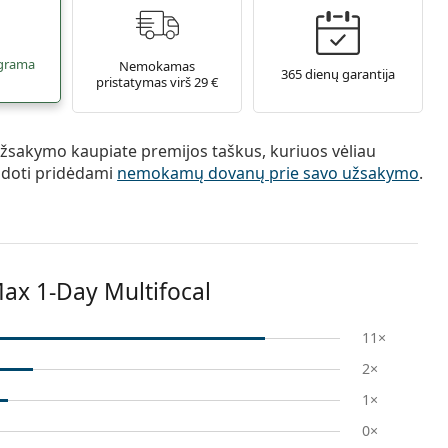
grama
Nemokamas
365 dienų garantija
pristatymas virš 29 €
žsakymo kaupiate premijos taškus, kuriuos vėliau
udoti pridėdami
nemokamų dovanų prie savo užsakymo
.
ax 1-Day Multifocal
11×
2×
1×
0×