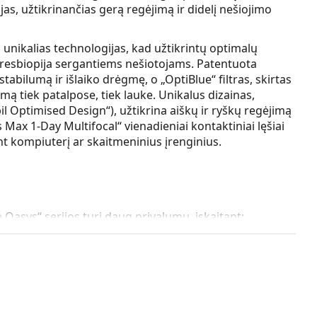
as, užtikrinančias gerą regėjimą ir didelį nešiojimo
 unikalias technologijas, kad užtikrintų optimalų
presbiopija sergantiems nešiotojams. Patentuota
tabilumą ir išlaiko drėgmę, o „OptiBlue“ filtras, skirtas
mą tiek patalpose, tiek lauke. Unikalus dizainas,
l Optimised Design“), užtikrina aiškų ir ryškų regėjimą
 Max 1-Day Multifocal“ vienadieniai kontaktiniai lęšiai
nt kompiuterį ar skaitmeninius įrenginius.
 Oasys“ serijos turi daug privalumų, įskaitant:
medžiaga leidžia daugiau deguonies pasiekti rageną,
.
ija optimizuoja drėkinančios medžiagos pasiskirstymą
isą dieną.
mizuotas skirtingiems vyzdžių dydžiams, užtikrina aiškų