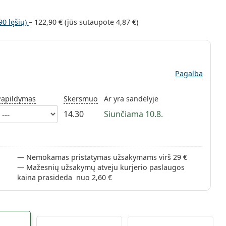
90 lęšių)
–
122,90 €
(jūs sutaupote
4,87 €
)
Pagalba
Papildymas
Skersmuo
Ar yra sandėlyje
14.30
Siunčiama 10.8.
Nemokamas pristatymas užsakymams virš 29 €
Mažesnių užsakymų atveju kurjerio paslaugos
kaina prasideda nuo 2,60 €