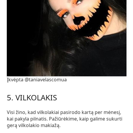
Įkvėpta @taniavelascomua
5. VILKOLAKIS
Visi žino, kad vilkolakiai pasirodo kartą per mėnesį,
kai pakyla pilnatis. Pažiūrėkime, kaip galime sukurti
gerą vilkolakio makiažą.