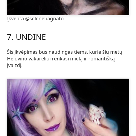
Įkvėpta @selenebagnato
7. UNDINĖ
Šis įkvėpimas bus naudingas tiems, kurie šių metų
Helovino vakarėliui renkasi mielą ir romantišką
įvaizdį.