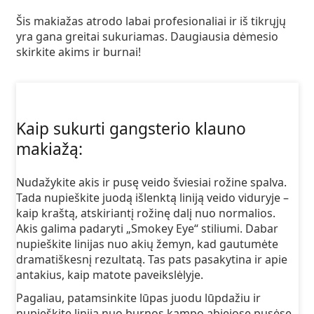
Šis makiažas atrodo labai profesionaliai ir iš tikrųjų
yra gana greitai sukuriamas. Daugiausia dėmesio
skirkite akims ir burnai!
Kaip sukurti gangsterio klauno
makiažą:
Nudažykite akis ir pusę veido šviesiai rožine spalva.
Tada nupieškite juodą išlenktą liniją veido viduryje –
kaip kraštą, atskiriantį rožinę dalį nuo normalios.
Akis galima padaryti „Smokey Eye“ stiliumi. Dabar
nupieškite linijas nuo akių žemyn, kad gautumėte
dramatiškesnį rezultatą. Tas pats pasakytina ir apie
antakius, kaip matote paveikslėlyje.
Pagaliau, patamsinkite lūpas juodu lūpdažiu ir
nupieškite liniją nuo burnos kampo abiejose pusėse.