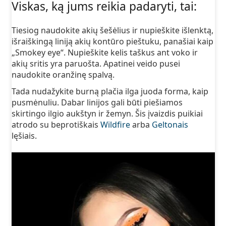
Viskas, ką jums reikia padaryti, tai:
Tiesiog naudokite akių šešėlius ir nupieškite išlenktą,
išraiškingą liniją akių kontūro pieštuku, panašiai kaip
„Smokey eye“. Nupieškite kelis taškus ant voko ir
akių sritis yra paruošta. Apatinei veido pusei
naudokite oranžinę spalvą.
Tada nudažykite burną plačia ilga juoda forma, kaip
pusmėnuliu. Dabar linijos gali būti piešiamos
skirtingo ilgio aukštyn ir žemyn. Šis įvaizdis puikiai
atrodo su beprotiškais
Wildfire
arba
Geltonais
lęšiais.