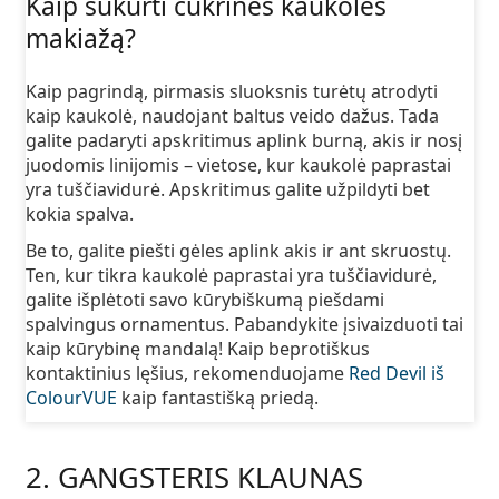
Kaip sukurti cukrinės kaukolės
makiažą?
Kaip pagrindą, pirmasis sluoksnis turėtų atrodyti
kaip kaukolė, naudojant baltus veido dažus. Tada
galite padaryti apskritimus aplink burną, akis ir nosį
juodomis linijomis – vietose, kur kaukolė paprastai
yra tuščiavidurė. Apskritimus galite užpildyti bet
kokia spalva.
Be to, galite piešti gėles aplink akis ir ant skruostų.
Ten, kur tikra kaukolė paprastai yra tuščiavidurė,
galite išplėtoti savo kūrybiškumą piešdami
spalvingus ornamentus. Pabandykite įsivaizduoti tai
kaip kūrybinę mandalą! Kaip beprotiškus
kontaktinius lęšius, rekomenduojame
Red Devil iš
ColourVUE
kaip fantastišką priedą.
2. GANGSTERIS KLAUNAS