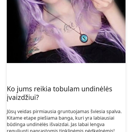
Ko jums reikia tobulam undinėlės
įvaizdžiui?
Jūsų veidas pirmiausia gruntuojamas šviesia spalva.
Kitame etape piešiama banga, kuri yra labiausiai
būdinga undinėlės išvaizdai. Jas labai lengva
reguliuoti paprastomis tinklinėmis pėdkelnėmis!