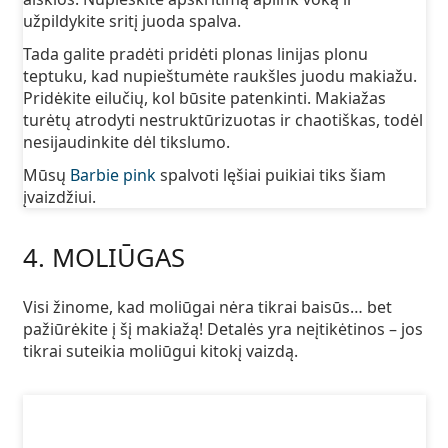
užpildykite sritį juoda spalva.
Tada galite pradėti pridėti plonas linijas plonu
teptuku, kad nupieštumėte raukšles juodu makiažu.
Pridėkite eilučių, kol būsite patenkinti. Makiažas
turėtų atrodyti nestruktūrizuotas ir chaotiškas, todėl
nesijaudinkite dėl tikslumo.
Mūsų
Barbie pink
spalvoti lęšiai puikiai tiks šiam
įvaizdžiui.
4. MOLIŪGAS
Visi žinome, kad moliūgai nėra tikrai baisūs… bet
pažiūrėkite į šį makiažą! Detalės yra neįtikėtinos – jos
tikrai suteikia moliūgui kitokį vaizdą.