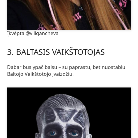
Įkvėpta @viligancheva
3. BALTASIS VAIKŠTOTOJAS
Dabar bus ypač baisu – su paprastu, bet nuostabiu
Baltojo Vaikštotojo įvaizdžiu!