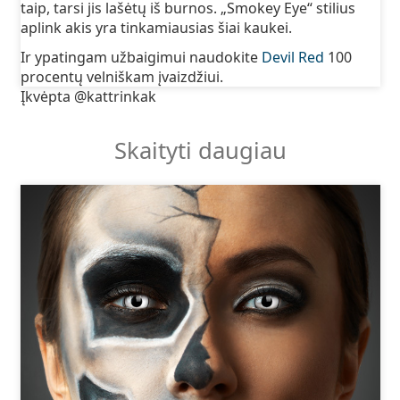
taip, tarsi jis lašėtų iš burnos. „Smokey Eye“ stilius
aplink akis yra tinkamiausias šiai kaukei.
Ir ypatingam užbaigimui naudokite
Devil Red
100
procentų velniškam įvaizdžiui.
Įkvėpta @kattrinkak
Skaityti daugiau