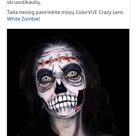
skruostikaulių.
Tada tiesiog pasirinkite mūsų ColorVUE Crazy Lens
White Zombie!