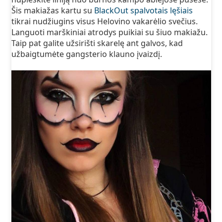
Šis makiažas kartu su
BlackOut spalvotais lęšiais
tikrai nudžiugins visus Helovino vakarėlio svečius.
Languoti marškiniai atrodys puikiai su šiuo makiažu.
Taip pat galite užsirišti skarelę ant galvos, kad
užbaigtumėte gangsterio klauno įvaizdį.