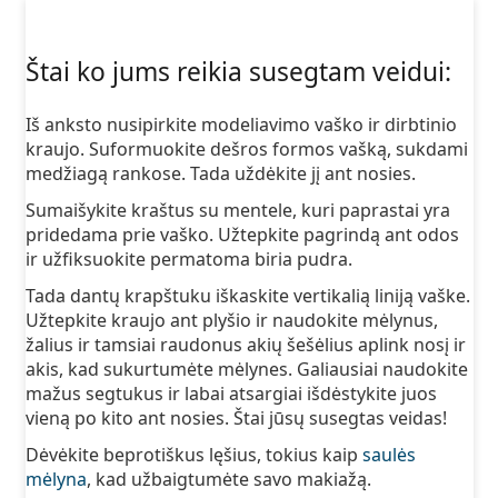
Štai ko jums reikia susegtam veidui:
Iš anksto nusipirkite modeliavimo vaško ir dirbtinio
kraujo. Suformuokite dešros formos vašką, sukdami
medžiagą rankose. Tada uždėkite jį ant nosies.
Sumaišykite kraštus su mentele, kuri paprastai yra
pridedama prie vaško. Užtepkite pagrindą ant odos
ir užfiksuokite permatoma biria pudra.
Tada dantų krapštuku iškaskite vertikalią liniją vaške.
Užtepkite kraujo ant plyšio ir naudokite mėlynus,
žalius ir tamsiai raudonus akių šešėlius aplink nosį ir
akis, kad sukurtumėte mėlynes. Galiausiai naudokite
mažus segtukus ir labai atsargiai išdėstykite juos
vieną po kito ant nosies. Štai jūsų susegtas veidas!
Dėvėkite beprotiškus lęšius, tokius kaip
saulės
mėlyna
, kad užbaigtumėte savo makiažą.