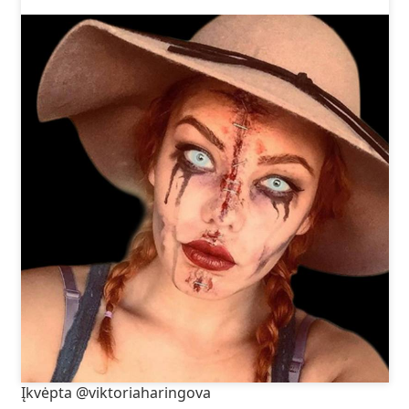
Įkvėpta @viktoriaharingova