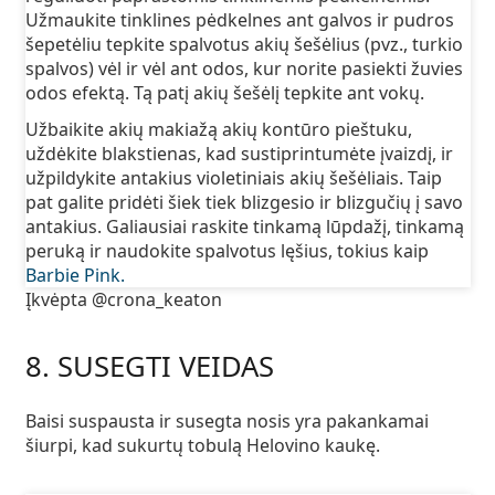
Užmaukite tinklines pėdkelnes ant galvos ir pudros
šepetėliu tepkite spalvotus akių šešėlius (pvz., turkio
spalvos) vėl ir vėl ant odos, kur norite pasiekti žuvies
odos efektą. Tą patį akių šešėlį tepkite ant vokų.
Užbaikite akių makiažą akių kontūro pieštuku,
uždėkite blakstienas, kad sustiprintumėte įvaizdį, ir
užpildykite antakius violetiniais akių šešėliais. Taip
pat galite pridėti šiek tiek blizgesio ir blizgučių į savo
antakius. Galiausiai raskite tinkamą lūpdažį, tinkamą
peruką ir naudokite spalvotus lęšius, tokius kaip
Barbie Pink.
Įkvėpta @crona_keaton
8. SUSEGTI VEIDAS
Baisi suspausta ir susegta nosis yra pakankamai
šiurpi, kad sukurtų tobulą Helovino kaukę.