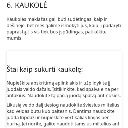
6. KAUKOLĖ
Kaukolės makiažas gali būti sudėtingas, kaip ir
dešinėje, bet mes galime išmokyti jus, kaip jį padaryti
paprastą. Jis vis tiek bus įspūdingas, patikėkite
mumis!
Štai kaip sukurti kaukolę:
Nupieškite apskritimą aplink akis ir užpildykite jį
juodais veido dažais. Įsitikinkite, kad spalva eina per
antakius. Naudokite tą pačią juodą spalvą ant nosies.
Likusią veido dalį tiesiog naudokite šviesius miltelius,
kad veidas būtų kuo baltesnis. Dantims naudokite
juodą lūpdažį ir nupieškite vertikalias linijas per
burną. Jei norite, galite naudoti tamsius miltelius ant