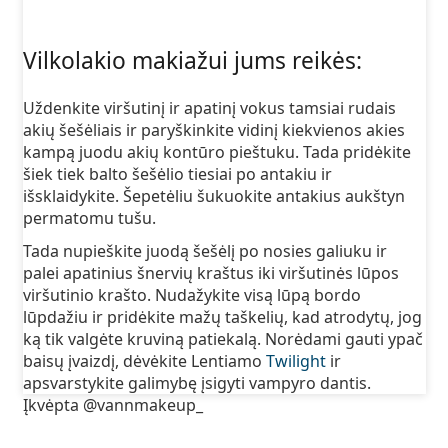
Vilkolakio makiažui jums reikės:
Uždenkite viršutinį ir apatinį vokus tamsiai rudais
akių šešėliais ir paryškinkite vidinį kiekvienos akies
kampą juodu akių kontūro pieštuku. Tada pridėkite
šiek tiek balto šešėlio tiesiai po antakiu ir
išsklaidykite. Šepetėliu šukuokite antakius aukštyn
permatomu tušu.
Tada nupieškite juodą šešėlį po nosies galiuku ir
palei apatinius šnervių kraštus iki viršutinės lūpos
viršutinio krašto. Nudažykite visą lūpą bordo
lūpdažiu ir pridėkite mažų taškelių, kad atrodytų, jog
ką tik valgėte kruviną patiekalą. Norėdami gauti ypač
baisų įvaizdį, dėvėkite Lentiamo
Twilight
ir
apsvarstykite galimybę įsigyti vampyro dantis.
Įkvėpta @vannmakeup_