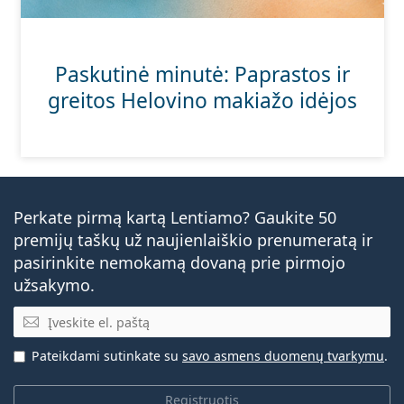
Paskutinė minutė: Paprastos ir
greitos Helovino makiažo idėjos
Perkate pirmą kartą Lentiamo? Gaukite 50
premijų taškų už naujienlaiškio prenumeratą ir
pasirinkite nemokamą dovaną prie pirmojo
užsakymo.
El. pašto adresas
Pateikdami sutinkate su
savo asmens duomenų tvarkymu
.
Registruotis