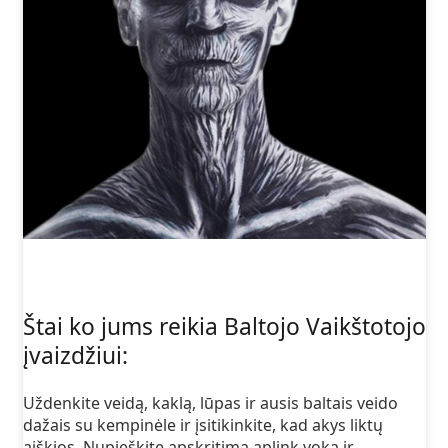
Štai ko jums reikia Baltojo Vaikštotojo
įvaizdžiui:
Uždenkite veidą, kaklą, lūpas ir ausis baltais veido
dažais su kempinėle ir įsitikinkite, kad akys liktų
aiškios. Nupieškite apskritimą aplink voką ir