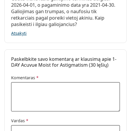
2026-04-01, o pagaminimo data yra 2021-04-30.
Kiek laiko galima naudoti „1-DAY Acuvue Moist
Svoris:
85 g
Galiojimas gan trumpas, o naufosiu tik
for Astigmatism“?
Kita
retkarciais pagal poreiki vietoj akiniu. Kaip
pasikeisti i ilgiau galiojancius?
Kategorija:
Vienadieniai lęšiai
Ar galima miegoti su „1-DAY Acuvue Moist for
Toriniai lęšiai
Atsakyti
Astigmatism“?
Kontaktiniai lęšiai
Kuo skiriasi „1-DAY Acuvue Moist for
Paskelbkite savo komentarą ar klausimą apie 1-
Astigmatism“ 30, 90 ir 180 vnt. pakuotės?
DAY Acuvue Moist for Astigmatism (30 lęšių)
Komentaras
*
Kiti toriniai vienadieniai lęšiai
„Acuvue Oasys 1-Day with HydraLuxe for
Astigmatism“
„Clariti 1 day Toric“
„DAILIES AquaComfort Plus Toric“
Vardas
*
„MyDay daily disposable Toric“