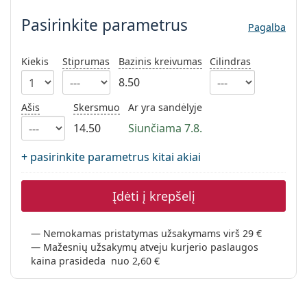
Persol
Pasirinkite parametrus
Pagalba
Prada
Kiekis
Stiprumas
Bazinis kreivumas
Cilindras
Atraskite visus
8.50
Ašis
Skersmuo
Ar yra sandėlyje
14.50
Siunčiama 7.8.
+ pasirinkite parametrus kitai akiai
Įdėti į krepšelį
Nemokamas pristatymas užsakymams virš 29 €
Mažesnių užsakymų atveju kurjerio paslaugos
kaina prasideda nuo 2,60 €