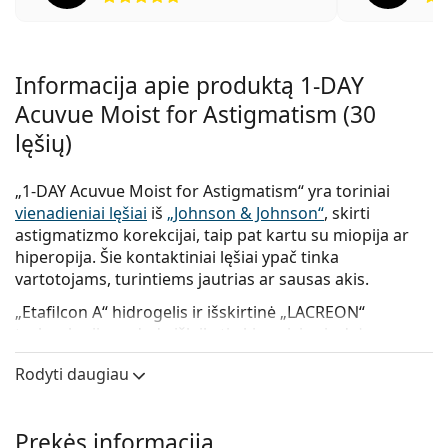
Informacija apie produktą 1-DAY
Acuvue Moist for Astigmatism (30
lęšių)
„1-DAY Acuvue Moist for Astigmatism“ yra toriniai
vienadieniai lęšiai
iš
„Johnson & Johnson“
, skirti
astigmatizmo korekcijai, taip pat kartu su miopija ar
hiperopija. Šie kontaktiniai lęšiai ypač tinka
vartotojams, turintiems jautrias ar sausas akis.
„Etafilcon A“ hidrogelis ir išskirtinė „LACREON“
technologija padeda išlaikyti akis gaivias ir drėgnas
visą dieną, užkertant kelią sausumui ir dirginimui.
Rodyti daugiau
Specialus torinis dizainas užtikrina nuolat aiškų ir
stabilų matymą, kuriam neturi įtakos akių judesiai ar
galvos pasvirimas.
Prekės informacija