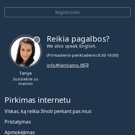
Tai medicinos prietaisas. Prieš naudojimą perskaitykite
instrukcijas
Registruotis
Reikia pagalbos?
We also speak English.
(Pirmadienis-penktadienis 8:30-16:00)
info@lentiamo.lt
Tanya
Susisiekite su
manimi
Pirkimas internetu
Viskas, ką reikia žinoti perkant pas mus
Pristatymas
Apmokėjimas