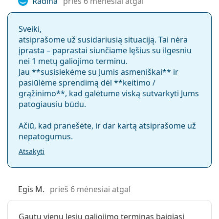
Radina
prieš 6 mėnesiai atgal
UV filtras:
Taip
„EYELID STABILISED Design“, lęšis išlieka stabilus ir
subalansuotas net ir žiūrint aplink.
Silikonas-
Ne
Paprastumas
– vienadieniai lęšiai yra higieniškas ir
Sveiki,
hidrogelis:
be rūpesčių pasirinkimas, nereikalaujantis
atsiprašome už susidariusią situaciją. Tai nėra
Naudojimas
priežiūros.
įprasta – paprastai siunčiame lęšius su ilgesniu
nei 1 metų galiojimo terminu.
Galiojimo data:
Bent 23 mėnesiai
Jau **susisiekėme su Jumis asmeniškai** ir
Kam skirti „1-DAY Acuvue Moist for
Atspalvis:
Taip
pasiūlėme sprendimą dėl **keitimo /
Astigmatism“ lęšiai?
grąžinimo**, kad galėtume viską sutvarkyti Jums
Su šiais
Ne
patogiausiu būdu.
kontaktiniais
Tiems, kurie turi
astigmatizmą
kartu su
lęšiais galite
trumparegyste ar toliaregyste.
Ačiū, kad pranešėte, ir dar kartą atsiprašome už
miegoti.:
Tiems, kurie turi jautrias akis.
nepatogumus.
Vidinis ir išorinis
Taip
Tiems, kurie kenčia nuo sausų akių simptomų.
Atsakyti
žymėjimas:
Tiems, kurie renkasi aukštos kokybės vienadienius
lęšius tiek kasdieniam, tiek retam naudojimui.
Pakuotėje yra
Gamintojas:
Johnson & Johnson
Egis M.
prieš 6 mėnesiai atgal
Dažnai užduodami klausimai
Lęšių skaičius
30
dėžutėje:
Gautu vienu lesiu galiojimo terminas baigiasi