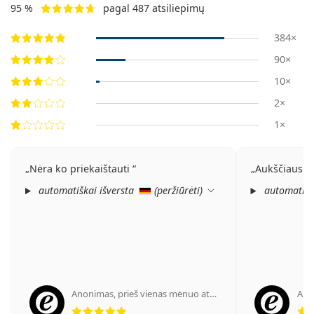
95 %
pagal 487 atsiliepimų
384×
90×
10×
2×
1×
Nėra ko priekaištauti
Aukščiausia
automatiškai išversta
(
peržiūrėti
)
automatišk
Anonimas
,
prieš vienas mėnuo atgal
Ano
Įvertinimas 5 iš 5