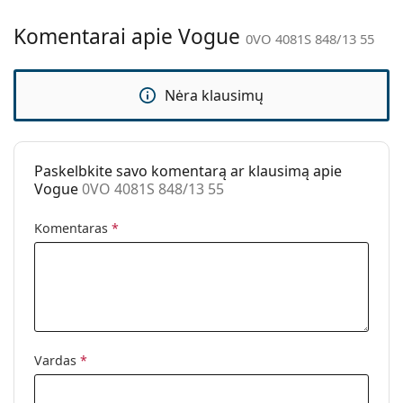
Kita
Komentarai apie Vogue
0VO 4081S 848/13 55
Lytis:
Moterims
Kategorija:
Akiniai nuo saulės
Nėra klausimų
Prekės ženklas:
Vogue
Naudojimas:
Madingi
Kodas:
0VO 4081S 848/13 55
Paskelbkite savo komentarą ar klausimą apie
Vogue
0VO 4081S 848/13 55
Komentaras
*
Vardas
*