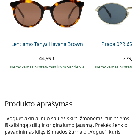
Persol
Prada
Atraskite visus
Lentiamo Tanya Havana Brown
Prada 0PR 65Z
44,99 €
279,9
Nemokamas pristatymas
ir yra
Sandėlyje
Nemokamas pristaty
Produkto aprašymas
„Vogue“ akiniai nuo saulės skirti žmonėms, turintiems
iškalbingą stilių ir originalumo jausmą. Prekės ženklo
pavadinimas kilęs iš mados žurnalo „Vogue“, kuris