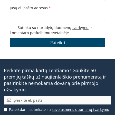
Jūsų el. pašto adresas
*
Sutinku su nurodytų duomenų
tvarkymu
ir
komentaro paskelbimu svetainėje.
Pateikti
Perkate pirmą kartą Lentiamo? Gaukite 50
premijų taškų už naujienlaiškio prenumeratą ir
pasirinkite nemokamą dovaną prie pirmojo
užsakymo.
El. pašto adresas
Pateikdami sutinkate su
savo asmens duomenų tvarkymu
.