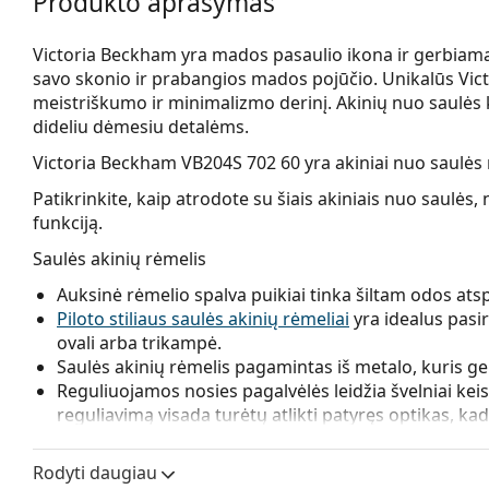
Produkto aprašymas
Victoria Beckham yra mados pasaulio ikona ir gerbiama
savo skonio ir prabangios mados pojūčio. Unikalūs Vic
meistriškumo ir minimalizmo derinį. Akinių nuo saulės ko
dideliu dėmesiu detalėms.
Victoria Beckham VB204S 702 60
yra akiniai nuo saulės
Patikrinkite, kaip atrodote su šiais akiniais nuo saul
funkciją.
Saulės akinių rėmelis
Auksinė rėmelio spalva puikiai tinka šiltam odos ats
Piloto stiliaus saulės akinių rėmeliai
yra idealus pasi
ovali arba trikampė.
Saulės akinių rėmelis pagamintas iš metalo, kuris ger
Reguliuojamos nosies pagalvėlės leidžia švelniai keist
reguliavimą visada turėtų atlikti patyręs optikas, ka
Saulės akinių lęšis
Rodyti daugiau
Rudi lęšiai šiek tiek blokuoja mėlyną šviesą, filtruoja