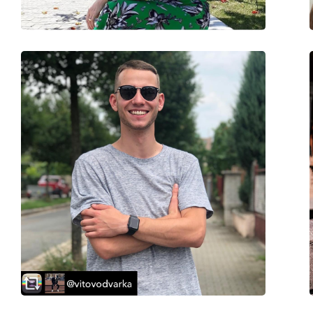
Priedai
Dėklas:
Taip
Valymo šluostė:
Taip
Kita
Lytis:
Moterims
Kategorija:
Akiniai nuo saulės
Prekės ženklas:
Victoria Beckham
Naudojimas:
Madingi
Kodas:
VB204S 702 60