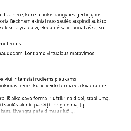
 dizainerė, kuri sulaukė daugybės gerbėjų dėl
toria Beckham akiniai nuo saulės atspindi aukšto
lekcija yra gaivi, elegantiška ir jaunatviška, su
 moterims.
ės, naudodami Lentiamo virtualaus matavimosi
palviui ir tamsiai rudiems plaukams.
rinkimas tiems, kurių veido forma yra kvadratinė,
ai išlaiko savo formą ir užtikrina didelį stabilumą.
i saulės akinių padėtį ir prigludimą. Jų
d būtų išvengta pažeidimų ar lūžių.
 atspindžius ir suteikia aiškesnį matymą. Jie yra