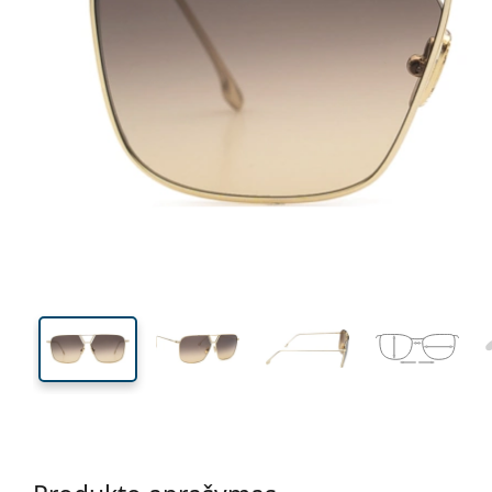
140 mm
Plotis
Lęšio
plotis
49 mm
60 mm
Lęšio aukštis
Lęšio plotis