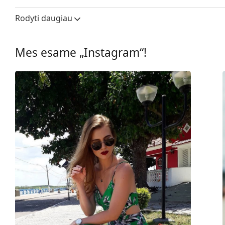
Lęšio plotis:
60 mm
Rodyti daugiau
Lęšių medžiaga:
Plastikas
UV filtras 400:
Taip
Mes esame „Instagram“!
Rėmelis
Rėmelio forma:
Piloto
Rėmelių spalva:
Auksinė
Rėmelių medžiaga:
Metalas
Dydis:
M
Plotis:
140 mm
Kojelės ilgis:
140 mm
Nosies tiltelio plotis:
10 mm
Svoris:
230 g
Reguliuojamos nosies
Taip
pagalvėlės: