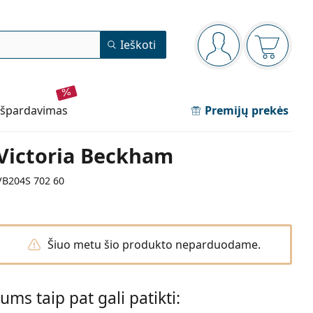
Navigacijos meniu
Ieškoti
Jūs esate prisijun
Pirkinių 
išpardavimas
Premijų prekės
Victoria Beckham
VB204S 702 60
Šiuo metu šio produkto neparduodame.
Jums taip pat gali patikti: