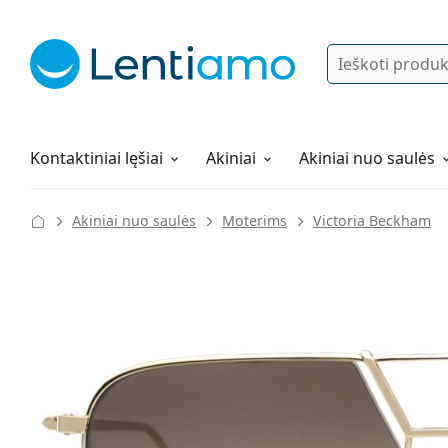
Ieškoti
Prisijungti
Navigacijos meniu
Lęšių tirpalai
Viskas apie apsipirkimą pas mus
Kontaktiniai lęšiai
Akiniai
Akiniai nuo saulės
Akiniai nuo saulės
Moterims
Victoria Beckham