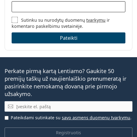
Sutinku su nurodytų duomenų
tvarkymu
ir
komentaro paskelbimu svetainėje.
Pateikti
Perkate pirmą kartą Lentiamo? Gaukite 50
premijų taškų už naujienlaiškio prenumeratą ir
pasirinkite nemokamą dovaną prie pirmojo
užsakymo.
El. pašto adresas
Pateikdami sutinkate su
savo asmens duomenų tvarkymu
.
Registruotis