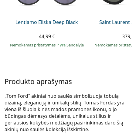
Persol
Prada
Lentiamo Eliska Deep Black
Saint Laurent S
Atraskite visus
44,99 €
379,9
Nemokamas pristatymas
ir yra
Sandėlyje
Nemokamas pristaty
Produkto aprašymas
„Tom Ford“ akiniai nuo saulės simbolizuoja tobulą
dizainą, eleganciją ir unikalų stilių. Tomas Fordas yra
viena iš šiuolaikinės mados pramonės ikonų, o jo
būdingas dėmesys detalėms, unikalus stilius ir
geriausios kokybės medžiagų pasirinkimas daro šią
akinių nuo saulės kolekciją išskirtine.