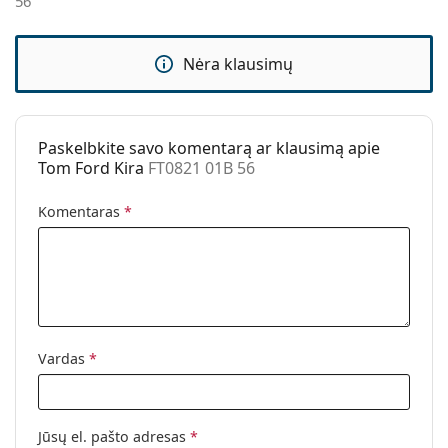
56
Kita
Lytis:
Moterims
Nėra klausimų
Kategorija:
Akiniai nuo saulės
Prekės ženklas:
Tom Ford
Naudojimas:
Madingi
Paskelbkite savo komentarą ar klausimą apie
Tom Ford Kira
FT0821 01B 56
Kodas:
FT0821 01B 56
Komentaras
*
Vardas
*
Jūsų el. pašto adresas
*