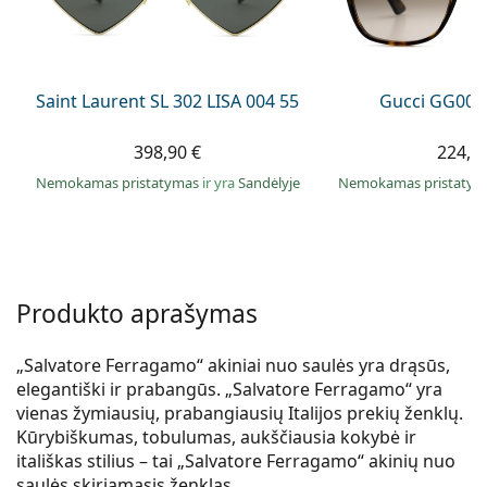
Persol
Prada
Saint Laurent SL 302 LISA 004 55
Gucci GG002
Atraskite visus
398,90 €
224,9
Nemokamas pristatymas
ir yra
Sandėlyje
Nemokamas pristaty
Produkto aprašymas
„Salvatore Ferragamo“ akiniai nuo saulės yra drąsūs,
elegantiški ir prabangūs. „Salvatore Ferragamo“ yra
vienas žymiausių, prabangiausių Italijos prekių ženklų.
Kūrybiškumas, tobulumas, aukščiausia kokybė ir
itališkas stilius – tai „Salvatore Ferragamo“ akinių nuo
saulės skiriamasis ženklas.