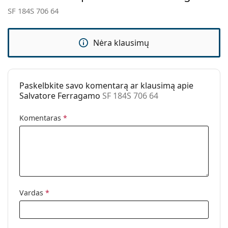
Lytis:
Moterims
SF 184S 706 64
Kategorija:
Akiniai nuo saulės
Prekės ženklas:
Salvatore Ferragamo
Nėra klausimų
Naudojimas:
Madingi
Kodas:
SF 184S 706 64
Paskelbkite savo komentarą ar klausimą apie
Salvatore Ferragamo
SF 184S 706 64
Komentaras
*
Vardas
*