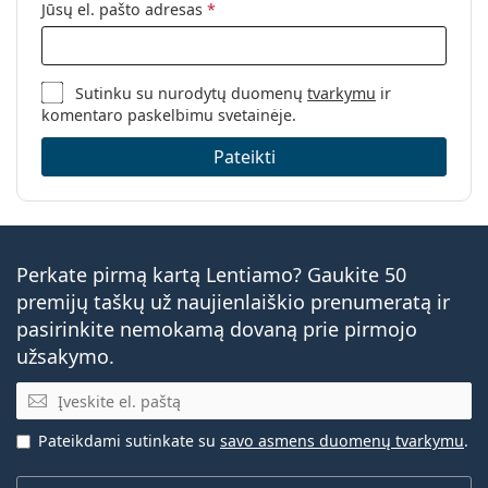
Jūsų el. pašto adresas
*
Sutinku su nurodytų duomenų
tvarkymu
ir
komentaro paskelbimu svetainėje.
Pateikti
Perkate pirmą kartą Lentiamo? Gaukite 50
premijų taškų už naujienlaiškio prenumeratą ir
pasirinkite nemokamą dovaną prie pirmojo
užsakymo.
El. pašto adresas
Pateikdami sutinkate su
savo asmens duomenų tvarkymu
.