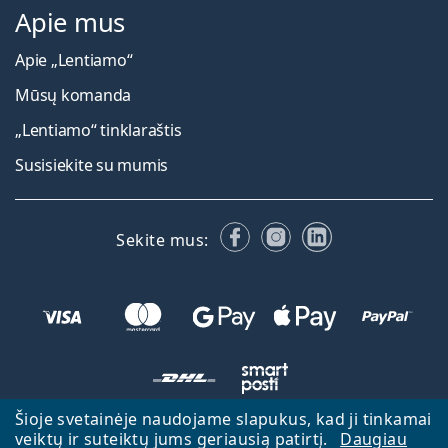
Apie mus
Apie „Lentiamo“
Mūsų komanda
„Lentiamo“ tinklaraštis
Susisiekite su mumis
Facebook
Instagram
LinkedIn
Sekite mus:
Šioje svetainėje naudojame slapukus, kad ji tinkamai
veiktų ir suteiktų jums geriausią patirtį.
Daugiau
Atgal į pagrindinį puslapį
Eiti aukštyn