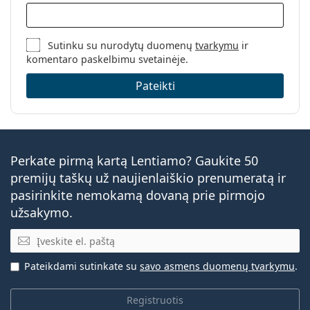
Sutinku su nurodytų duomenų
tvarkymu
ir
komentaro paskelbimu svetainėje.
Pateikti
Perkate pirmą kartą Lentiamo? Gaukite 50
premijų taškų už naujienlaiškio prenumeratą ir
pasirinkite nemokamą dovaną prie pirmojo
užsakymo.
El. pašto adresas
Pateikdami sutinkate su
savo asmens duomenų tvarkymu
.
Registruotis