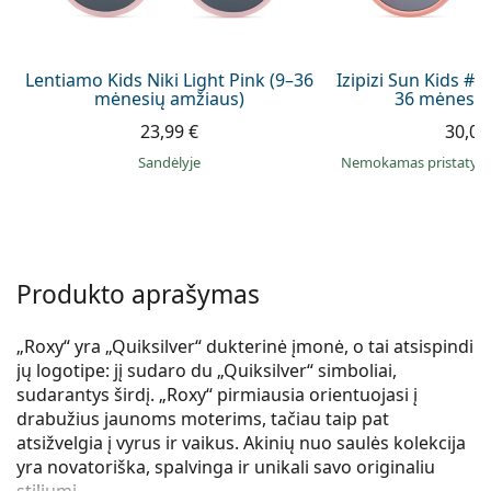
Persol
Prada
Lentiamo Kids Niki Light Pink (9–36
Izipizi Sun Kids #D 
mėnesių amžiaus)
36 mėnesių
Atraskite visus
23,99 €
30,00
Sandėlyje
Nemokamas pristaty
Produkto aprašymas
„Roxy“ yra „Quiksilver“ dukterinė įmonė, o tai atsispindi
jų logotipe: jį sudaro du „Quiksilver“ simboliai,
sudarantys širdį. „Roxy“ pirmiausia orientuojasi į
drabužius jaunoms moterims, tačiau taip pat
atsižvelgia į vyrus ir vaikus. Akinių nuo saulės kolekcija
yra novatoriška, spalvinga ir unikali savo originaliu