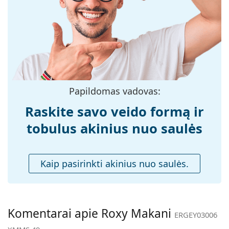
medžiaga:
Dydis:
S
Plotis:
121 mm
Kojelės ilgis:
135 mm
Nosies tiltelio
15 mm
plotis:
Papildomas vadovas:
Svoris:
85 g
Raskite savo veido formą ir
Reguliuojamos
Ne
tobulus akinius nuo saulės
nosies
pagalvėlės:
Spyruokliniai
Ne
Kaip pasirinkti akinius nuo saulės.
vyriai:
Priedai
Dėklas:
Taip
Komentarai apie Roxy Makani
Valymo šluostė:
Taip
ERGEY03006