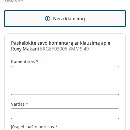
XMMS 49
Kita
Lytis:
Vaikams
Nėra klausimų
Kategorija:
Akiniai nuo saulės
Prekės ženklas:
Roxy
Naudojimas:
Madingi
Paskelbkite savo komentarą ar klausimą apie
Roxy Makani
ERGEY03006 XMMS 49
Kodas:
ERGEY03006 XMMS 49
Komentaras
*
Vardas
*
Jūsų el. pašto adresas
*